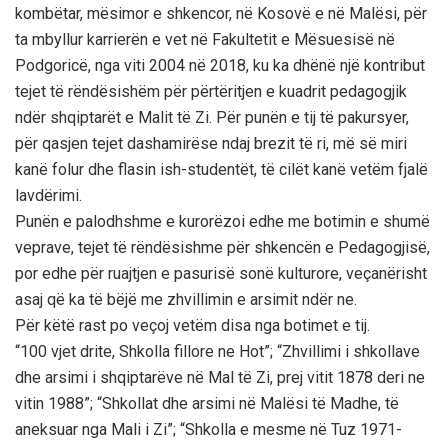
kombëtar, mësimor e shkencor, në Kosovë e në Malësi, për
ta mbyllur karrierën e vet në Fakultetit e Mësuesisë në
Podgoricë, nga viti 2004 në 2018, ku ka dhënë një kontribut
tejet të rëndësishëm për përtëritjen e kuadrit pedagogjik
ndër shqiptarët e Malit të Zi. Për punën e tij të pakursyer,
për qasjen tejet dashamirëse ndaj brezit të ri, më së miri
kanë folur dhe flasin ish-studentët, të cilët kanë vetëm fjalë
lavdërimi.
Punën e palodhshme e kurorëzoi edhe me botimin e shumë
veprave, tejet të rëndësishme për shkencën e Pedagogjisë,
por edhe për ruajtjen e pasurisë sonë kulturore, veçanërisht
asaj që ka të bëjë me zhvillimin e arsimit ndër ne.
Për këtë rast po veçoj vetëm disa nga botimet e tij.
“100 vjet drite, Shkolla fillore ne Hot”; “Zhvillimi i shkollave
dhe arsimi i shqiptarëve në Mal të Zi, prej vitit 1878 deri ne
vitin 1988”; “Shkollat dhe arsimi në Malësi të Madhe, të
aneksuar nga Mali i Zi”; “Shkolla e mesme në Tuz 1971-