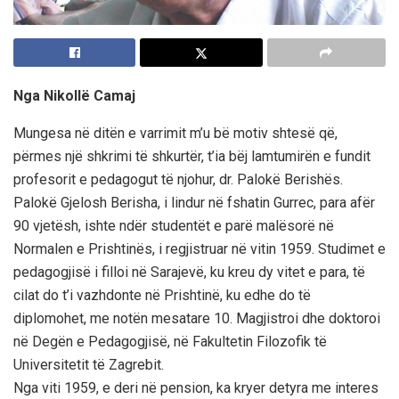
Nga Nikollë Camaj
Mungesa në ditën e varrimit m’u bë motiv shtesë që,
përmes një shkrimi të shkurtër, t’ia bëj lamtumirën e fundit
profesorit e pedagogut të njohur, dr. Palokë Berishës.
Palokë Gjelosh Berisha, i lindur në fshatin Gurrec, para afër
90 vjetësh, ishte ndër studentët e parë malësorë në
Normalen e Prishtinës, i regjistruar në vitin 1959. Studimet e
pedagogjisë i filloi në Sarajevë, ku kreu dy vitet e para, të
cilat do t’i vazhdonte në Prishtinë, ku edhe do të
diplomohet, me notën mesatare 10. Magjistroi dhe doktoroi
në Degën e Pedagogjisë, në Fakultetin Filozofik të
Universitetit të Zagrebit.
Nga viti 1959, e deri në pension, ka kryer detyra me interes