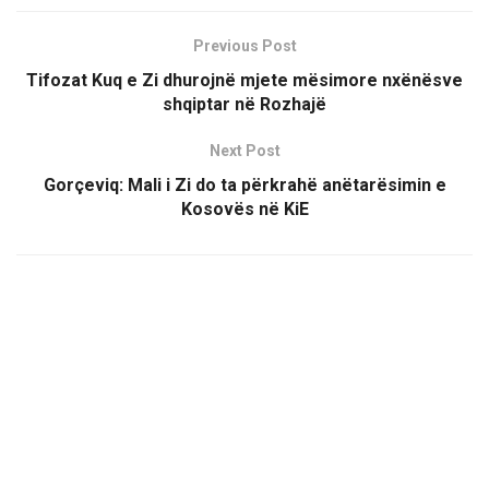
Previous Post
Tifozat Kuq e Zi dhurojnë mjete mësimore nxënësve
shqiptar në Rozhajë
Next Post
Gorçeviq: Mali i Zi do ta përkrahë anëtarësimin e
Kosovës në KiE