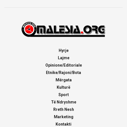
Hyrje
Lajme
Opinione/Editoriale
Etnike/Rajoni/Bota
Mërgata
Kulturë
Sport
Të Ndryshme
Rreth Nesh
Marketing
Kontakti