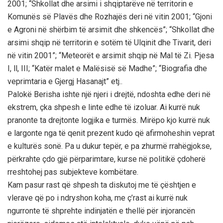
2001; “Shkollat dhe arsimi i shqiptarëve në territorin e
Komunës së Plavës dhe Rozhajës deri në vitin 2001; “Gjoni
e Agroni në shërbim të arsimit dhe shkencës”; “Shkollat dhe
arsimi shqip në territorin e sotëm të Ulqinit dhe Tivarit, deri
në vitin 2001”; “Meteorët e arsimit shqip në Mal të Zi. Pjesa
I, ll, III; “Katër malet e Malësisë së Madhe”; “Biografia dhe
veprimtaria e Gjergj Hasanajt” etj..
Palokë Berisha ishte një njeri i drejtë, ndoshta edhe deri në
ekstrem, çka shpesh e linte edhe të izoluar. Ai kurrë nuk
pranonte ta drejtonte logjika e turmës. Mirëpo kjo kurrë nuk
e largonte nga të qenit prezent kudo që afirmoheshin veprat
e kulturës sonë. Pa u dukur tepër, e pa zhurmë rrahëgjokse,
përkrahte çdo gjë përparimtare, kurse në politikë çdoherë
rreshtohej pas subjekteve kombëtare.
Kam pasur rast që shpesh ta diskutoj me të çështjen e
vlerave që po i ndryshon koha, me ç’rast ai kurrë nuk
ngurronte të shprehte indinjatën e thellë për injorancën