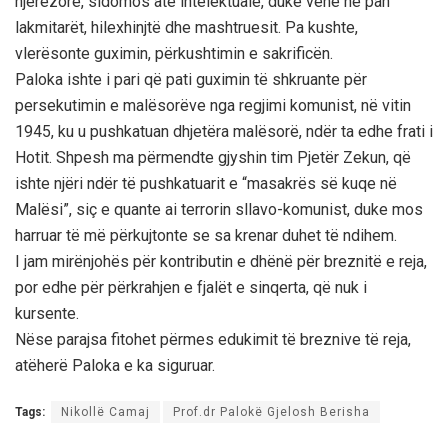
njerëzore, sidomos atë intelektuale, duke vënë në pah
lakmitarët, hilexhinjtë dhe mashtruesit. Pa kushte,
vlerësonte guximin, përkushtimin e sakrificën.
Paloka ishte i pari që pati guximin të shkruante për
persekutimin e malësorëve nga regjimi komunist, në vitin
1945, ku u pushkatuan dhjetëra malësorë, ndër ta edhe frati i
Hotit. Shpesh ma përmendte gjyshin tim Pjetër Zekun, që
ishte njëri ndër të pushkatuarit e “masakrës së kuqe në
Malësi”, siç e quante ai terrorin sllavo-komunist, duke mos
harruar të më përkujtonte se sa krenar duhet të ndihem.
I jam mirënjohës për kontributin e dhënë për breznitë e reja,
por edhe për përkrahjen e fjalët e sinqerta, që nuk i
kursente.
Nëse parajsa fitohet përmes edukimit të breznive të reja,
atëherë Paloka e ka siguruar.
Tags:
Nikollë Camaj
Prof.dr Palokë Gjelosh Berisha