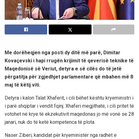
Me dorëheqjen nga posti dy ditë më parë, Dimitar
Kovaçevski i hapi rrugën krijimit të qeverisë teknike të
Maqedonisë së Veriut, detyra e së cilës do të jetë
përgatitja për zgjedhjet parlamentare që mbahen më 8
maj të këtij viti.
Detyra i kalon Talat Xhaferit, i cili bëhet kështu kryeministri i
i parë shqiptar i vendit fqinj. Xhaferi megjithatë, i cili pritet të
votohet në krye të ekzekutivit maqedonas jo më vonë se 28
janari, nuk do të ketë kompetenca të plota.
Naser Ziberi, kandidat për kryeministër nga radhët e