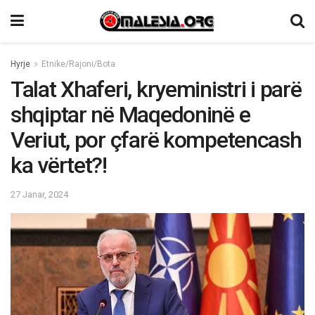
Hyrje
Etnike/Rajoni/Bota
Talat Xhaferi, kryeministri i parë
shqiptar në Maqedoninë e
Veriut, por çfarë kompetencash
ka vërtet?!
27 Janar, 2024