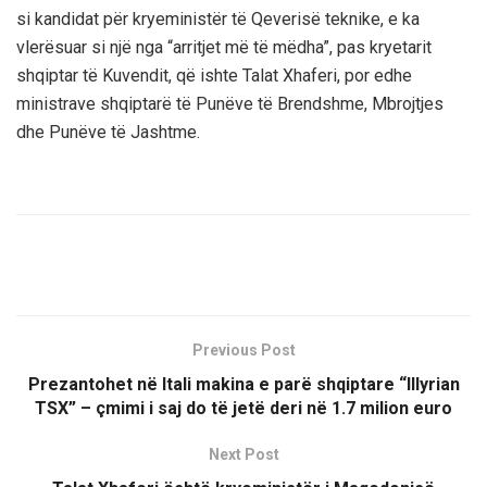
si kandidat për kryeministër të Qeverisë teknike, e ka
vlerësuar si një nga “arritjet më të mëdha”, pas kryetarit
shqiptar të Kuvendit, që ishte Talat Xhaferi, por edhe
ministrave shqiptarë të Punëve të Brendshme, Mbrojtjes
dhe Punëve të Jashtme.
Previous Post
Prezantohet në Itali makina e parë shqiptare “Illyrian
TSX” – çmimi i saj do të jetë deri në 1.7 milion euro
Next Post