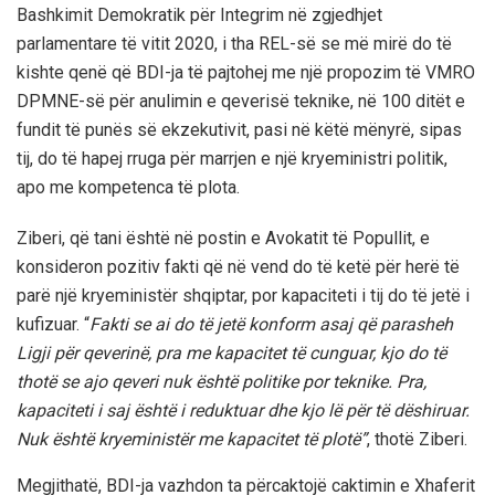
Bashkimit Demokratik për Integrim në zgjedhjet
parlamentare të vitit 2020, i tha REL-së se më mirë do të
kishte qenë që BDI-ja të pajtohej me një propozim të VMRO
DPMNE-së për anulimin e qeverisë teknike, në 100 ditët e
fundit të punës së ekzekutivit, pasi në këtë mënyrë, sipas
tij, do të hapej rruga për marrjen e një kryeministri politik,
apo me kompetenca të plota.
Ziberi, që tani është në postin e Avokatit të Popullit, e
konsideron pozitiv fakti që në vend do të ketë për herë të
parë një kryeministër shqiptar, por kapaciteti i tij do të jetë i
kufizuar. “
Fakti se ai do të jetë konform asaj që parasheh
Ligji për qeverinë, pra me kapacitet të cunguar, kjo do të
thotë se ajo qeveri nuk është politike por teknike. Pra,
kapaciteti i saj është i reduktuar dhe kjo lë për të dëshiruar.
Nuk është kryeministër me kapacitet të plotë”
, thotë Ziberi.
Megjithatë, BDI-ja vazhdon ta përcaktojë caktimin e Xhaferit