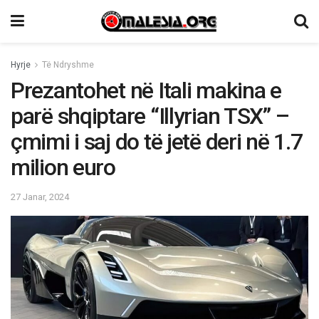
Hyrje
Të Ndryshme
Prezantohet në Itali makina e
parë shqiptare “Illyrian TSX” –
çmimi i saj do të jetë deri në 1.7
milion euro
27 Janar, 2024