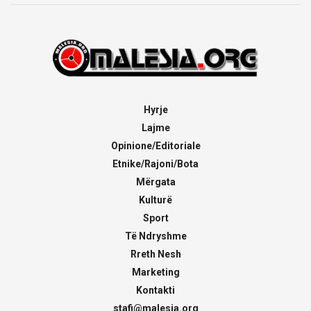
Hyrje
Lajme
Opinione/Editoriale
Etnike/Rajoni/Bota
Mërgata
Kulturë
Sport
Të Ndryshme
Rreth Nesh
Marketing
Kontakti
stafi@malesia.org