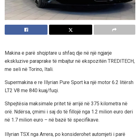
Makina e parë shqiptare u shfaq dje në një ngjarje
ekskluzive paraprake të mbajtur në ekspozitën TREDITECH,
me seli në Torino, Itali.
Supermakina e re Illyrian Pure Sport ka një motor 6.2 litërsh
LT2 V8 me 840 kuaj/fuqi.
Shpejtësia maksimale pritet të arrijë në 375 kilometra në
orë. Ndërsa, çmimi i saj do të fillojë nga 1.2 milion euro deri
në 1.7 milion euro – në bazë të specifikave.
Illyrian TSX nga Arrera, po konsiderohet automjeti i parë