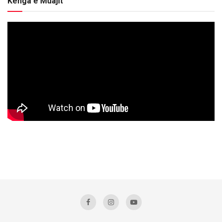
Kënga e Muajit