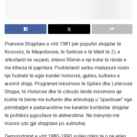
Pranvera Shqiptare e
vitit 1981 për popullin shqiptar të
Kosovës, të Maqedonisë, të Serbisë e të Malit të Zi, e
shkollarët në veçanti, shënoi fillimin e një kohë të rëndë e
me kthesa të papritura. Pushtetarët serbo-malazez
ë
nisën
një fushatë të egër kundër historisë, gjuhës, kulturës e
arsimit shqip. Programet mësimore të
Gjuhës dhe Letërsisë
Shqipe, të H
istorisë dhe të cilësdo lëndë mësimore që
kishte të bënte
me
kulturën dhe
artin
shqip u
“spastruan
”
nga
përmbajtjet e padurueshme me karakter kombëtar shqiptar
të politikës jugosllave të atëhershme.
Në mënyrën më
mizore çdo gjë shqiptare po sulmohej.
Demonstratat e vitit 1980-1990 sollën ritëm të ri në jetën