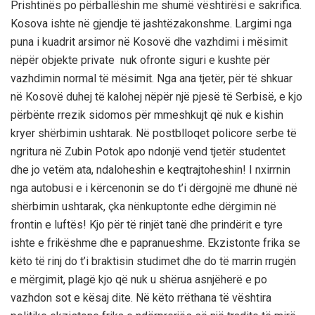
Prishtinës po përballëshin me shumë vështirësi e sakrifica.
Kosova ishte në gjendje të jashtëzakonshme.
Largimi nga
puna i kuadrit arsimor në Kosovë dhe vazhdimi i mësimit
nëpër objekte private
nuk ofronte siguri e kushte për
vazhdimin normal të mësimit. Nga ana tjetër,
për të shkuar
në Kosovë duhej të kalohej nëpër një pjesë të Serbisë, e kjo
përbënte rrezik sidomos për mmeshkujt që nuk e kishin
kryer shërbimin ushtarak.
N
ë postblloqet policore
serbe
të
ngritura në Zubin Potok apo ndonjë vend tjetër
studentet
dhe jo vetëm at
a
,
ndaloheshin e keqtrajtoheshin! I nxirrnin
nga autobusi e
i
kërcenonin se do t’i dërgojnë me dhunë në
shërbimin ushtarak
, çka nënkuptonte edhe dërgimin në
frontin e luftës
!
Kjo për të rinjët tanë dhe prindërit e tyre
ishte e frik
ë
shme dhe e papranueshme. Ekzistonte frika se
këto të rinj do t’i
braktisin
studimet dhe do të marrin rrugën
e mërgimit, plagë kjo që nuk
u shërua asnjëherë e po
vazhdon
sot e kësaj dite.
Në këto rrëthana të vështira