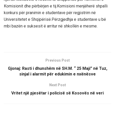
Komisionit dhe përbërjen e tij.
Komisioni menjëherë shpalli
konkurs për pranimin e studentave për regjistrim në
Universitetet e Shqipërisë.Përzgjedhja e studentave u bë
mbi bazën e suksesit ë arritur në shkollën e mesme.
Previous Post
Gjonaj: Rasti i dhunshëm në SH.M. “ 25 Maji” në Tuz,
sinjal i alarmit për edukimin e nxënësve
Next Post
Vritet një pjesëtar i policisë së Kosovës në veri