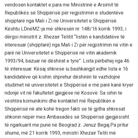
ve
ndosen
kontaktet
e para me Ministrinë e Arsimit t
ë
Republikës së Shqipërisë për regjistrimin e studentëve
shqiptarë nga Mali i Zi në Universitetet e Shqipërisë.
Kështu LDnëMZ-ja më shkresën nr. 148/
16 korrik 1993,
i
dërgoi
ministrit z. Xhezair Telitit “listën e kandidatëve të
interesuar (shqiptarë) nga Mali i Zi për regjistrimin në vitin e
parë në Universitetet e Shqipërisë në vitin akademik
1993/94, bazuar në dëshirat e tyre”. Lista përbëhej nga 46
të interesuar. Kësaj shkrese iu bashkangjit edhe lista e 16
kandidatëve që k
ishin
shprehur dëshirën të vazhdojnë
studimet në universitetet e
Shqipërisë e më parë kanë kryer
ndonjë vit në fakultetet gjegjëse në Kosovë. Sa ishin te
vështira komunikimi dhe kontaktet më Republikën e
Shqipërisë
në atë kohë
tregon fakti se të gjitha shkresat
shkonin nëpër mes Ambasadës së Shqipërisë gjegjësisht
të ngarkuarit me punë në Beograd z. Jenuz Begaj.Pa pritur
shumë, më 21 korrik 1993, ministri Xhezair Teliti më