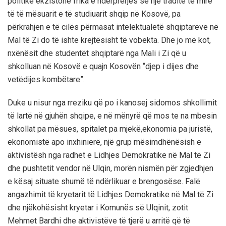
politike
ekzistone frika e ndërprerjës së një tradite të mirë
të të mësuarit e
të
studiuarit shqip në Kosovë, pa
përkrahjen e të cilës
përmasat
intelektual
e
të
shqiptarëve në
Mal të Zi do të ishte krejtësisht
të
vobekt
a
. Dhe jo më kot,
nxënësit dhe studentët shqiptarë nga Mali i Zi që u
shkolluan në Kosovë e quajn Kosovën “djep i dijes dhe
vetëdijes kombëtar
e
”.
Duke u nisur nga rreziku që po i kanosej sidomos shkollimit
të lartë në gjuhën shqipe
,
e në mënyrë që mos te na mbesin
shkollat pa mësues, spitalet pa mjek
ë
,
ekonomia pa jurist
ë
,
ekonomist
ë
apo inxhinier
ë
,
një
grup
mësimdhënësish e
aktivist
ë
sh nga radhet e Lidhjes Demokratike në Mal të Zi
dhe pushtetit vendor në Ulqin, m
orën
nismën për zgjedhjen
e kësaj situate shumë të ndërlikuar
e brengosëse
.
Falë
angazhimit të kryetarit të Lidhjes Demokratike në Mal të Zi
dhe njëkohësisht kryetar i Komunës së Ulqinit, z
otit
Mehmet Bardhi dhe aktivistë
ve të tjerë u arritë që të