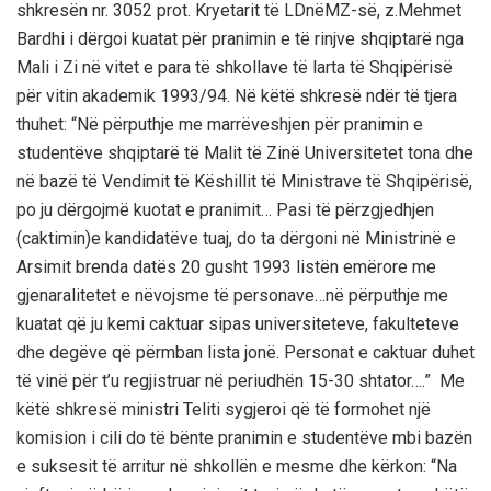
shkres
ë
n nr. 3052 prot. Kryetarit të LDnëMZ-së, z.Mehmet
Bardhi i dërgoi kuatat për pranimin e të rinjve shqiptarë nga
Mali i Zi në vitet e para të shkollave të larta të Shqipërisë
për vitin akademik 1993/94
. Në këtë shkresë ndër të tjera
thuhet: “Në përputhje me marrëveshjen për pranimin e
studentëve shqiptarë të Malit të Zinë Universitetet tona dhe
në bazë të Vendimit të Këshillit të Ministrave të Shqipërisë,
po ju dërgojmë kuotat e pranimit… Pasi të përzgjedhjen
(caktimin)e kandidatëve tuaj, do ta dërgoni në Ministrinë e
Arsimit brenda datës 20 gusht 1993
listën emërore me
gjenaralitetet e nëvojsme të personave…në përputhje me
kuatat që ju kemi caktuar sipas universiteteve, fakulteteve
dhe degëve që përmban
lista jonë. Personat e caktuar duhet
të vinë për t’u regjistruar në periudhën 15-30 shtator….” Me
këtë shkresë ministri Teliti sygjeroi që të formohet një
komision i cili do të bënte pranimin e studentëve mbi bazën
e suksesit të arritur në shkollën e mesme dhe kërkon: “Na