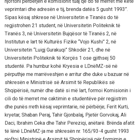
njoftoni përbërjen e komisionit tuaj që do të merret me këtë
veprimtari
dhe adresën e tij, brenda datës 5 gusht 1993”
.
Sipas kësaj shkrese në Universitetin e Tiranës do të
regjistrohen 21 student, në Universitetin Politeknik të
Tiranës 3, në Universitetin Bujqësor të Tiranës 2, në
Institutun e lart të Kulturës Fizike “Vojo Kushi” 2, në
Universitetin “Luigj Gurakuqi” Shkodër 21, dhe në
Universitetin Politeknik të Korçës 1 ose gjithsej 50
student
ë
.
Pa humbur kohë Kryesia e LDnëMZ-së në
përputhje me marrëveshjen e arritur dhe duke u bazuar në
shkresën e Ministrisë së Arsimit të Republikës së
Shqipërisë, numër dhe datë si më lart, formoi Komisionin i
cili do të merret me caktimin e studentëve për regjistrim
dhe punës rreth kësaj veprimtarie, në përbërje; Ferit Kurti,
kryetar, Shaban Peraj, Tahir Gjonbalaj, Pjetër Gorvokaj, Ali
Daci, Ibrahim Ceka dhe Tahir Pereziqi, anëtarë. Brënda afatit
të lënë LDnëMZ-ja me shkresën nr. 165/93-4 gusht 1993
njoftoi Ministrinë e Arsimit të Shqipërisë për formimin e