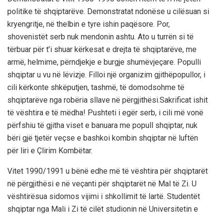
politike të shqiptarëve. Demonstratat ndonëse u cilësuan si
kryengritje, në
thelbin e tyre ishin paqësore.
Por,
shovenistët serb nuk mendonin ashtu. Ato u turrën si të
tërbuar për t’i shuar
kërkesat e drejta të shqiptarëve, me
armë,
helmime, përndjekje e burgje shumëvjeçare.
Populli
shqiptar
u
vu në lëvizje.
Filloi një organizim gjithëpopullor, i
cili kërkonte shkëputjen, tashmë, të domodsohme të
shqiptarëve nga robëria sllave në përgjithësi.
Sakrificat ishit
të vështira e të mëdha!
Pushteti i egër serb, i cili më
vonë
përfshiu të gjitha
viset e banuara me popull shqiptar
, nuk
bëri gjë tjetër veçse e
bashkoi
kombin shqiptar në luftën
për liri e Çlirim Kombëtar.
Vitet 1990/1991 u bënë edhe më të vështira për shqiptarët
në përgjithësi e në veçanti për shqiptarët në Mal të Zi. U
vështirësua sidomos vijimi i shkollimit të lartë. Studentët
shqiptar nga Mali i Zi të cilët studionin në
Universitetin e