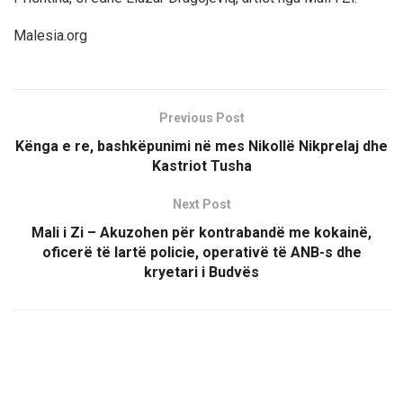
Malesia.org
Previous Post
Kënga e re, bashkëpunimi në mes Nikollë Nikprelaj dhe
Kastriot Tusha
Next Post
Mali i Zi – Akuzohen për kontrabandë me kokainë,
oficerë të lartë policie, operativë të ANB-s dhe
kryetari i Budvës