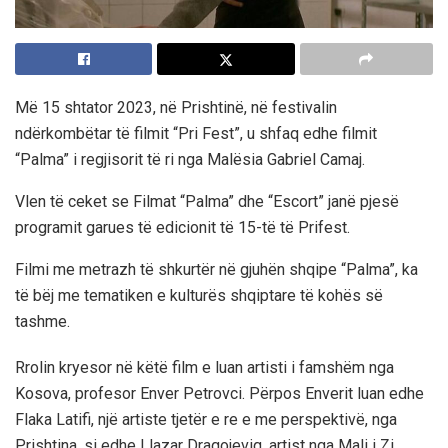
Më 15 shtator 2023, në Prishtinë, në festivalin
ndërkombëtar të filmit “Pri Fest”, u shfaq edhe filmit
“Palma” i regjisorit të ri nga Malësia Gabriel Camaj.
Vlen të ceket se Filmat “Palma” dhe “Escort” janë pjesë
programit garues të edicionit të 15-të të Prifest.
Filmi me metrazh të shkurtër në gjuhën shqipe “Palma”, ka
të bëj me tematiken e kulturës shqiptare të kohës së
tashme.
Rrolin kryesor në këtë film e luan artisti i famshëm nga
Kosova, profesor Enver Petrovci. Përpos Enverit luan edhe
Flaka Latifi, një artiste tjetër e re e me perspektivë, nga
Prishtina, si edhe Llazar Dragojeviq, artist nga Mali i Zi.