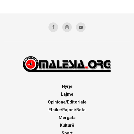
Hyrje
Lajme
Opinione/Editoriale
Etnike/Rajoni/Bota
Mërgata
Kulturë
Sport