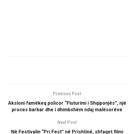
Previous Post
Aksioni famëkeq policor “Fluturimi i Shqiponjës”, një
proces barbar dhe i dhimbshëm ndaj malësorëve
Next Post
Në Festivalin “Pri Fest” në Prishtinë, shfaqet filmi