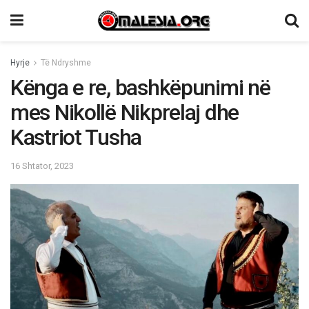
Hyrje
Të Ndryshme
Kënga e re, bashkëpunimi në
mes Nikollë Nikprelaj dhe
Kastriot Tusha
16 Shtator, 2023