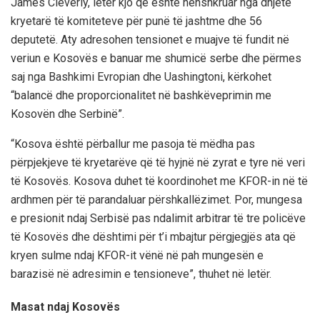
James Cleverly, letër kjo që është nënshkruar nga dhjetë
kryetarë të komiteteve për punë të jashtme dhe 56
deputetë. Aty adresohen tensionet e muajve të fundit në
veriun e Kosovës e banuar me shumicë serbe dhe përmes
saj nga Bashkimi Evropian dhe Uashingtoni, kërkohet
“balancë dhe proporcionalitet në bashkëveprimin me
Kosovën dhe Serbinë”.
“Kosova është përballur me pasoja të mëdha pas
përpjekjeve të kryetarëve që të hyjnë në zyrat e tyre në veri
të Kosovës. Kosova duhet të koordinohet me KFOR-in në të
ardhmen për të parandaluar përshkallëzimet. Por, mungesa
e presionit ndaj Serbisë pas ndalimit arbitrar të tre policëve
të Kosovës dhe dështimi për t’i mbajtur përgjegjës ata që
kryen sulme ndaj KFOR-it vënë në pah mungesën e
barazisë në adresimin e tensioneve”, thuhet në letër.
Masat ndaj Kosovës