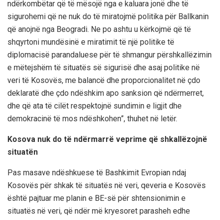
ndërkombëtar që të mësojë nga e kaluara jonë dhe të
sigurohemi që ne nuk do të miratojmë politika për Ballkanin
që anojnë nga Beogradi. Ne po ashtu u kërkojmë që të
shqyrtoni mundësinë e miratimit të një politike të
diplomacisë parandaluese për të shmangur përshkallëzimin
e mëtejshëm të situatës së sigurisë dhe asaj politike në
veri të Kosovës, me balancë dhe proporcionalitet në çdo
deklaratë dhe çdo ndëshkim apo sanksion që ndërmerret,
dhe që ata të cilët respektojnë sundimin e ligjit dhe
demokracinë të mos ndëshkohen”, thuhet në letër.
Kosova nuk do të ndërmarrë veprime që shkallëzojnë
situatën
Pas masave ndëshkuese të Bashkimit Evropian ndaj
Kosovës për shkak të situatës në veri, qeveria e Kosovës
është pajtuar me planin e BE-së për shtensionimin e
situatës në veri, që ndër më kryesoret parasheh edhe