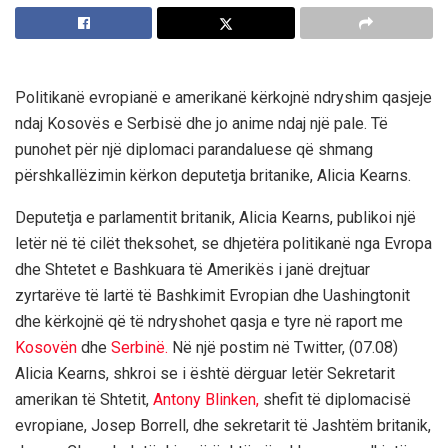
Politikanë evropianë e amerikanë kërkojnë ndryshim qasjeje
ndaj Kosovës e Serbisë dhe jo anime ndaj një pale. Të
punohet për një diplomaci parandaluese që shmang
përshkallëzimin kërkon deputetja britanike, Alicia Kearns.
Deputetja e parlamentit britanik, Alicia Kearns, publikoi një
letër në të cilët theksohet, se dhjetëra politikanë nga Evropa
dhe Shtetet e Bashkuara të Amerikës i janë drejtuar
zyrtarëve të lartë të Bashkimit Evropian dhe Uashingtonit
dhe kërkojnë që të ndryshohet qasja e tyre në raport me
Kosovën
dhe
Serbinë.
Në një postim në Twitter, (07.08)
Alicia Kearns, shkroi se i është dërguar letër Sekretarit
amerikan të Shtetit,
Antony Blinken,
shefit të diplomacisë
evropiane, Josep Borrell, dhe sekretarit të Jashtëm britanik,