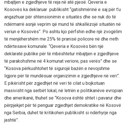
mbajtjen e zgjedhjeve të reja në atë pjesë. Qeveria e
Kosovës ka deklaruar publikisht “gatishmërinë e saj për t’u
angazhuar për shtensionimin e situatës dhe se nuk do të
ndërmarrë asnjë veprim që mund të shkallëzojë situatën në
veriun e Kosovës”. Po ashtu kjo përfshin edhe një zvogëlim
të menjëhershëm me 25% të pranisë policore në dhe rreth
ndërtesave komunale. “Qeveria e Kosovës bën një
deklaratë publike për të mbështetur mbajtjen e zgjedhjeve
të parakohshme në 4 komunat veriore, pas verës” dhe se
“Kosova përkushtohet të sigurojë bazën e nevojshme
ligjore për të mundësuar organizimin e zgjedhjeve në veri”.
E pikërisht për zgjedhjet në veri të cilat u bojkotuan
masivisht nga serbët lokal, në letrën e politikanëve evropian
dhe amerikanë, thuhet se “Kosova është shtet i pavarur dhe
përpjekjet për të penguar zgjedhjet demokratike në Kosovë
nga Serbia, duhet të kritikohen publikisht si ndërhyrje nga
jashtë”.