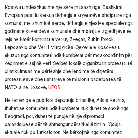
Kosova u ndëshkua me një sërë masash nga Bashkimi
Evropian pasi iu kërkua tërheqja e kryetarëve shqiptarë nga
komunat me shumicë serbe, tërheqja e njësive speciale nga
godinat e kuvendeve komunale dhe mbajtja e zgjedhjeve të
reja në katër komunat e veriut, Zveçan, Zubin Potok,
Leposaviq dhe Veri i Mitrovicës. Qeveria e Kosovës u
akuzua nga komuniteti ndërkombëtar për moskoordinim për
veprimet e saj në veri. Serbët lokalë organizuan protesta, të
cilat kulmuan me përleshje dhe lëndime të dhjetëra
protestuesve dhe ushtarëve të misionit paqeruajtës të
NATO-s në Kosovë,
KFOR.
Në letrën që e publikoi deputetja britanike, Alicia Kearns,
thuhet se komuniteti ndërkombëtar nuk duhet të anojë nga
Beogradi, por, duhet të punojë në një diplomaci
parandaluese për të shmangur përshkallëzimin. “Qasja
aktuale nuk po funksionon. Ne kërkojmë nga komuniteti