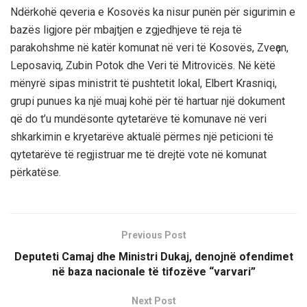
Ndërkohë qeveria e Kosovës ka nisur punën për sigurimin e
bazës ligjore për mbajtjen e zgjedhjeve të reja të
parakohshme në katër komunat në veri të Kosovës, Zveҫan,
Leposaviq, Zubin Potok dhe Veri të Mitrovicës. Në këtë
mënyrë sipas ministrit të pushtetit lokal, Elbert Krasniqi,
grupi punues ka një muaj kohë për të hartuar një dokument
që do t’u mundësonte qytetarëve të komunave në veri
shkarkimin e kryetarëve aktualë përmes një peticioni të
qytetarëve të regjistruar me të drejtë vote në komunat
përkatëse.
Previous Post
Deputeti Camaj dhe Ministri Dukaj, denojnë ofendimet
në baza nacionale të tifozëve “varvari”
Next Post