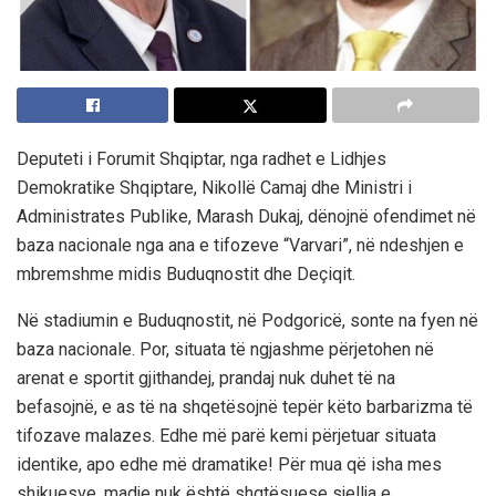
Deputeti i Forumit Shqiptar, nga radhet e Lidhjes
Demokratike Shqiptare, Nikollë Camaj dhe Ministri i
Administrates Publike, Marash Dukaj, dënojnë ofendimet në
baza nacionale nga ana e tifozeve “Varvari”, në ndeshjen e
mbremshme midis Buduqnostit dhe Deçiqit.
Në stadiumin e Buduqnostit, në Podgoricë, sonte na fyen në
baza nacionale. Por, situata të ngjashme përjetohen në
arenat e sportit gjithandej, prandaj nuk duhet të na
befasojnë, e as të na shqetësojnë tepër këto barbarizma të
tifozave malazes. Edhe më parë kemi përjetuar situata
identike, apo edhe më dramatike! Për mua që isha mes
shikuesve, madje nuk është shqtësuese sjellja e