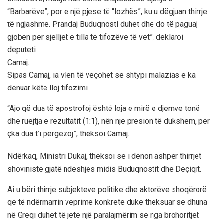
“Barbarëve”, por e një pjese të “lozhës”, ku u dëgjuan thirrje
të ngjashme. Prandaj Buduqnosti duhet dhe do të paguaj
gjobën për sjelljet e tilla të tifozëve të vet”, deklaroi
deputeti
Camaj.
Sipas Camaj, ia vlen të veçohet se shtypi malazias e ka
dënuar këtë lloj tifozimi.
“Ajo që dua të apostrofoj është loja e mirë e djemve tonë
dhe ruejtja e rezultatit (1:1), nën një presion të dukshem, për
çka dua t’i përgëzoj”, theksoi Camaj.
Ndërkaq, Ministri Dukaj, theksoi se i dënon ashper thirrjet
shoviniste gjatë ndeshjes midis Buduqnostit dhe Deçiqit.
Ai u bëri thirrje subjekteve politike dhe aktorëve shoqërorë
që të ndërmarrin veprime konkrete duke theksuar se dhuna
në Greqi duhet të jetë një paralajmërim se nga brohoritjet