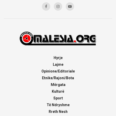
Hyrje
Lajme
Opinione/Editoriale
Etnike/Rajoni/Bota
Mërgata
Kulturë
Sport
Të Ndryshme
Rreth Nesh