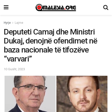
Hyrje
Lajme
Deputeti Camaj dhe Ministri
Dukaj, denojnë ofendimet në
baza nacionale të tifozëve
“varvari”
10 Gusht, 2023