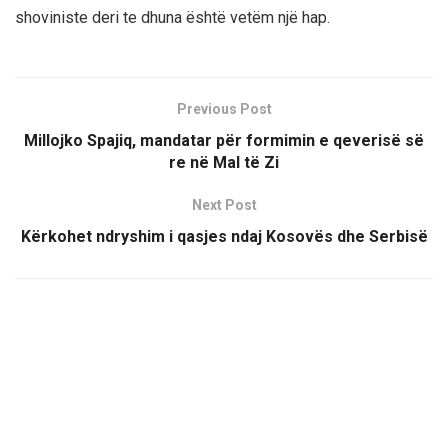
shoviniste deri te dhuna është vetëm një hap.
Previous Post
Millojko Spajiq, mandatar për formimin e qeverisë së
re në Mal të Zi
Next Post
Kërkohet ndryshim i qasjes ndaj Kosovës dhe Serbisë