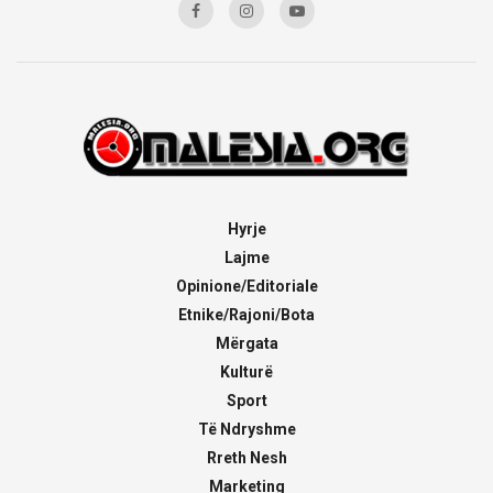
Hyrje
Lajme
Opinione/Editoriale
Etnike/Rajoni/Bota
Mërgata
Kulturë
Sport
Të Ndryshme
Rreth Nesh
Marketing