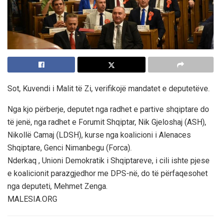
Sot, Kuvendi i Malit të Zi, verifikojë mandatet e deputetëve.
Nga kjo përberje, deputet nga radhet e partive shqiptare do
të jenë, nga radhet e Forumit Shqiptar, Nik Gjeloshaj (ASH),
Nikollë Camaj (LDSH), kurse nga koalicioni i Alenaces
Shqiptare, Genci Nimanbegu (Forca).
Nderkaq , Unioni Demokratik i Shqiptareve, i cili ishte pjese
e koalicionit parazgjedhor me DPS-në, do të përfaqesohet
nga deputeti, Mehmet Zenga.
MALESIA.ORG