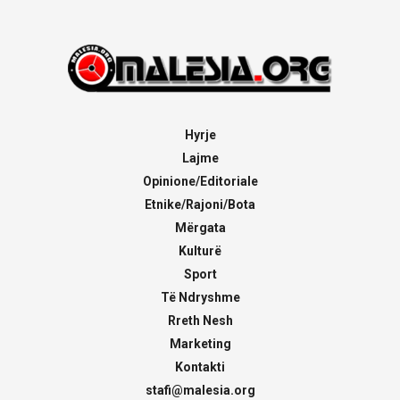
Hyrje
Lajme
Opinione/Editoriale
Etnike/Rajoni/Bota
Mërgata
Kulturë
Sport
Të Ndryshme
Rreth Nesh
Marketing
Kontakti
stafi@malesia.org