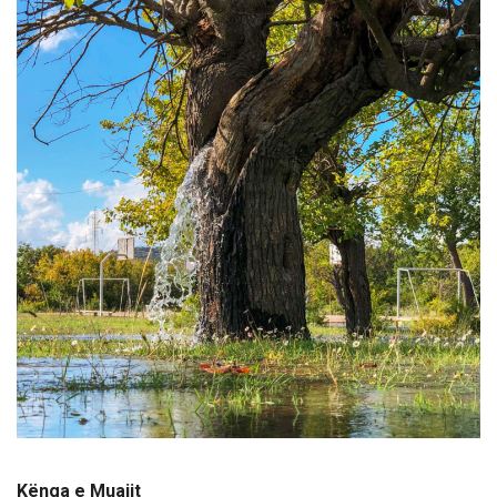
Kënga e Muajit