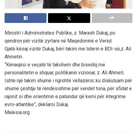
Ministri i Administrates Publike, z. Marash Dukaj, po
qendron për vizitë zyrtare në Maqedoninë e Veriut.
Gjatë kësaj vizitë Dukaj, bëri takim me liderin e BDI-së,z. Ali
Ahmetin.
“Kënaqësi e veçatë të takohem dhe bisedoj me
personalitetin e shquar, politikanin vizionar, z. Ali Ahmeti.
Ishte një takim shumë i ngrohtë vëllazëror, ku diskutuam për
shumë çështje të rëndësishme për vendet tona, për sfidat e
rajonit si dhe orientimin e patundur që kemi për integrime
evro-atlantike”, deklaroi Dukaj.
Malesia.org