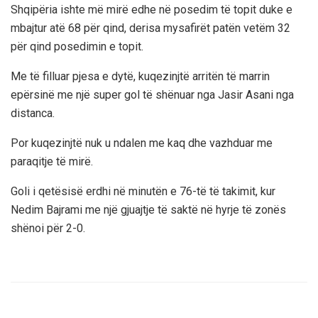
Shqipëria ishte më mirë edhe në posedim të topit duke e
mbajtur atë 68 për qind, derisa mysafirët patën vetëm 32
për qind posedimin e topit.
Me të filluar pjesa e dytë, kuqezinjtë arritën të marrin
epërsinë me një super gol të shënuar nga Jasir Asani nga
distanca.
Por kuqezinjtë nuk u ndalen me kaq dhe vazhduar me
paraqitje të mirë.
Goli i qetësisë erdhi në minutën e 76-të të takimit, kur
Nedim Bajrami me një gjuajtje të saktë në hyrje të zonës
shënoi për 2-0.