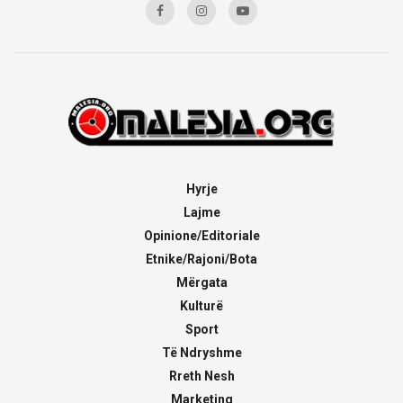
Hyrje
Lajme
Opinione/Editoriale
Etnike/Rajoni/Bota
Mërgata
Kulturë
Sport
Të Ndryshme
Rreth Nesh
Marketing