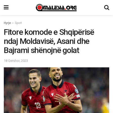
Hyrje
Sport
Fitore komode e Shqipërisë
ndaj Moldavisë, Asani dhe
Bajrami shënojnë golat
18 Qershor, 2023