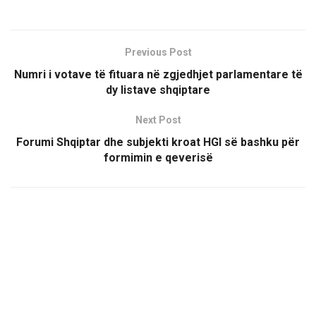
Previous Post
Numri i votave të fituara në zgjedhjet parlamentare të
dy listave shqiptare
Next Post
Forumi Shqiptar dhe subjekti kroat HGI së bashku për
formimin e qeverisë