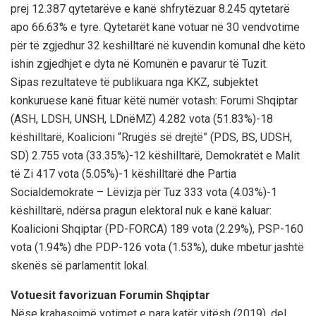
prej 12.387 qytetarëve e kanë shfrytëzuar 8.245 qytetarë
apo 66.63% e tyre. Qytetarët kanë votuar në 30 vendvotime
për të zgjedhur 32 keshilltarë në kuvendin komunal dhe këto
ishin zgjedhjet e dyta në Komunën e pavarur të Tuzit.
Sipas rezultateve të publikuara nga KKZ, subjektet
konkuruese kanë fituar këtë numër votash: Forumi Shqiptar
(ASH, LDSH, UNSH, LDnëMZ) 4.282 vota (51.83%)-18
këshilltarë, Koalicioni “Rrugës së drejtë” (PDS, BS, UDSH,
SD) 2.755 vota (33.35%)-12 këshilltarë, Demokratët e Malit
të Zi 417 vota (5.05%)-1 këshilltarë dhe Partia
Socialdemokrate – Lëvizja për Tuz 333 vota (4.03%)-1
këshilltarë, ndërsa pragun elektoral nuk e kanë kaluar:
Koalicioni Shqiptar (PD-FORCA) 189 vota (2.29%), PSP-160
vota (1.94%) dhe PDP-126 vota (1.53%), duke mbetur jashtë
skenës së parlamentit lokal.
Votuesit favorizuan Forumin Shqiptar
Nëse krahasojmë votimet e para katër vitësh (2019), del