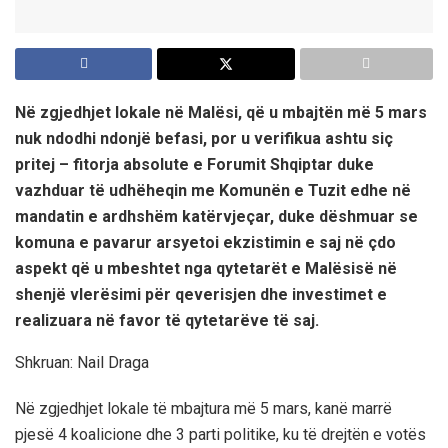
Në zgjedhjet lokale në Malësi, që u mbajtën më 5 mars
nuk ndodhi ndonjë befasi, por u verifikua ashtu siç
pritej – fitorja absolute e Forumit Shqiptar duke
vazhduar të udhëheqin me Komunën e Tuzit edhe në
mandatin e ardhshëm katërvjeçar, duke dëshmuar se
komuna e pavarur arsyetoi ekzistimin e saj në çdo
aspekt që u mbeshtet nga qytetarët e Malësisë në
shenjë vlerësimi për qeverisjen dhe investimet e
realizuara në favor të qytetarëve të saj.
Shkruan: Nail Draga
Në zgjedhjet lokale të mbajtura më 5 mars, kanë marrë
pjesë 4 koalicione dhe 3 parti politike, ku të drejtën e votës