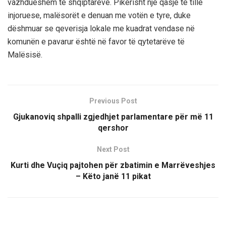
vazhdueshëm të shqiptarëve. Pikërisht një qasje të tillë
injoruese, malësorët e denuan me votën e tyre, duke
dëshmuar se qeverisja lokale me kuadrat vendase në
komunën e pavarur është në favor të qytetarëve të
Malësisë.
Previous Post
Gjukanoviq shpalli zgjedhjet parlamentare për më 11
qershor
Next Post
Kurti dhe Vuçiq pajtohen për zbatimin e Marrëveshjes
– Këto janë 11 pikat