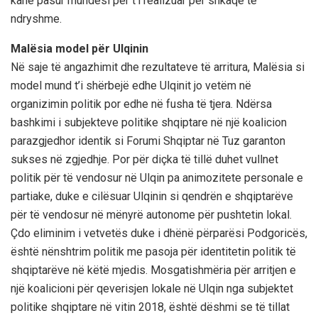
kanë pasur mundësi për t’i realizuar për shkaqe të
ndryshme.
Malësia model për Ulqinin
Në saje të angazhimit dhe rezultateve të arritura, Malësia si
model mund t’i shërbejë edhe Ulqinit jo vetëm në
organizimin politik por edhe në fusha të tjera. Ndërsa
bashkimi i subjekteve politike shqiptare në një koalicion
parazgjedhor identik si Forumi Shqiptar në Tuz garanton
sukses në zgjedhje. Por për diçka të tillë duhet vullnet
politik për të vendosur në Ulqin pa animozitete personale e
partiake, duke e cilësuar Ulqinin si qendrën e shqiptarëve
për të vendosur në mënyrë autonome për pushtetin lokal.
Çdo eliminim i vetvetës duke i dhënë përparësi Podgoricës,
është nënshtrim politik me pasoja për identitetin politik të
shqiptarëve në këtë mjedis. Mosgatishmëria për arritjen e
një koalicioni për qeverisjen lokale në Ulqin nga subjektet
politike shqiptare në vitin 2018, është dëshmi se të tillat