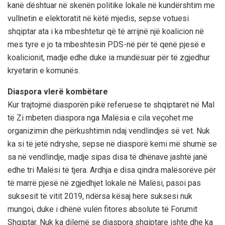
kanë dështuar në skenën politike lokale në kundërshtim me
vullnetin e elektoratit në këtë mjedis, sepse votuesi
shqiptar ata i ka mbeshtetur që të arrijnë një koalicion në
mes tyre e jo ta mbeshtesin PDS-në për të qenë pjesë e
koalicionit, madje edhe duke ia mundësuar për të zgjedhur
kryetarin e komunës.
Diaspora vlerë kombëtare
Kur trajtojmë diasporën pikë referuese te shqiptarët në Mal
të Zi mbeten diaspora nga Malësia e cila veçohet me
organizimin dhe përkushtimin ndaj vendlindjes së vet. Nuk
ka si të jetë ndryshe, sepse në diasporë kemi më shumë se
sa në vendlindje, madje sipas disa të dhënave jashtë janë
edhe tri Malësi të tjera. Ardhja e disa qindra malësorëve për
të marrë pjesë në zgjedhjet lokale në Malësi, pasoi pas
suksesit të vitit 2019, ndërsa kësaj here suksesi nuk
mungoi, duke i dhënë vulën fitores absolute të Forumit
Shqiptar. Nuk ka dilemë se diaspora shqiptare ishte dhe ka