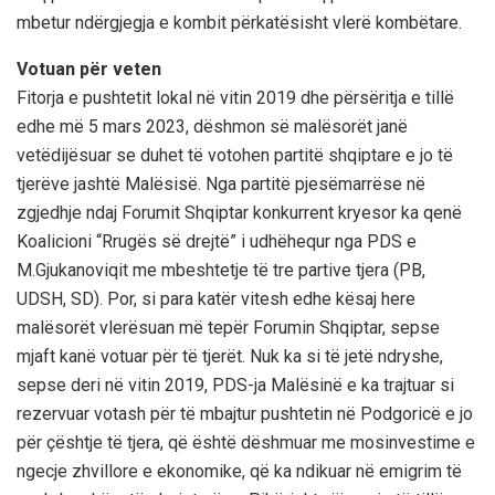
mbetur ndërgjegja e kombit përkatësisht vlerë kombëtare.
Votuan për veten
Fitorja e pushtetit lokal në vitin 2019 dhe përsëritja e tillë
edhe më 5 mars 2023, dëshmon së malësorët janë
vetëdijësuar se duhet të votohen partitë shqiptare e jo të
tjerëve jashtë Malësisë. Nga partitë pjesëmarrëse në
zgjedhje ndaj Forumit Shqiptar konkurrent kryesor ka qenë
Koalicioni “Rrugës së drejtë” i udhëhequr nga PDS e
M.Gjukanoviqit me mbeshtetje të tre partive tjera (PB,
UDSH, SD). Por, si para katër vitesh edhe kësaj here
malësorët vlerësuan më tepër Forumin Shqiptar, sepse
mjaft kanë votuar për të tjerët. Nuk ka si të jetë ndryshe,
sepse deri në vitin 2019, PDS-ja Malësinë e ka trajtuar si
rezervuar votash për të mbajtur pushtetin në Podgoricë e jo
për çështje të tjera, që është dëshmuar me mosinvestime e
ngecje zhvillore e ekonomike, që ka ndikuar në emigrim të