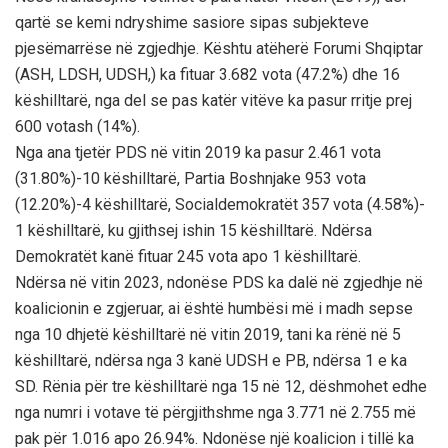
qartë se kemi ndryshime sasiore sipas subjekteve
pjesëmarrëse në zgjedhje. Kështu atëherë Forumi Shqiptar
(ASH, LDSH, UDSH,) ka fituar 3.682 vota (47.2%) dhe 16
këshilltarë, nga del se pas katër vitëve ka pasur rritje prej
600 votash (14%).
Nga ana tjetër PDS në vitin 2019 ka pasur 2.461 vota
(31.80%)-10 këshilltarë, Partia Boshnjake 953 vota
(12.20%)-4 këshilltarë, Socialdemokratët 357 vota (4.58%)-
1 këshilltarë, ku gjithsej ishin 15 këshilltarë. Ndërsa
Demokratët kanë fituar 245 vota apo 1 këshilltarë.
Ndërsa në vitin 2023, ndonëse PDS ka dalë në zgjedhje në
koalicionin e zgjeruar, ai është humbësi më i madh sepse
nga 10 dhjetë këshilltarë në vitin 2019, tani ka rënë në 5
këshilltarë, ndërsa nga 3 kanë UDSH e PB, ndërsa 1 e ka
SD. Rënia për tre këshilltarë nga 15 në 12, dëshmohet edhe
nga numri i votave të përgjithshme nga 3.771 në 2.755 më
pak për 1.016 apo 26.94%. Ndonëse një koalicion i tillë ka