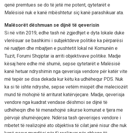
qenë premtues se do të jetë me potent, qytetarët e
Malësisë nuk e kanë mbështetur siç kanë parashikuar ata.
Malësorët dëshmuan se dijnë të qeverisin
Si në vitin 2019, edhe tash në zgjedhjet e dyta lokale duke
vlerësuar se bashkimi i subjektdeve politike ka përparësi
në ruajtjen dhe mbajtjen e pushtetit lokal në Komunën e
Tuzit, Forumi Shqiptar ia arriti objektivave politike. Madje
kësaj here edhe më shumë, sepse qytetarët e Malësisë
kanë hetuar ndryshimin nga qeverisja vendore për katër vite
më tepër se disa dekada kur këtu ka udhëhequr PDS. Nuk
ka si të ishte ndryshe, sepse vetëm miopët dhe maleciozët
mund të mohojnë të arriturat katërvjeçare. Madje, qeverisja
vendore nga kuadrat vendase dëshmoi se dijnë të
udhëheqin dhe të menaxhojnë sikurse komunat e tjera me
përvojë shumëvjeçare. Ndërsa tash qeverisjes vendore i
mbetet të realizojnë ato objektiva të cilat janë nisur dhe nuk