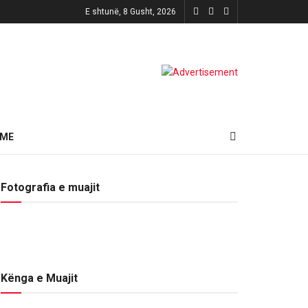
E shtunë, 8 Gusht, 2026
HME
Fotografia e muajit
Kënga e Muajit