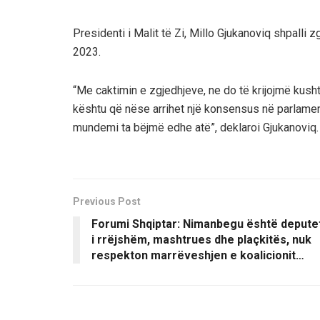
Presidenti i Malit të Zi, Millo Gjukanoviq shpall
2023.
“Me caktimin e zgjedhjeve, ne do të krijojmë kushte
kështu që nëse arrihet një konsensus në parlament
mundemi ta bëjmë edhe atë”, deklaroi Gjukanoviq.
Previous Post
Forumi Shqiptar: Nimanbegu është depute
i rrëjshëm, mashtrues dhe plaçkitës, nuk
respekton marrëveshjen e koalicionit…