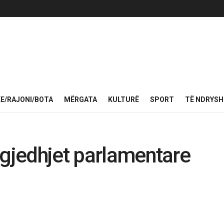
KE/RAJONI/BOTA
MËRGATA
KULTURË
SPORT
TË NDRYS
zgjedhjet parlamentare