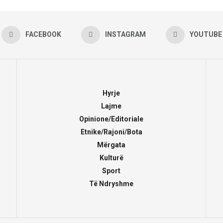
FACEBOOK
INSTAGRAM
YOUTUBE
Hyrje
Lajme
Opinione/Editoriale
Etnike/Rajoni/Bota
Mërgata
Kulturë
Sport
Të Ndryshme