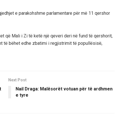
i zgjedhjet e parakohshme parlamentare për më 11 qershor
t që Mali i Zi të ketë një qeveri deri në fund të qershorit,
 të bëhet edhe zbatimi i regjistrimit të popullësisë,
Next Post
t
Nail Draga: Malësorët votuan për të ardhmen
e tyre