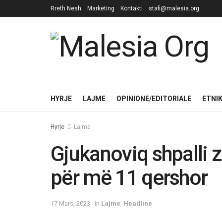
Rreth Nesh
Marketing
Kontakti
stafi@malesia.org
HYRJE
LAJME
OPINIONE/EDITORIALE
ETNI
Hyrje
Lajme
Gjukanoviq shpalli 
për më 11 qershor
17 Mars, 2023
in
Lajme
,
Headline