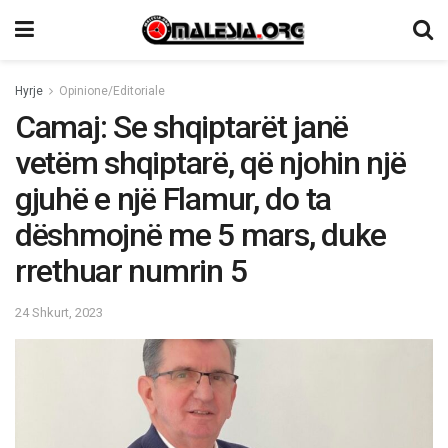
Hyrje
Opinione/Editoriale
Camaj: Se shqiptarët janë
vetëm shqiptarë, që njohin një
gjuhë e një Flamur, do ta
dëshmojnë me 5 mars, duke
rrethuar numrin 5
24 Shkurt, 2023