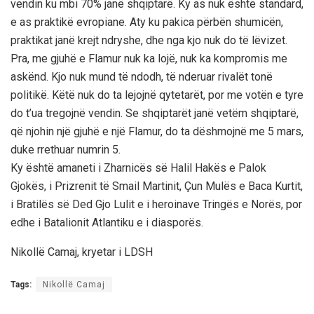
vendin ku mbi 70% janë shqiptarë. Ky as nuk është standard,
e as praktikë evropiane. Aty ku pakica përbën shumicën,
praktikat janë krejt ndryshe, dhe nga kjo nuk do të lëvizet.
Pra, me gjuhë e Flamur nuk ka lojë, nuk ka kompromis me
askënd. Kjo nuk mund të ndodh, të nderuar rivalët tonë
politikë. Këtë nuk do ta lejojnë qytetarët, por me votën e tyre
do t’ua tregojnë vendin. Se shqiptarët janë vetëm shqiptarë,
që njohin një gjuhë e një Flamur, do ta dëshmojnë me 5 mars,
duke rrethuar numrin 5.
Ky është amaneti i Zharnicës së Halil Hakës e Palok
Gjokës, i Prizrenit të Smail Martinit, Çun Mulës e Baca Kurtit,
i Bratilës së Ded Gjo Lulit e i heroinave Tringës e Norës, por
edhe i Batalionit Atlantiku e i diasporës.
Nikollë Camaj, kryetar i LDSH
Tags:
Nikollë Camaj