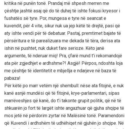
kritika në punën tonë. Prandaj më shpesh merren me
çështje jashtë asaj që do të duhej të ishte fokusi kryesor i
fushatës së tyre. Por, mungesa e tyre në seancat e
kuvendit, për 4 vite, sikur nuk ua jep këtë të drejtë, pasi që
aty ishte vendi për të debatuar. Pastaj, premtimet bajate të
përsëritura e të parealizuara me dekada të tëra, derisa ata
ishin në pushtet, nuk duket fare serioze. Këto janë
argumente, të nderuar miq! Pra, çfarë mund t’i rekomandojë
ata për zgjedhjet e ardhshme?! Asgjë! Përpos, ndoshta loja
me çështje të identitetit e mbjellja e ndarjeve në baza të
pabaza!
Për këtë po marr vetëm një shembull: nëse ata fitojnë, e nuk
kanë asnjë mundësi që të fitojnë, krye-parlamentari, sipas
marrëveshjes që kanë, do t’i takonte grupit politik, që në të
shkuarën jo fort të largët ishte angazhuar që gjuha shqipe të
mos jetë në përdorim zyrtar në Malësinë tonë. Paramendoni
që Kuvendi i ardhshëm të udhëhiqet në gjuhën jo shqipe. Në