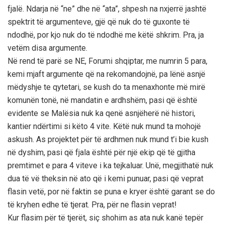
fjalë. Ndarja në “ne” dhe në “ata”, shpesh na nxjerrë jashtë
spektrit të argumenteve, gjë që nuk do të guxonte të
ndodhë, por kjo nuk do të ndodhë me këtë shkrim. Pra, ja
vetëm disa argumente.
Në rend të parë se NE, Forumi shqiptar, me numrin 5 para,
kemi mjaft argumente që na rekomandojnë, pa lënë asnjë
mëdyshje te qytetari, se kush do ta menaxhonte më mirë
komunën tonë, në mandatin e ardhshëm, pasi që është
evidente se Malësia nuk ka qenë asnjëherë në histori,
kantier ndërtimi si këto 4 vite. Këtë nuk mund ta mohojë
askush. As projektet për të ardhmen nuk mund t’i bie kush
në dyshim, pasi që fjala është për një ekip që të gjitha
premtimet e para 4 viteve i ka tejkaluar. Unë, megjithatë nuk
dua të vë theksin në ato që i kemi punuar, pasi që veprat
flasin vetë, por në faktin se puna e kryer është garant se do
të kryhen edhe të tjerat. Pra, për ne flasin veprat!
Kur flasim për të tjerët, siç shohim as ata nuk kanë tepër