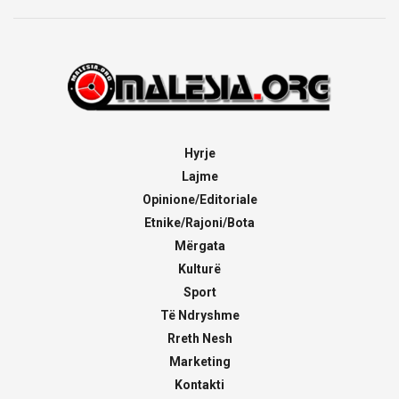
Hyrje
Lajme
Opinione/Editoriale
Etnike/Rajoni/Bota
Mërgata
Kulturë
Sport
Të Ndryshme
Rreth Nesh
Marketing
Kontakti