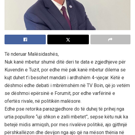
Të nderuar Malësidashës,
Nuk kanë mbetur shumë ditë deri te data e zgjedhjeve për
Kuvendin e Tuzit, por edhe më pak kanë mbetur dilema se
kujt duhet t’i besohet mandati i ardhshëm 4-vjeçar. Këtë e
dëshmoi edhe debati i mbrëmshëm në TV Boin, që jo vetëm
se dëshmoi epërsinë e Forumit, por edhe varfërinë e
ofertës rivale, në politikën malësore.
Edhe pse retorika parazgjedhore do të duhej të prihej nga
urtia popullore “uji shkon e zalli mbetet”, sepse këtu nuk ka
betejë midis armiqsh, por mes rivalëve politikë, ajo gjithnjë
përshkallëzon dhe devijon nga ajo që na mëson thënia në