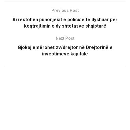
Previous Post
Arrestohen punonjësit e policisë të dyshuar për
keqtrajtimin e dy shtetasve shqiptarë
Next Post
Gjokaj emërohet zv/drejtor në Drejtorinë e
investimeve kapitale