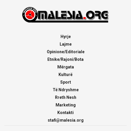
Hyrje
Lajme
Opinione/Editoriale
Etnike/Rajoni/Bota
Mërgata
Kulturë
Sport
Të Ndryshme
Rreth Nesh
Marketing
Kontakti
stafi@malesia.org