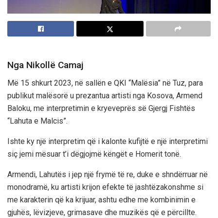
Nga Nikollë Camaj
Më 15 shkurt 2023, në sallën e QKI “Malësia” në Tuz, para
publikut malësorë u prezantua artisti nga Kosova, Armend
Baloku, me interpretimin e kryeveprës së Gjergj Fishtës
“Lahuta e Malcis”.
Ishte ky një interpretim që i kalonte kufijtë e një interpretimi
siç jemi mësuar t’i dëgjojmë këngët e Homerit tonë.
Armendi, Lahutës i jep një frymë të re, duke e shndërruar në
monodramë, ku artisti krijon efekte të jashtëzakonshme si
me karakterin që ka krijuar, ashtu edhe me kombinimin e
gjuhës, lëvizjeve, grimasave dhe muzikës që e përcillte.