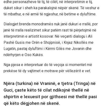
edhe personazheve të tij, të cilët, në interpretimin e tij,
duket sikur i sheh ka parakalojnë nëpër skenë. Të veshur e
të mbathur, e në armë të ngjeshur, në betime e dyluftime.
Dialogjet brenda monodramës nuk janë dukuri e rrallë, por
janë të rralla realizimet sikur patëm rast të përjetojmë në
interpretimin e artistit kosovar. Në veçanti dialogu i Ali
Pashë Gusis me Orën e Shqipnisë, i Knjaz Nikollës me
Lugatin, pastaj dyluftimi i Kërrni Gilës me Jovanin dhe
ndërhyrjen e Oso Kukës.
Nga pjesa e interpretuar do të veçoja si momentet më
prekëse të dy vajtimet e motrave për vëllezërit e vet.
Njëra (turkina) në Vraninë, e tjetra (Tringa) në
Guci, çaste këto të cilat ndikojnë thellë në
shpirtin e lexuesit por gjithsesi më thellë pasi
që këto dëgjohen në skenë.