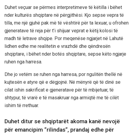
Duhet veçuar se përmes interpretimeve të këtilla i bëhet
nder kulturës shqiptare në përgjithësi. Kjo sepse vepra të
tilla, me një gjuhë pak më të vështirë për ta lexuar, u ofrohen
gjeneratave të reja për t’i shijuar veprat e këtij kolosi të
madh të letrave shqipe. Por meqenëse ngjarjet në Lahutë
lidhen edhe me realitetin e vrazhdë dhe qëndresën
shqiptare, i bëhet nder botës shqiptare, sepse këto ngjarje
ruhen nga harresa.
Dhe jo vetëm se ruhen nga harresa, por ngulitën thellë në
kujtesën e atyre që e dëgjojnë. Në mënyrë që të dinë se
cilat ishin sakrificat e gjeneratave për të mbijetuar, të
shtypur, të vrarë e të masakruar nga armiqtë me të cilët
ishim të rrethuar.
Duhet ditur se shqiptarët akoma kanë nevojë
për emancipim “rilindas”, prandaj edhe për