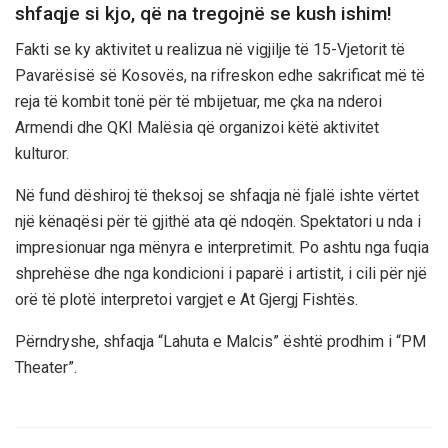
shfaqje si kjo, që na tregojnë se kush ishim!
Fakti se ky aktivitet u realizua në vigjilje të 15-Vjetorit të
Pavarësisë së Kosovës, na rifreskon edhe sakrificat më të
reja të kombit tonë për të mbijetuar, me çka na nderoi
Armendi dhe QKI Malësia që organizoi këtë aktivitet
kulturor.
Në fund dëshiroj të theksoj se shfaqja në fjalë ishte vërtet
një kënaqësi për të gjithë ata që ndoqën. Spektatori u nda i
impresionuar nga mënyra e interpretimit. Po ashtu nga fuqia
shprehëse dhe nga kondicioni i paparë i artistit, i cili për një
orë të plotë interpretoi vargjet e At Gjergj Fishtës.
Përndryshe, shfaqja “Lahuta e Malcis” është prodhim i “PM
Theater”.