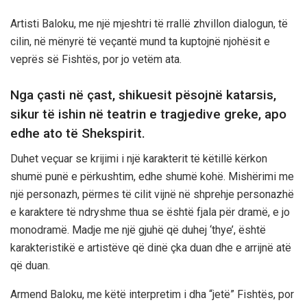
Artisti Baloku, me një mjeshtri të rrallë zhvillon dialogun, të
cilin, në mënyrë të veçantë mund ta kuptojnë njohësit e
veprës së Fishtës, por jo vetëm ata.
Nga çasti në çast, shikuesit pësojnë katarsis,
sikur të ishin në teatrin e tragjedive greke, apo
edhe ato të Shekspirit.
Duhet veçuar se krijimi i një karakterit të këtillë kërkon
shumë punë e përkushtim, edhe shumë kohë. Mishërimi me
një personazh, përmes të cilit vijnë në shprehje personazhë
e karaktere të ndryshme thua se është fjala për dramë, e jo
monodramë. Madje me një gjuhë që duhej ‘thye’, është
karakteristikë e artistëve që dinë çka duan dhe e arrijnë atë
që duan.
Armend Baloku, me këtë interpretim i dha “jetë” Fishtës, por