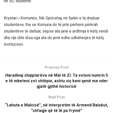
në 50, studentë.
Kryetari i Komunës, Nik Gjeloshaj, në fjalën e tij drejtuar
studentëve, tha se Komuna do të jetë përherë përkrah
studentëve të dalluar, sepse ata janë e ardhmja e këtij vendi
dhe një ditë disa nga ata do jenë edhe udhëheqës të këtij
institucioni.
Previous Post
Haradinaj shqiptarëve në Mal të Zi: Ta votoni numrin 5
e të mbeteni zot shtëpie, ashtu siç keni qenë me nder
gjatë gjithë historisë
Next Post
“Lahuta e Malcisë”, në interpretim të Armend Balokut,
“shfaqje që të lë pa frymë”