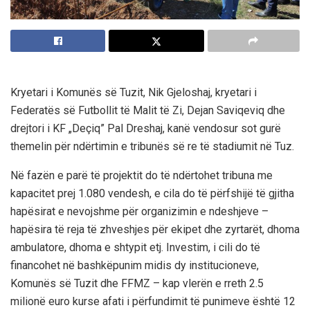
Kryetari i Komunës së Tuzit, Nik Gjeloshaj, kryetari i
Federatës së Futbollit të Malit të Zi, Dejan Saviqeviq dhe
drejtori i KF „Deçiq” Pal Dreshaj, kanë vendosur sot gurë
themelin për ndërtimin e tribunës së re të stadiumit në Tuz.
Në fazën e parë të projektit do të ndërtohet tribuna me
kapacitet prej 1.080 vendesh, e cila do të përfshijë të gjitha
hapësirat e nevojshme për organizimin e ndeshjeve –
hapësira të reja të zhveshjes për ekipet dhe zyrtarët, dhoma
ambulatore, dhoma e shtypit etj. Investim, i cili do të
financohet në bashkëpunim midis dy institucioneve,
Komunës së Tuzit dhe FFMZ – kap vlerën e rreth 2.5
milionë euro kurse afati i përfundimit të punimeve është 12