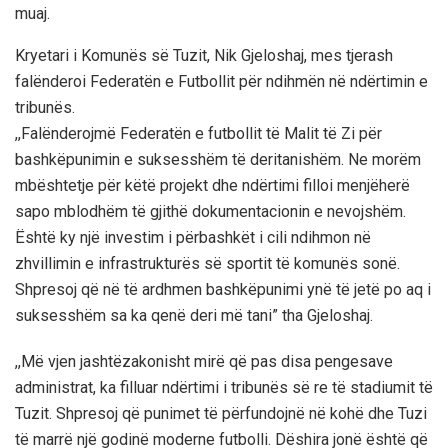
muaj.
Kryetari i Komunës së Tuzit, Nik Gjeloshaj, mes tjerash
falënderoi Federatën e Futbollit për ndihmën në ndërtimin e
tribunës.
,,Falënderojmë Federatën e futbollit të Malit të Zi për
bashkëpunimin e suksesshëm të deritanishëm. Ne morëm
mbështetje për këtë projekt dhe ndërtimi filloi menjëherë
sapo mblodhëm të gjithë dokumentacionin e nevojshëm.
Është ky një investim i përbashkët i cili ndihmon në
zhvillimin e infrastrukturës së sportit të komunës sonë.
Shpresoj që në të ardhmen bashkëpunimi ynë të jetë po aq i
suksesshëm sa ka qenë deri më tani” tha Gjeloshaj.
,,Më vjen jashtëzakonisht mirë që pas disa pengesave
administrat, ka filluar ndërtimi i tribunës së re të stadiumit të
Tuzit. Shpresoj që punimet të përfundojnë në kohë dhe Tuzi
të marrë një godinë moderne futbolli. Dëshira jonë është që