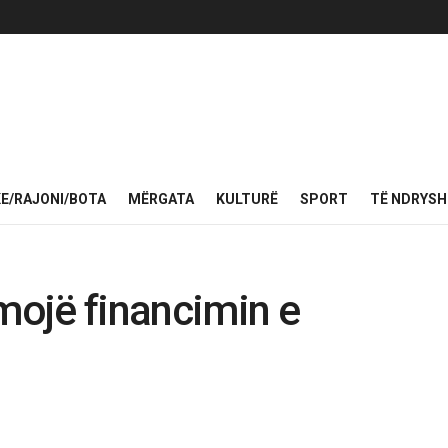
KE/RAJONI/BOTA
MËRGATA
KULTURË
SPORT
TË NDRYS
hmojë financimin e