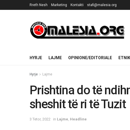
Rreth Nesh
Marketing
Kontakti
stafi@malesia.org
HYRJE
LAJME
OPINIONE/EDITORIALE
ETNI
Hyrje
Lajme
Prishtina do të ndi
sheshit të ri të Tuzit
3 Tetor, 2022
in
Lajme
,
Headline