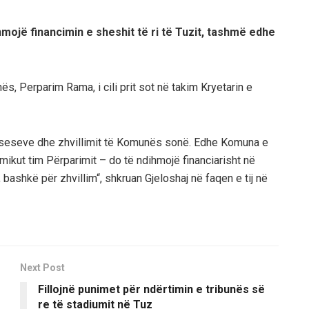
mojë financimin e sheshit të ri të Tuzit, tashmë edhe
ës, Perparim Rama, i cili prit sot në takim Kryetarin e
kseseve dhe zhvillimit të Komunës sonë. Edhe Komuna e
mikut tim Përparimit – do të ndihmojë financiarisht në
, bashkë për zhvillim“, shkruan Gjeloshaj në faqen e tij në
Next Post
Fillojnë punimet për ndërtimin e tribunës së
re të stadiumit në Tuz