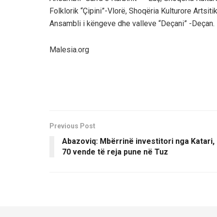
Folklorik “Çipini”-Vlorë, Shoqëria Kulturore Artsi
Ansambli i këngeve dhe valleve “Deçani” -Deçan.
Malesia.org
Previous Post
Abazoviq: Mbërrinë investitori nga Katari,
70 vende të reja pune në Tuz