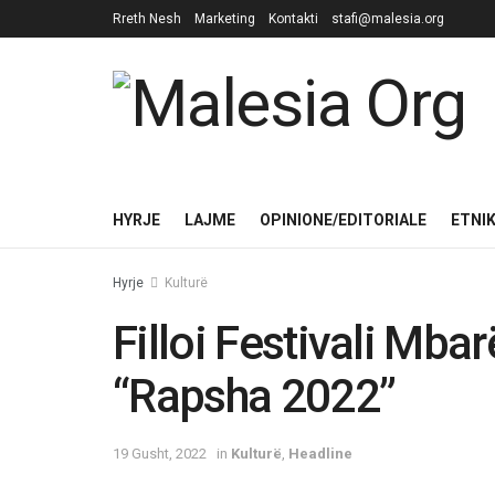
Rreth Nesh
Marketing
Kontakti
stafi@malesia.org
HYRJE
LAJME
OPINIONE/EDITORIALE
ETNI
Hyrje
Kulturë
Filloi Festivali Mba
“Rapsha 2022”
19 Gusht, 2022
in
Kulturë
,
Headline