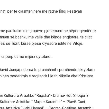
, për të gjashtën herë me radhë filloi Festivali
oi me parakalimin e grupeve pjesëmarrëse nëpër qendër të
formuan së bashku me valle dhe këngë shqiptare, të cilat
zës së Tuzit, kurse pjesa kryesore ishte në Vitojë.
ur përplot me mijëra qytetarë.
, David Junçaj, ndërsa të pranishmit i përshendeti kryetari i
jo nën moderimin e regjisorit Llesh Nikolla dhe Kristiana
ia Kulturore Artsitike “Rapsha”- Drume-Hot, Shoqëria
ulturore Artsitike “ Maja e Karanfilit” – Plavë-Guci,
ore Artsitike “ Jahi Hasani” – Çegran-Gostivar, Ansambli