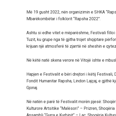
Më 19 gusht 2022, nën organizimin e SHKA “Rapsha”
Mbarëkombëtar i folklorit “Rapsha 2022″.
Ashtu si edhe vitet e mëparëshme, Festivali fill
Tuzit, ku grupe nga të gjitha trojet shqiptare për
krijuan një atmosferë të zjarrtë në sheshin e qyte
Në këtë natë skena verore në Vitojë ishte e mbush
Hapjen e Festivalit e bëri drejtori i këtij Festivali
Fondit Humanitar Rapsha, Lindon Lajçaj, e gjithë k
Gjonaj.
Në natën e parë të Festivalit morën pjesë: Shoqër
Kulturore Artsitike “Malësori” – Prizren, Shoqëria K
Ansambli “Gurra e Kurbinit” – Laç, Shoqëria Kultur