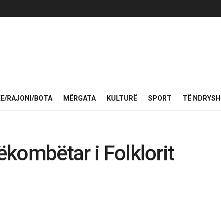
KE/RAJONI/BOTA
MËRGATA
KULTURË
SPORT
TË NDRYS
rëkombëtar i Folklorit