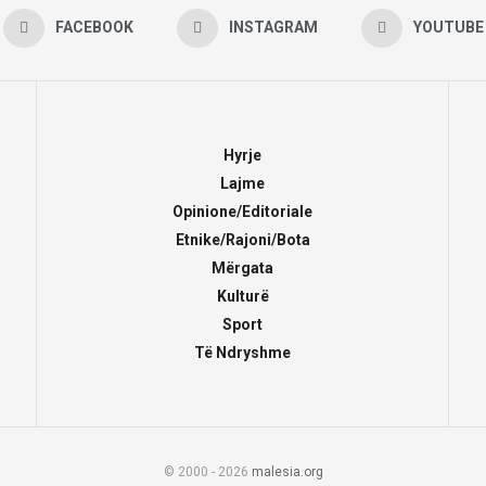
FACEBOOK
INSTAGRAM
YOUTUBE
Hyrje
Lajme
Opinione/Editoriale
Etnike/Rajoni/Bota
Mërgata
Kulturë
Sport
Të Ndryshme
© 2000 - 2026
malesia.org