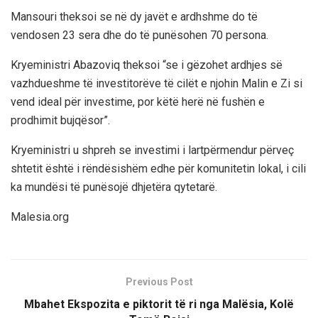
Mansouri theksoi se në dy javët e ardhshme do të
vendosen 23 sera dhe do të punësohen 70 persona.
Kryeministri Abazoviq theksoi “se i gëzohet ardhjes së
vazhdueshme të investitorëve të cilët e njohin Malin e Zi si
vend ideal për investime, por këtë herë në fushën e
prodhimit bujqësor”.
Kryeministri u shpreh se investimi i lartpërmendur përveç
shtetit është i rëndësishëm edhe për komunitetin lokal, i cili
ka mundësi të punësojë dhjetëra qytetarë.
Malesia.org
Previous Post
Mbahet Ekspozita e piktorit të ri nga Malësia, Kolë