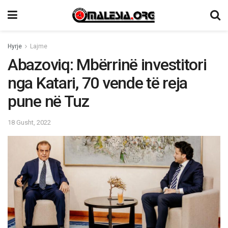
Hyrje
Lajme
Abazoviq: Mbërrinë investitori
nga Katari, 70 vende të reja
pune në Tuz
18 Gusht, 2022