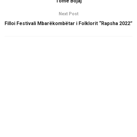
Tomë Bojaj
Next Post
Filloi Festivali Mbarëkombëtar i Folklorit “Rapsha 2022”