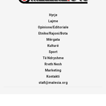
Hyrje
Lajme
Opinione/Editoriale
Etnike/Rajoni/Bota
Mërgata
Kulturë
Sport
Të Ndryshme
Rreth Nesh
Marketing
Kontakti
stafi@malesia.org
© 2000 - 2026
malesia.org