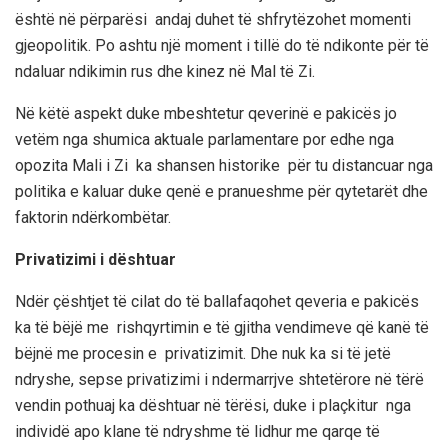
është në përparësi andaj duhet të shfrytëzohet momenti
gjeopolitik. Po ashtu një moment i tillë do të ndikonte për të
ndaluar ndikimin rus dhe kinez në Mal të Zi.
Në këtë aspekt duke mbeshtetur qeverinë e pakicës jo
vetëm nga shumica aktuale parlamentare por edhe nga
opozita Mali i Zi ka shansen historike për tu distancuar nga
politika e kaluar duke qenë e pranueshme për qytetarët dhe
faktorin ndërkombëtar.
Privatizimi i dështuar
Ndër çështjet të cilat do të ballafaqohet qeveria e pakicës
ka të bëjë me rishqyrtimin e të gjitha vendimeve që kanë të
bëjnë me procesin e privatizimit. Dhe nuk ka si të jetë
ndryshe, sepse privatizimi i ndermarrjve shtetërore në tërë
vendin pothuaj ka dështuar në tërësi, duke i plaçkitur nga
individë apo klane të ndryshme të lidhur me qarqe të