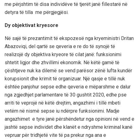
me përjshtim të disa individëve të tjerët janë fillestarë në
detyra të tilla me përgjegjësi.
Dy objektivat kryesore
Në sajë të prezantimit të ekspozesë nga kryeministri Dritan
Abazoviqi, del qartë se qeveria e re do të synojë të
realizojë dy objektiva kryeore të cilat janë: funksionimi
shtetit ligjor dhe zhvillimi ekonomik. Në këtë gamë të
çështjeve nuk ka dilemë se vend parësor zënë lufta kundër
korupsionit dhe krimit të organizuar. Një qasje e tillë nuk
ështëe panjohur sepse edhe qeveria e mëparshme e dalur
nga zgjedhjet parlamentare të 30 gushtit 2020, edhe pse
arriti të veprojë në këtë drejtim, angazhimi i tillë mbeti
vetëm në nismë sepse iu ndërpre funksionimi. Madje
angazhimet e tyre janë përshëndetur nga opinioni në vend e
jashtë sepse individet dhe klanët e ndryshme kriminal kanë
vepruar për tridhjetë vite të pa prekur nga ana e