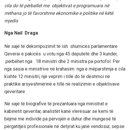
cila do të përballet me objektivat e programuara në
rrethana jo të favorshme ekonomike e politike në këtë
mjedis
Nga
Nail Draga
Në sajë të dekompozimit të ish shumicës parlamentare
Qeverai e pakicës u votu nga 45 deputetë dhe 3 kundër,
përbëhet nga 18 ministri dhe 2 ministra pa portofol. Për
nga sasia e ministrive në krahasim nga e mëparshmja e cila
kishte 12 minsitri, një veprim i tillë do të dëshmoi në
praktikë arsyeshmërinë e tillë në realizimin e objektivave
qeveritare.
Në sajë të biografive të prezantuara nga ministrat e
kabinetit qeveritar, analistët kanë vlerësuar se kemi të
bëjmë me individë pa përvojën e duhur dhe mungesë të
përgatitjës profesionale në detyrat ku janë vendosur, sepse