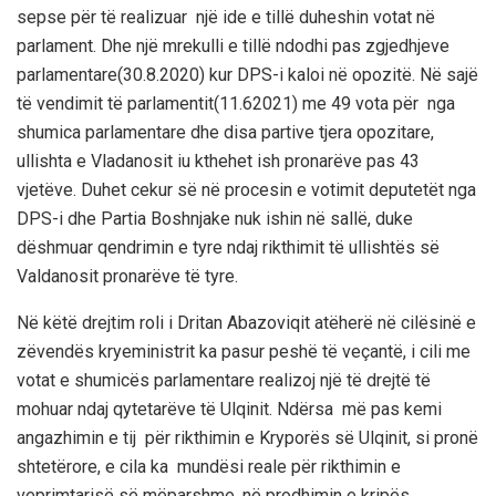
sepse për të realizuar një ide e tillë duheshin votat në
parlament. Dhe një mrekulli e tillë ndodhi pas zgjedhjeve
parlamentare(30.8.2020) kur DPS-i kaloi në opozitë. Në sajë
të vendimit të parlamentit(11.62021) me 49 vota për nga
shumica parlamentare dhe disa partive tjera opozitare,
ullishta e Vladanosit iu kthehet ish pronarëve pas 43
vjetëve. Duhet cekur së në procesin e votimit deputetët nga
DPS-i dhe Partia Boshnjake nuk ishin në sallë, duke
dëshmuar qendrimin e tyre ndaj rikthimit të ullishtës së
Valdanosit pronarëve të tyre.
Në këtë drejtim roli i Dritan Abazoviqit atëherë në cilësinë e
zëvendës kryeministrit ka pasur peshë të veçantë, i cili me
votat e shumicës parlamentare realizoj një të drejtë të
mohuar ndaj qytetarëve të Ulqinit. Ndërsa më pas kemi
angazhimin e tij për rikthimin e Kryporës së Ulqinit, si pronë
shtetërore, e cila ka mundësi reale për rikthimin e
veprimtarisë së mëparshme, në prodhimin e kripës.