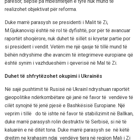
parësor, sepse pa mbeshtetjen e tyre nuk mund të
realizohet objektivat për reforma.
Duke marrë parasysh se presidenti i Malit të Zi,
M.Gjukanoviqi është në rol të dyfishtë, por për të avancuar
raportët shoqërore, nuk duhet të sillët si kryetar partie por
si president i vendit. Vetëm me një qasje të tillë mund të
bëhën ndryshime dhe avancim të integrimeve europiane që
është synim i vazhdueshëm i qeverisë në Mal të Zi.
Duhet të shfrytëzohet okupimi i Ukrainës
Në sajë pushtimit të Rusisë në Ukrainl ndryshuan raportët
gjeopolitike ndërkombëtare që janë në favor të vendëve të
cilët synojnë të jenë pjesë e Bashkësisë Europiane. Një
veprim i tillë do të ishte në favor të stabilizimit në Ballkan,
duke marrë parasysh rolin destruktiv të Serbisë, si në të
kaluarën e në ditët tona. Duke marrë parasysh se në këtë
drejtim ne krahasim ndaj vendëve tjera në regjion Mali i Zi