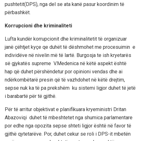
pushtetit(DPS), nga del se ata kanë pasur koordinim të
përbashkët.
Korrupcioni dhe kriminaliteti
Lufta kundër korrupcionit dhe kriminalitetit të organizuar
janë çëhtjet kyçe qe duhët të dëshmohet me procesuimin e
individëve në nivelin më të lartë. Burgosja te ish kryetarës
së gjykatës supreme V.Medenica në këtë aspekt është
hap që duhet përshëndetur por opinioni vendas dhe ai
ndërkombëtarë presin që të vazhdohet në këtë drejtim,
sepse nuk ka të pa prekshëm ku sistemi ligjor duhet të jetë
i barabartë për të gjithë.
Për të arritur objektivat e planifikuara kryeministri Dritan
Abazoviqi duhet të mbeshtetet nga shumica parlamentare
por edhe nga opozita sepse shteti ligjor është në favor të
gjithë qytetarëve. Por, duhet cekur se roli i DPS-it mbetën