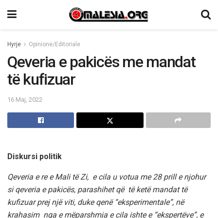
Hyrje
Opinione/Editoriale
Qeveria e pakicës me mandat
të kufizuar
16 Maj, 2022
Diskursi politik
Qeveria e re e Mali të Zi, e cila u votua me 28 prill e njohur
si qeveria e pakicës, parashihet që të ketë mandat të
kufizuar prej një viti, duke qenë “eksperimentale”, në
krahasim nga e mëparshmja e cila ishte e “ekspertëve”, e