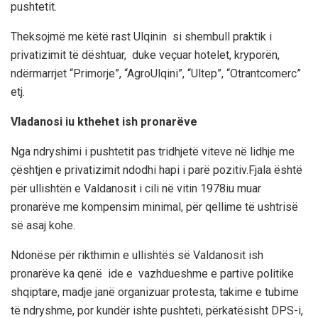
pushtetit.
Theksojmë me këtë rast Ulqinin si shembull praktik i
privatizimit të dështuar, duke veçuar hotelet, kryporën,
ndërmarrjet “Primorje”, “AgroUlqini”, “Ultep”, “Otrantcomerc”
etj.
Vladanosi iu kthehet ish pronarëve
Nga ndryshimi i pushtetit pas tridhjetë viteve në lidhje me
çështjen e privatizimit ndodhi hapi i parë pozitiv.Fjala është
për ullishtën e Valdanosit i cili në vitin 1978iu muar
pronarëve me kompensim minimal, për qellime të ushtrisë
së asaj kohe.
Ndonëse për rikthimin e ullishtës së Valdanosit ish
pronarëve ka qenë ide e vazhdueshme e partive politike
shqiptare, madje janë organizuar protesta, takime e tubime
të ndryshme, por kundër ishte pushteti, përkatësisht DPS-i,