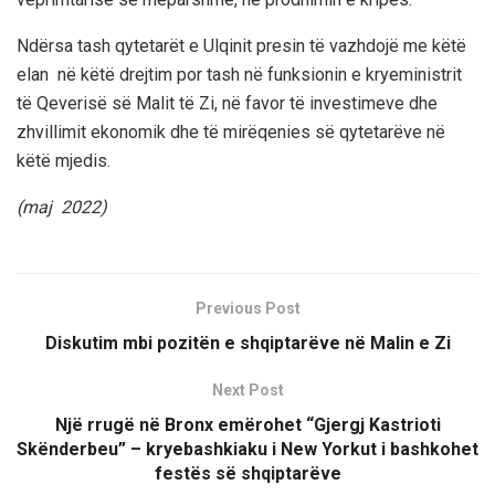
Ndërsa tash qytetarët e Ulqinit presin të vazhdojë me këtë
elan në këtë drejtim por tash në funksionin e kryeministrit
të Qeverisë së Malit të Zi, në favor të investimeve dhe
zhvillimit ekonomik dhe të mirëqenies së qytetarëve në
këtë mjedis.
(maj 2022)
Previous Post
Diskutim mbi pozitën e shqiptarëve në Malin e Zi
Next Post
Një rrugë në Bronx emërohet “Gjergj Kastrioti
Skënderbeu” – kryebashkiaku i New Yorkut i bashkohet
festës së shqiptarëve