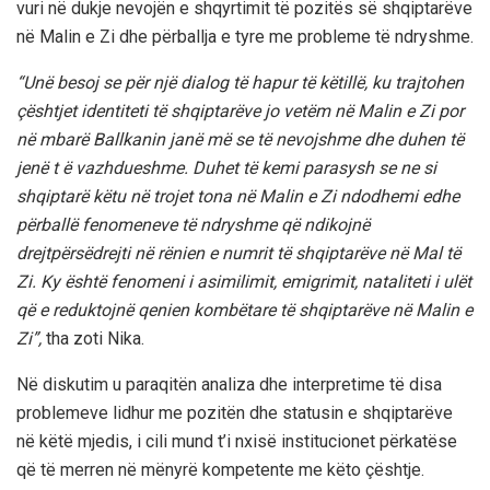
vuri në dukje nevojën e shqyrtimit të pozitës së shqiptarëve
në Malin e Zi dhe përballja e tyre me probleme të ndryshme.
“Unë besoj se për një dialog të hapur të këtillë, ku trajtohen
çështjet identiteti të shqiptarëve jo vetëm në Malin e Zi por
në mbarë Ballkanin janë më se të nevojshme dhe duhen të
jenë t ë vazhdueshme. Duhet të kemi parasysh se ne si
shqiptarë këtu në trojet tona në Malin e Zi ndodhemi edhe
përballë fenomeneve të ndryshme që ndikojnë
drejtpërsëdrejti në rënien e numrit të shqiptarëve në Mal të
Zi. Ky është fenomeni i asimilimit, emigrimit, nataliteti i ulët
që e reduktojnë qenien kombëtare të shqiptarëve në Malin e
Zi”,
tha zoti Nika.
Në diskutim u paraqitën analiza dhe interpretime të disa
problemeve lidhur me pozitën dhe statusin e shqiptarëve
në këtë mjedis, i cili mund t’i nxisë institucionet përkatëse
që të merren në mënyrë kompetente me këto çështje.