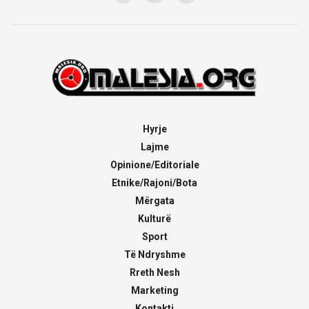
Hyrje
Lajme
Opinione/Editoriale
Etnike/Rajoni/Bota
Mërgata
Kulturë
Sport
Të Ndryshme
Rreth Nesh
Marketing
Kontakti