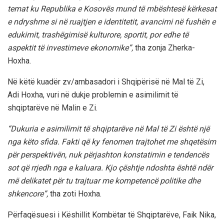
temat ku Republika e Kosovës mund të mbështesë kërkesat
e ndryshme si në ruajtjen e identitetit, avancimi në fushën e
edukimit, trashëgimisë kulturore, sportit, por edhe të
aspektit të investimeve ekonomike”,
tha zonja Zherka-
Hoxha.
Në këtë kuadër zv/ambasadori i Shqipërisë në Mal të Zi,
Adi Hoxha, vuri në dukje problemin e asimilimit të
shqiptarëve në Malin e Zi.
“Dukuria e asimilimit të shqiptarëve në Mal të Zi është një
nga këto sfida. Fakti që ky fenomen trajtohet me shqetësim
për perspektivën, nuk përjashton konstatimin e tendencës
sot që rrjedh nga e kaluara. Kjo çështje ndoshta është ndër
më delikatet për tu trajtuar me kompetencë politike dhe
shkencore”,
tha zoti Hoxha.
Përfaqësuesi i Këshillit Kombëtar të Shqiptarëve, Faik Nika,