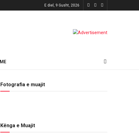
E diel, 9 Gusht, 2026
HME
Fotografia e muajit
Kënga e Muajit