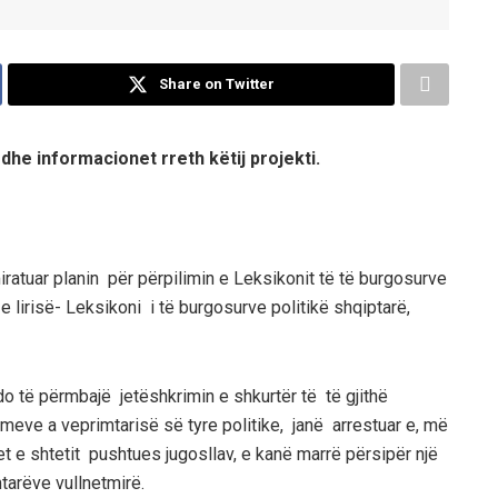
Share on Twitter
he informacionet rreth këtij projekti.
atuar planin për përpilimin e Leksikonit të të burgosurve
a e lirisë- Leksikoni i të burgosurve politikë shqiptarë,
 do të përmbajë jetëshkrimin e shkurtër të të gjithë
imeve a veprimtarisë së tyre politike, janë arrestuar e, më
 e shtetit pushtues jugosllav, e kanë marrë përsipër një
arëve vullnetmirë.