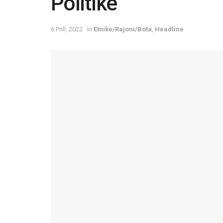
Politikë
6 Prill, 2022
in
Etnike/Rajoni/Bota
,
Headline