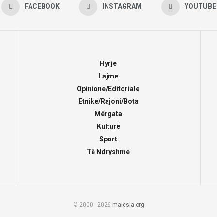
FACEBOOK
INSTAGRAM
YOUTUBE
Hyrje
Lajme
Opinione/Editoriale
Etnike/Rajoni/Bota
Mërgata
Kulturë
Sport
Të Ndryshme
© 2000 - 2026
malesia.org