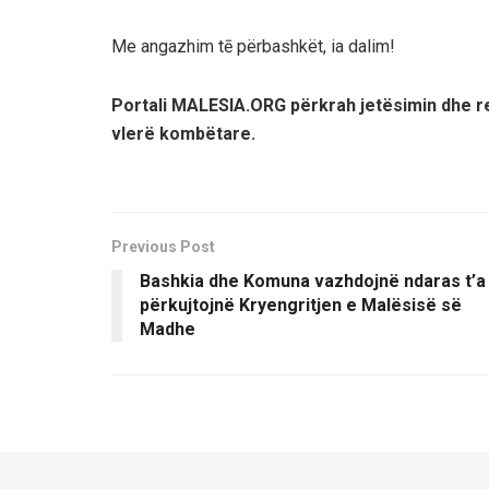
Me angazhim tē përbashkët, ia dalim!
Portali MALESIA.ORG përkrah jetësimin dhe re
vlerë kombëtare.
Previous Post
Bashkia dhe Komuna vazhdojnë ndaras t’a
përkujtojnë Kryengritjen e Malësisë së
Madhe