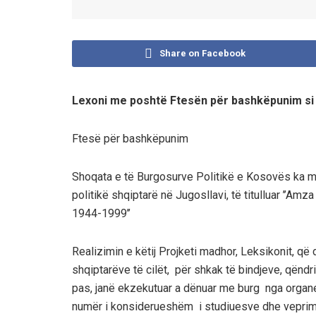
Share on Facebook
Lexoni me poshtë Ftesën për bashkëpunim si d
Ftesë për bashkëpunim
Shoqata e të Burgosurve Politikë e Kosovës ka mir
politikë shqiptarë në Jugosllavi, të titulluar ’’Amz
1944-1999’’
Realizimin e këtij Projketi madhor, Leksikonit, që
shqiptarëve të cilët, për shkak të bindjeve, qëndr
pas, janë ekzekutuar a dënuar me burg nga organet
numër i konsiderueshëm i studiuesve dhe veprimt