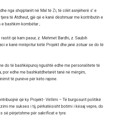
 nga shqiptarët në Mal të Zi, të cilët asnjëherë s’ e
ë tjera të Atdheut, gjë që e kanë dëshmuar me kontributin e
m e bashkim kombëtar ;
astit që kam pasur, z. Mehmet Bardhi, z. Saubih
Daci e kanë mirëpritur këtë Projekt dhe janë zotuar se do të
 do të bashkëpunoj ngushtë edhe me personalitete të
haja, por edhe me bashkatdhetarët tanë në mërgim,
imit të punëve për këto rajone.
ntribuojnë që ky Projekt- Vëllimi – Të burgosurit politikë
izimi me sukses i tij, përkatësisht botimi i kësaj vepre, do
 së përjetshme për sakrificat e tyre.