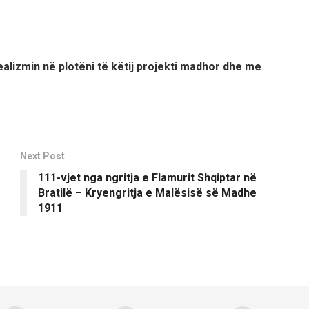
alizmin në plotëni të këtij projekti madhor dhe me
Next Post
111-vjet nga ngritja e Flamurit Shqiptar në
Bratilë – Kryengritja e Malësisë së Madhe
1911