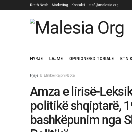
Rreth Nesh
Marketing
Kontakti
stafi@malesia.org
HYRJE
LAJME
OPINIONE/EDITORIALE
ETNI
Hyrje
Etnike/Rajoni/Bota
Amza e lirisë-Leksik
politikë shqiptarë, 
bashkëpunim nga Sh