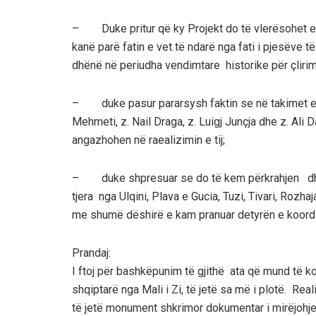
– Duke pritur që ky Projekt do të vlerësohet edhe
kanë parë fatin e vet të ndarë nga fati i pjesëve t
dhënë në periudha vendimtare historike për çliri
– duke pasur pararsysh faktin se në takimet e r
Mehmeti, z. Nail Draga, z. Luigj Junçja dhe z. Ali 
angazhohen në raealizimin e tij;
– duke shpresuar se do të kem përkrahjen dhe
tjera nga Ulqini, Plava e Gucia, Tuzi, Tivari, Roz
me shumë dëshirë e kam pranuar detyrën e koordin
Prandaj:
I ftoj për bashkëpunim të gjithë ata që mund të ko
shqiptarë nga Mali i Zi, të jetë sa më i plotë. Real
të jetë monument shkrimor dokumentar i mirëjohjes