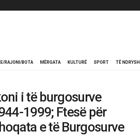
KE/RAJONI/BOTA
MËRGATA
KULTURË
SPORT
TË NDRYS
oni i të burgosurve
1944-1999; Ftesë për
oqata e të Burgosurve