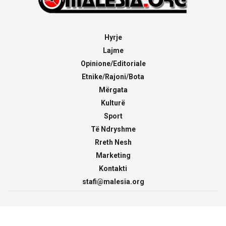
Hyrje
Lajme
Opinione/Editoriale
Etnike/Rajoni/Bota
Mërgata
Kulturë
Sport
Të Ndryshme
Rreth Nesh
Marketing
Kontakti
stafi@malesia.org
© 2000 - 2026
malesia.org