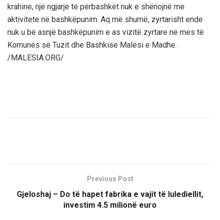
krahine, një ngjarje të përbashkët nuk e shënojnë me
aktivitete në bashkëpunim. Aq më shumë, zyrtarisht ende
nuk u bë asnjë bashkëpunim e as vizitë zyrtare në mes të
Komunës së Tuzit dhe Bashkisë Malësi e Madhe.
/MALESIA.ORG/
Previous Post
Gjeloshaj – Do të hapet fabrika e vajit të lulediellit,
investim 4.5 milionë euro