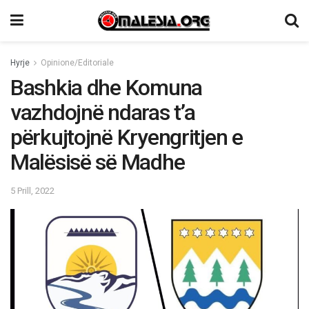
Hyrje
Opinione/Editoriale
Bashkia dhe Komuna
vazhdojnë ndaras t’a
përkujtojnë Kryengritjen e
Malësisë së Madhe
5 Prill, 2022