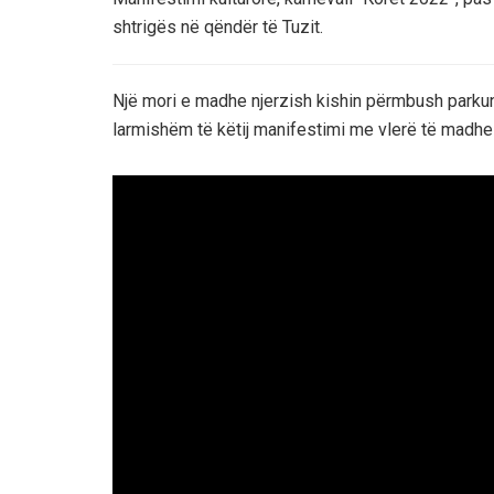
shtrigës në qëndër të Tuzit.
Një mori e madhe njerzish kishin përmbush parkun 
larmishëm të këtij manifestimi me vlerë të madhe 