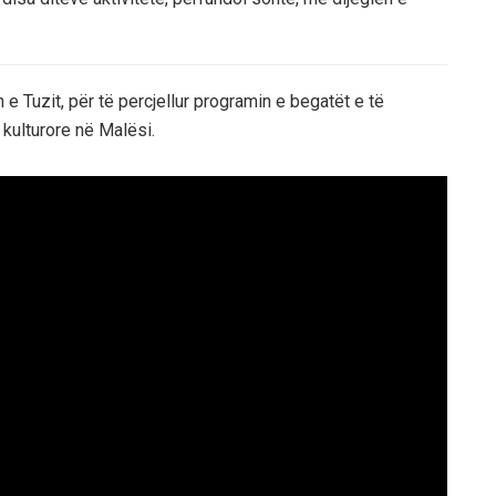
e Tuzit, për të percjellur programin e begatët e të
kulturore në Malësi.