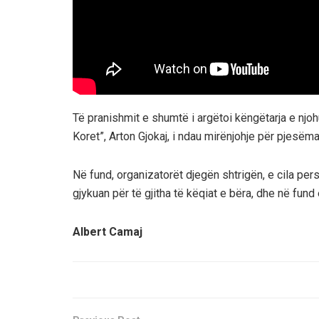
Të pranishmit e shumtë i argëtoi këngëtarja e njohu
Koret”, Arton Gjokaj, i ndau mirënjohje për pjesëm
Në fund, organizatorët djegën shtrigën, e cila pers
gjykuan për të gjitha të këqiat e bëra, dhe në fund
Albert Camaj