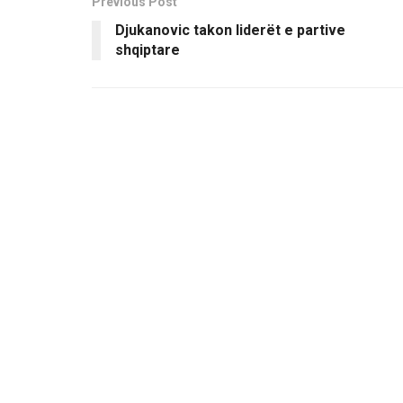
Previous Post
Djukanovic takon liderët e partive
shqiptare