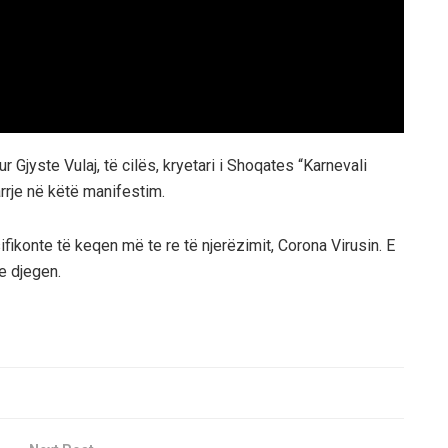
r Gjyste Vulaj, të cilës, kryetari i Shoqates “Karnevali
arrje në këtë manifestim.
ifikonte të keqen më te re të njerëzimit, Corona Virusin. E
 e djegen.