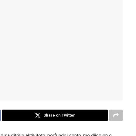
Share on Twitter
 disa ditëve aktivitete, përfundoi sonte, me dijegien e