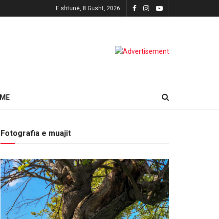
E shtunë, 8 Gusht, 2026
HME
Fotografia e muajit