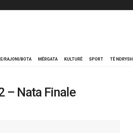
KE/RAJONI/BOTA
MËRGATA
KULTURË
SPORT
TË NDRYS
2 – Nata Finale