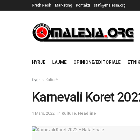
Rreth Nesh
Marketing
Kontakti
stafi@malesia.org
HYRJE
LAJME
OPINIONE/EDITORIALE
ETNI
Hyrje
Kulturë
Karnevali Koret 202
1 Mars, 2022
in
Kulturë
,
Headline