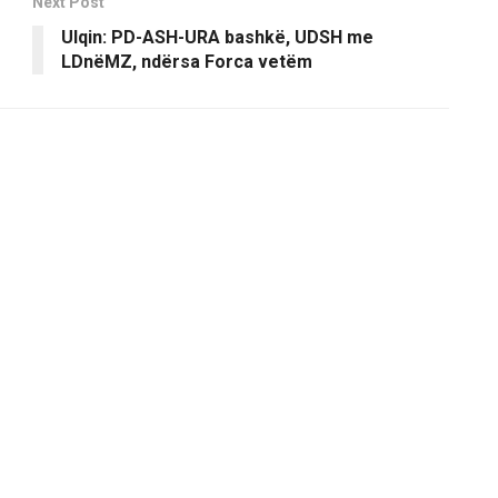
Next Post
Ulqin: PD-ASH-URA bashkë, UDSH me
LDnëMZ, ndërsa Forca vetëm