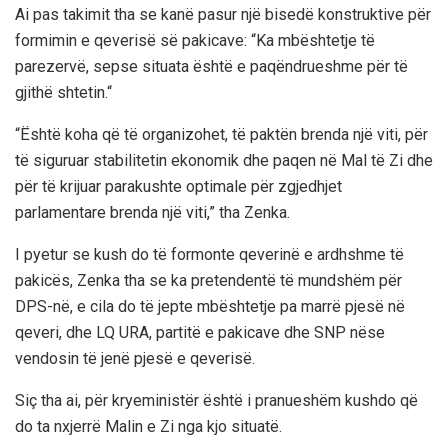
Ai pas takimit tha se kanë pasur një bisedë konstruktive për
formimin e qeverisë së pakicave: “Ka mbështetje të
parezervë, sepse situata është e paqëndrueshme për të
gjithë shtetin.“
“Është koha që të organizohet, të paktën brenda një viti, për
të siguruar stabilitetin ekonomik dhe paqen në Mal të Zi dhe
për të krijuar parakushte optimale për zgjedhjet
parlamentare brenda një viti,” tha Zenka.
I pyetur se kush do të formonte qeverinë e ardhshme të
pakicës, Zenka tha se ka pretendentë të mundshëm për
DPS-në, e cila do të jepte mbështetje pa marrë pjesë në
qeveri, dhe LQ URA, partitë e pakicave dhe SNP nëse
vendosin të jenë pjesë e qeverisë.
Siç tha ai, për kryeministër është i pranueshëm kushdo që
do ta nxjerrë Malin e Zi nga kjo situatë.