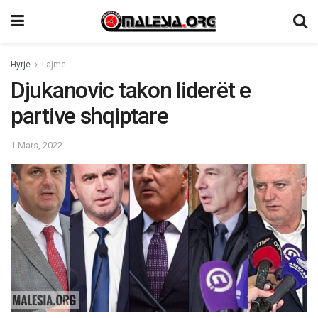
Hyrje
Lajme
Djukanovic takon liderët e
partive shqiptare
1 Mars, 2022