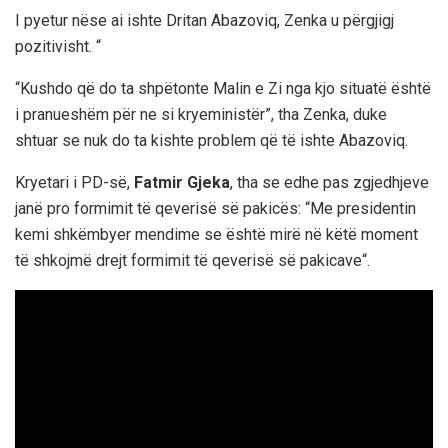
I pyetur nëse ai ishte Dritan Abazoviq, Zenka u përgjigj
pozitivisht. “
“Kushdo që do ta shpëtonte Malin e Zi nga kjo situatë është
i pranueshëm për ne si kryeministër”, tha Zenka, duke
shtuar se nuk do ta kishte problem që të ishte Abazoviq.
Kryetari i PD-së,
Fatmir Gjeka
, tha se edhe pas zgjedhjeve
janë pro formimit të qeverisë së pakicës: “Me presidentin
kemi shkëmbyer mendime se është mirë në këtë moment
të shkojmë drejt formimit të qeverisë së pakicave“.