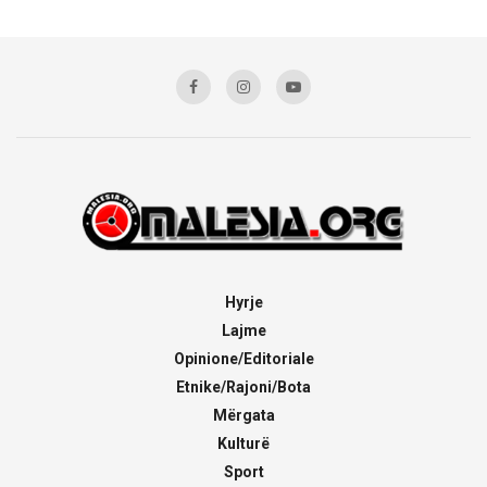
Hyrje
Lajme
Opinione/Editoriale
Etnike/Rajoni/Bota
Mërgata
Kulturë
Sport