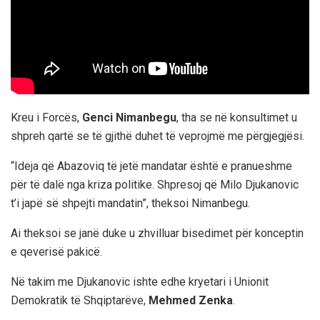
Kreu i Forcës,
Genci Nimanbegu
, tha se në konsultimet u
shpreh qartë se të gjithë duhet të veprojmë me përgjegjësi.
“Ideja që Abazoviq të jetë mandatar është e pranueshme
për të dalë nga kriza politike. Shpresoj që Milo Djukanovic
t’i japë së shpejti mandatin”, theksoi Nimanbegu.
Ai theksoi se janë duke u zhvilluar bisedimet për konceptin
e qeverisë pakicë.
Në takim me Djukanovic ishte edhe kryetari i Unionit
Demokratik të Shqiptarëve,
Mehmed Zenka
.