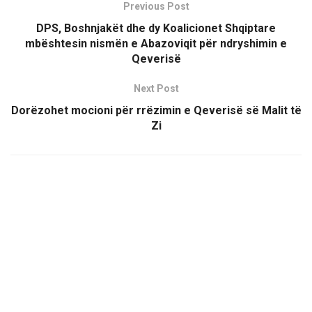
Previous Post
DPS, Boshnjakët dhe dy Koalicionet Shqiptare
mbështesin nismën e Abazoviqit për ndryshimin e
Qeverisë
Next Post
Dorëzohet mocioni për rrëzimin e Qeverisë së Malit të
Zi