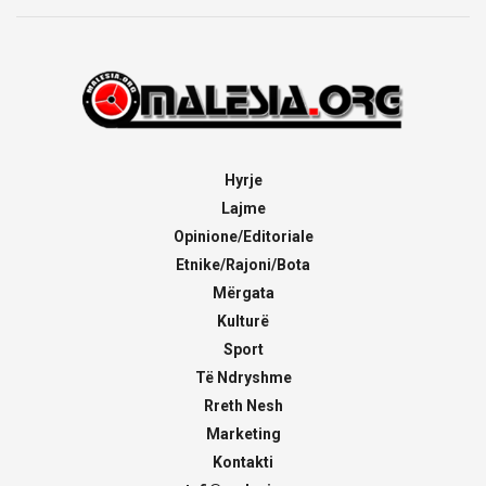
Hyrje
Lajme
Opinione/Editoriale
Etnike/Rajoni/Bota
Mërgata
Kulturë
Sport
Të Ndryshme
Rreth Nesh
Marketing
Kontakti