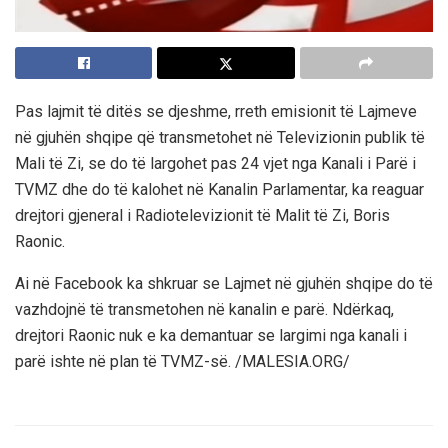
Pas lajmit të ditës se djeshme, rreth emisionit të Lajmeve
në gjuhën shqipe që transmetohet në Televizionin publik të
Mali të Zi, se do të largohet pas 24 vjet nga Kanali i Parë i
TVMZ dhe do të kalohet në Kanalin Parlamentar, ka reaguar
drejtori gjeneral i Radiotelevizionit të Malit të Zi, Boris
Raonic.
Ai në Facebook ka shkruar se Lajmet në gjuhën shqipe do të
vazhdojnë të transmetohen në kanalin e parë. Ndërkaq,
drejtori Raonic nuk e ka demantuar se largimi nga kanali i
parë ishte në plan të TVMZ-së. /MALESIA.ORG/