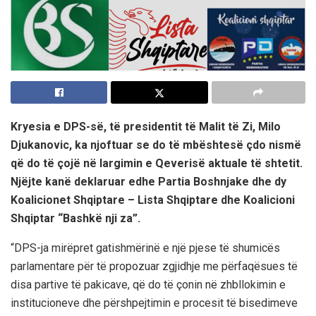
Kryesia e DPS-së, të presidentit të Malit të Zi, Milo
Djukanovic, ka njoftuar se do të mbështesë çdo nismë
që do të çojë në largimin e Qeverisë aktuale të shtetit.
Njëjte kanë deklaruar edhe Partia Boshnjake dhe dy
Koalicionet Shqiptare – Lista Shqiptare dhe Koalicioni
Shqiptar “Bashkë nji za”.
“DPS-ja mirëpret gatishmërinë e një pjese të shumicës
parlamentare për të propozuar zgjidhje me përfaqësues të
disa partive të pakicave, që do të çonin në zhbllokimin e
institucioneve dhe përshpejtimin e procesit të bisedimeve