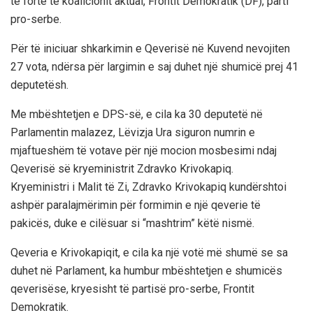
të fortë të koalicionit aktual, Frontit Demokratik (DF), parti
pro-serbe.
Për të iniciuar shkarkimin e Qeverisë në Kuvend nevojiten
27 vota, ndërsa për largimin e saj duhet një shumicë prej 41
deputetësh.
Me mbështetjen e DPS-së, e cila ka 30 deputetë në
Parlamentin malazez, Lëvizja Ura siguron numrin e
mjaftueshëm të votave për një mocion mosbesimi ndaj
Qeverisë së kryeministrit Zdravko Krivokapiq.
Kryeministri i Malit të Zi, Zdravko Krivokapiq kundërshtoi
ashpër paralajmërimin për formimin e një qeverie të
pakicës, duke e cilësuar si “mashtrim” këtë nismë.
Qeveria e Krivokapiqit, e cila ka një votë më shumë se sa
duhet në Parlament, ka humbur mbështetjen e shumicës
qeverisëse, kryesisht të partisë pro-serbe, Frontit
Demokratik.