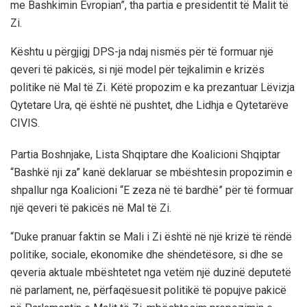
me Bashkimin Evropian”, tha partia e presidentit të Malit të
Zi.
Kështu u përgjigj DPS-ja ndaj nismës për të formuar një
qeveri të pakicës, si një model për tejkalimin e krizës
politike në Mal të Zi. Këtë propozim e ka prezantuar Lëvizja
Qytetare Ura, që është në pushtet, dhe Lidhja e Qytetarëve
CIVIS.
Partia Boshnjake, Lista Shqiptare dhe Koalicioni Shqiptar
“Bashkë nji za” kanë deklaruar se mbështesin propozimin e
shpallur nga Koalicioni “E zeza në të bardhë” për të formuar
një qeveri të pakicës në Mal të Zi.
“Duke pranuar faktin se Mali i Zi është në një krizë të rëndë
politike, sociale, ekonomike dhe shëndetësore, si dhe se
qeveria aktuale mbështetet nga vetëm një duzinë deputetë
në parlament, ne, përfaqësuesit politikë të popujve pakicë