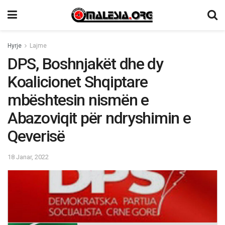
Hyrje
Lajme
DPS, Boshnjakët dhe dy
Koalicionet Shqiptare
mbështesin nismën e
Abazoviqit për ndryshimin e
Qeverisë
18 Janar, 2022