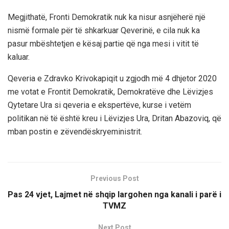
Megjithatë, Fronti Demokratik nuk ka nisur asnjëherë një
nismë formale për të shkarkuar Qeverinë, e cila nuk ka
pasur mbështetjen e kësaj partie që nga mesi i vitit të
kaluar.
Qeveria e Zdravko Krivokapiqit u zgjodh më 4 dhjetor 2020
me votat e Frontit Demokratik, Demokratëve dhe Lëvizjes
Qytetare Ura si qeveria e ekspertëve, kurse i vetëm
politikan në të është kreu i Lëvizjes Ura, Dritan Abazoviq, që
mban postin e zëvendëskryeministrit.
Previous Post
Pas 24 vjet, Lajmet në shqip largohen nga kanali i parë i
TVMZ
Next Post