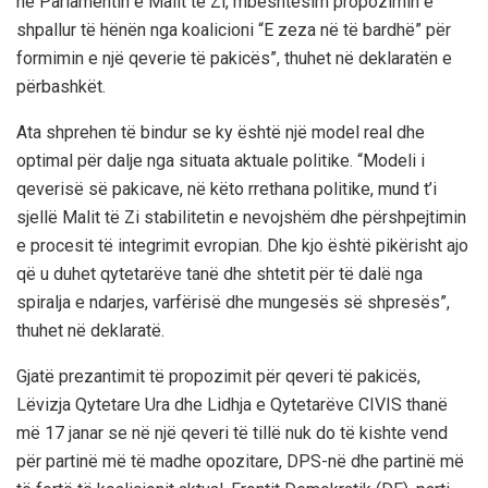
në Parlamentin e Malit të Zi, mbështesim propozimin e
shpallur të hënën nga koalicioni “E zeza në të bardhë” për
formimin e një qeverie të pakicës”, thuhet në deklaratën e
përbashkët.
Ata shprehen të bindur se ky është një model real dhe
optimal për dalje nga situata aktuale politike. “Modeli i
qeverisë së pakicave, në këto rrethana politike, mund t’i
sjellë Malit të Zi stabilitetin e nevojshëm dhe përshpejtimin
e procesit të integrimit evropian. Dhe kjo është pikërisht ajo
që u duhet qytetarëve tanë dhe shtetit për të dalë nga
spiralja e ndarjes, varfërisë dhe mungesës së shpresës”,
thuhet në deklaratë.
Gjatë prezantimit të propozimit për qeveri të pakicës,
Lëvizja Qytetare Ura dhe Lidhja e Qytetarëve CIVIS thanë
më 17 janar se në një qeveri të tillë nuk do të kishte vend
për partinë më të madhe opozitare, DPS-në dhe partinë më