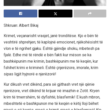
Shkruan: Albert Bikaj
Krimet, veçanarisht vrasjet, janë tronditëse. Kjo e bën të
veshtirë shprehjen; të kaplojnë emocionet, njëkohësisht të
vlon e të ngrihet gjaku. Është gjëndje shoku, mbetesh pa
fjalë. Edhe më të rëndë e bën fakti kur mëson se ka
bashkëpunim me krimin, bashkëpunim me të keqën, kur
fshihet krimi e krimineli. Është çnjerëzore, imorale, krim
sipas ligjit hyjnorë e njerëzorë!
Kur dikush vret dikënd, para së gjithash vret një qënie
njerëzore, vret dikënd të krijuar në imazhin e Zotit. Kryen
krim të tmerrshëm, të dyfishtë; blasfemik! E kush mbron,
mbeshtetë e bashkpunon me të keqën e këtij lloji bëhet
pjesë e së keqës, pjesë e krimit, pjesë e blasfemisë! Kjo