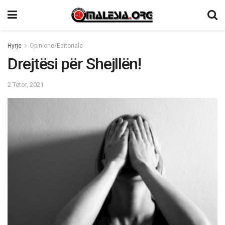
Hyrje
Opinione/Editoriale
Drejtësi për Shejllën!
2 Tetor, 2021