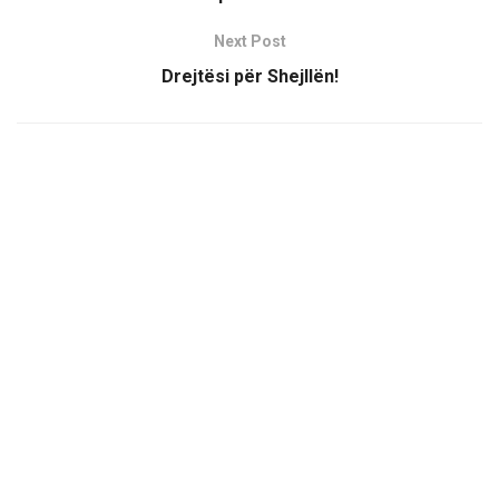
Next Post
Drejtësi për Shejllën!