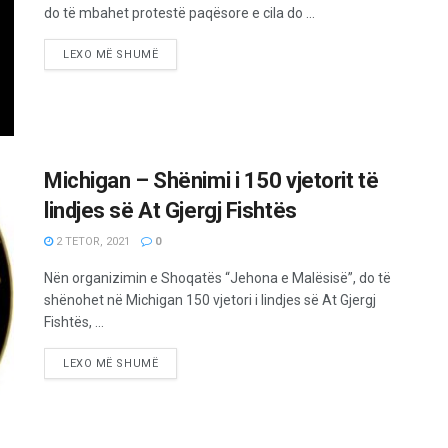
do të mbahet protestë paqësore e cila do ...
LEXO MË SHUMË
Michigan – Shënimi i 150 vjetorit të
lindjes së At Gjergj Fishtës
2 TETOR, 2021
0
Nën organizimin e Shoqatës “Jehona e Malësisë”, do të
shënohet në Michigan 150 vjetori i lindjes së At Gjergj
Fishtës, ...
LEXO MË SHUMË