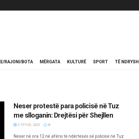
KE/RAJONI/BOTA
MËRGATA
KULTURË
SPORT
TË NDRYS
Neser protestë para policisë në Tuz
me slloganin: Drejtësi për Shejllen
2 TETOR, 2021
0
Neser në ora 12 në afërsi të ndërtesës së policisë në Tuz