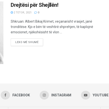
Drejtësi për Shejllën!
2 TETOR, 2021
0
Shkruan: Albert Bikaj Krimet, veçanarisht vrasjet, janë
tronditëse. Kjo e bën të veshtirë shprehjen; të kaplojnë
emocionet, njëkohësisht të vlon ...
LEXO MË SHUMË
FACEBOOK
INSTAGRAM
YOUTUBE