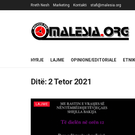
Rreth Nesh
Marketing
Kontakti
stafi@malesia.org
HYRJE
LAJME
OPINIONE/EDITORIALE
ETNI
Ditë:
2 Tetor 2021
LAJME