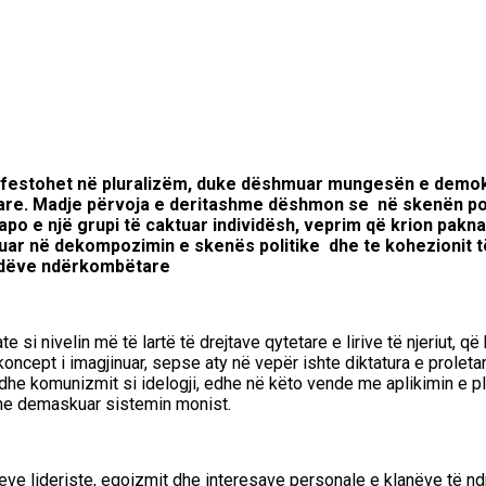
anifestohet në pluralizëm, duke dëshmuar mungesën e dem
are
. Madje p
ërvoja e deritashme dëshmon se
në skenën pol
 apo e
një grupi të caktuar individësh,
veprim që
krion
pakna
uar
në dekompozimin e skenës politike dhe te kohezionit të
rdëve ndërkombëtare
e si nivelin më të lartë të drejtave qytetare e lirive të njeriut, që 
e koncept
i
imagjinuar, sepse aty në vepër ishte diktatura e proleta
dhe komunizmit si idelogji, edhe në këto vende me aplikimin e plu
dhe demaskuar sistemin monist.
eve lideriste, egoiz
mit dhe interesave personale e
klanëve të nd