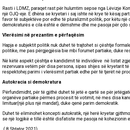
Rasti i LDMZ, paraqet rast për hulumtim sepse nga
Lëvizje Ko
një OJQ
-eje
.
E dhëna se kryetari i saj ishte në krye të kësaj pa
favor të subjektëve por edhe të pluralizmit politik, por këtu një d
demokraturës e cila është e dëmshme dhe me pasoja për çdo sub
Vlerësimi në prezantim e përfaqësim
Hapja e subjektit politik nuk duhet të trajtohet si çështje forma
politike, me pas përgjegjësia bie mbi forumet partiake,
duke re
Në këtë aspekt çështja e kandidimit të individëve në listat zgj
rezervuara vetëm për disa persona, sipas shijes së kryetarit t
respektohej parimi i vlerësimit partiak edhe për të tjerët në pr
Autokracia si demokratura
P
ërfundimidht, p
ër të gjithë duhet të jetë e qartë se
për jetëgja
organëve partiake përmes procesit të votimit, në mes disa kand
limituar(një plus një mandat),
duke qenë
parim demokratik.
Duhet të eliminohet koncepti autokratik, një herë kryetar gjith
se n
jë logj
ikë e tillë është
disfatiste me pasoja
në kohezionin e 
(
8
Shtator 2021)