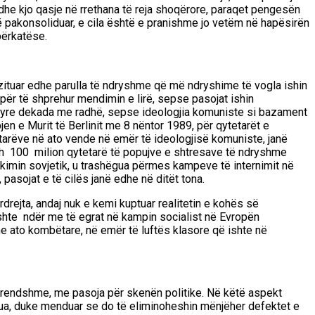
dhe kjo qasje në rrethana të reja shoqërore, paraqet pengesën
 pakonsoliduar, e cila është
e pranishme jo vetëm në hapësirën
përkatëse.
zituar edhe parulla të ndryshme që më ndryshime të vogla ishin
t, për të shprehur mendimin e lirë, sepse pasojat
ishin
it e tyre dekada me radhë, sepse ideologjia komuniste si bazament
en e Murit të Berlinit me 8 nëntor 1989,
për qytetarët e
tetarëve në ato vende në emër të ideologjisë komuniste, janë
th
100
milion qytetarë të popujve
e shtresave të ndryshme
kimin sovjetik, u trashëgua përmes kampeve të internimit në
asojat e të cilës janë edhe në ditët tona.
drejta, andaj nuk e kemi kuptuar realitetin e kohës së
shte ndër me të egrat në kampin socialist në Evropën
e ato kombëtare, në emër të luftës klasore që ishte në
rendshme, me pasoja për skenën politike. Në këtë aspekt
tua, duke menduar se do të eliminoheshin mënjëher def
e
ktet e