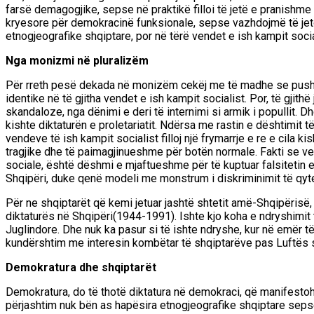
farsë demago
gjike,
sepse në praktikë filloi të jetë
e pranishme 
kryesore për demokracinë funksionale, sepse vazhdojmë të jeto
etnogjeografike shqiptare, por në tërë v
endet e
ish kampit socia
Nga monizmi në pluralizëm
Për rreth pesë dekada
në monizëm cekëj me të madhe se pushtet
identike në të gjitha vendet e ish kampit socialist. Por, të gjit
skandaloze, nga dënimi e deri të internimi si armik i popullit. 
kishte diktaturën e proletariatit. Ndërsa me rastin e dështimit t
vendeve të ish kampit socialist filloj një frymarrje e re e cila
tragjike dhe të paimagjinueshme për botën normale. Fakti se v
sociale, është dëshmi
e mjaftueshme për të kuptuar f
a
l
sitetin e
Shqipëri, duke qenë modeli me monstrum i diskriminimit të qytet
Për ne shqiptarët që kemi jetuar jashtë shtetit amë-Shqipërisë,
diktaturës në Shqipëri(1944-1991). Ishte kjo koha e ndryshimit
Juglindore. Dhe nuk ka pasur si të ishte ndryshe, kur në emër t
kundërshtim me interesin kombëtar të shqiptarëve pas Luftës 
Demokratura dhe shqiptarët
Demokratura, do të thotë diktatura në demokraci, që manifest
përjashtim nuk bën as hapësira etnogjeografike shqiptare seps