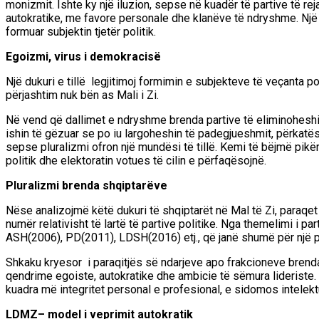
monizmit. Ishte ky një iluzion, sepse në kuadër të partive të re
autokratike, me favore personale dhe klanëve të ndryshme. Një q
formuar subjektin tjetër politik.
Egoizmi, virus i demokracisë
Një dukuri e tillë legjitimoj
formimin e subjekteve të veçanta p
përjashtim nuk bën as Mali i Zi.
Në vend që dallimet e ndryshme brenda partive të eliminoheshin
ishin të gëzuar se po iu largoheshin të padegjueshmit,
përkatës
sepse pluralizmi o
fro
n një mundësi të tillë.
Kemi të bëjmë pikëri
politik
dhe elektoratin votues
të cilin e përfaqësojnë.
Pluralizmi brenda shqiptarëve
Nëse analizojmë këtë dukuri të shqiptarët në Mal të Zi, paraqe
numër relativisht të lartë të partive politike.
Nga themelimi i par
ASH(2006), PD(2011),
LDSH(2016) etj., që janë shumë për një p
Shkaku kryesor
i paraqitjës së
ndarjeve apo frakcioneve bren
qendrime
egoiste,
autokratike
dhe ambic
ie
të sëmura lideriste.
kuadra më
integritet personal e profesional, e sid
o
mos intelekt
LDMZ
–
model i veprimit autokratik