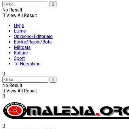
No Result
View All Result
Hyrje
Lajme
Opinione/Editoriale
Etnike/Rajoni/Bota
Mërgata
Kulturë
Sport
Të Ndryshme
No Result
View All Result