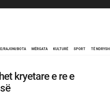
KE/RAJONI/BOTA
MËRGATA
KULTURË
SPORT
TË NDRYS
het kryetare e re e
isë