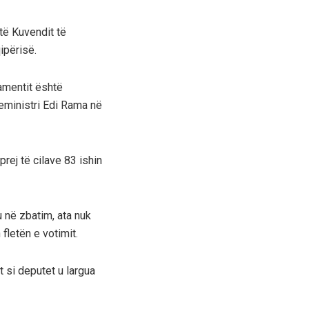
të Kuvendit të
ipërisë.
amentit është
yeministri Edi Rama në
rej të cilave 83 ishin
 në zbatim, ata nuk
fletën e votimit.
t si deputet u largua