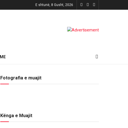
E shtunë, 8 Gusht, 2026
HME
Fotografia e muajit
Kënga e Muajit