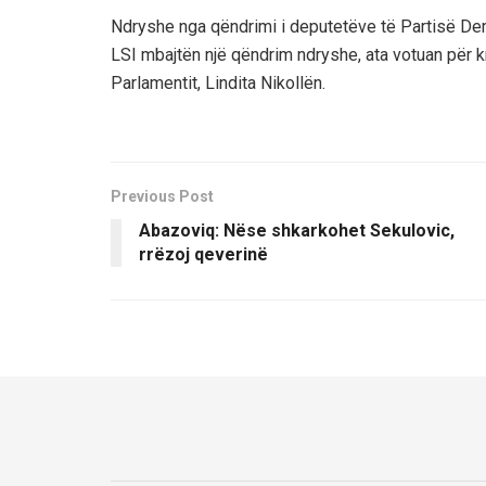
Ndryshe nga qëndrimi i deputetëve të Partisë De
LSI mbajtën një qëndrim ndryshe, ata votuan për k
Parlamentit, Lindita Nikollën.
Previous Post
Abazoviq: Nëse shkarkohet Sekulovic,
rrëzoj qeverinë