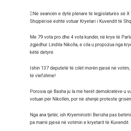
Në seancën e dytë plenare të legjislaturës së X 
Shqipërisë është votuar Kryetari i Kuvendit të Shq
Me 79 vota pro dhe 4 vota kundër, në krye të Parl
zgjedhur Lindita Nikolla, e cila u propozua nga kr
këtë detyrë.
Ishin 137 deputetë të cilët morën pjesë në votim, p
të vlefshme!
Porosia që Basha ju la më herët demokratëve u vu
votuan për Nikollën, por në shenjë proteste grisën 
Nga ana tjetër, ish Kryeministri Berisha pas betimi
pa marrë pjesë në votimin e kryetarit të Kuvendit.