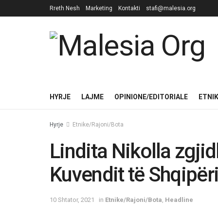
Rreth Nesh
Marketing
Kontakti
stafi@malesia.org
HYRJE
LAJME
OPINIONE/EDITORIALE
ETNI
Hyrje
Etnike/Rajoni/Bota
Lindita Nikolla zgjid
Kuvendit të Shqipër
10 Shtator, 2021
in
Etnike/Rajoni/Bota
,
Headline