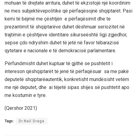
mohuan
të
drejtat
e
arritura
,
duhet
të
ekzistojë
një
koordinim
ne
mes
subjektëve
politike
që
përfaqësojnë
shqiptarët
.
Pasi
kemi
të
bëjmë
me
çështjën
e
përfaqësimit
dhe
te
prezantimit
të
shqiptarëve
duhet
dëshmuar
seriozitet
në
trajtimin
e
çështjeve
identitare
sikurse
është
ligji
zgjedhor
,
sepse
çdo
ndryshim
duhet
të
jetë
në
favor
të
barazisë
qytetare
e
nacionale
e
të
demokracisë
parlamentare
.
Përfundimisht
duhet
kuptuar
të
gjithë
se
pushtetit
i
intereson
që
shqiptarët
të
jenë
të
përfaqësuar
sa
me
pakë
deputet
ë
shqiptarë
autentik
,
konkretisht
mundësisht
vetëm
me
një
deputet
,
dhe
ai
të
jetë
sipas
shijes
së
pushtetit
apo
me
kostumin
e
tyre
.
(
Qershor
2021
)
Tags:
Dr.Nail Draga