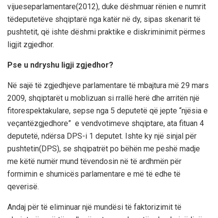
vijuese
parlamentare
(2012)
, duke
dëshmuar
rënien
e
numrit
të
deputetëve
shqiptarë
nga
katër
në
dy
,
sipas
skenarit
të
pushtetit
,
që
ishte
dëshmi
praktike
e
diskriminimit
përmes
ligjit
zgjedhor
.
Pse
u
ndryshu
ligji
zgjedhor
?
Në
sajë
të
zgjedhjeve
pa
rlamentare
të
mbajtura
më
29 mars
2009,
shqiptarët
u
moblizuan
si
rrallë
herë
dhe
arritën
një
fitore
spektakulare
,
sepse
nga
5
deputetë
që
jepte
“
njësia
e
veçantë
zgjedhore
” e
vendvotimeve
shqip
tare
,
ata
fituan
4
deputetë
,
ndërsa
DPS-i 1
deputet
.
Ishte
ky
një
sinjal
për
pushtetin
(
DPS), se
shqipatrët
po
bëhën
me
peshë
madje
me
këtë
numër
mund
të
vendosin
në
të
ardhmën
për
formimin
e
shumicës
parlamentare
e
më
të
edhe
të
qeverisë
.
Andaj
për
të
eliminuar
një
mundësi
të
faktorizimit
të