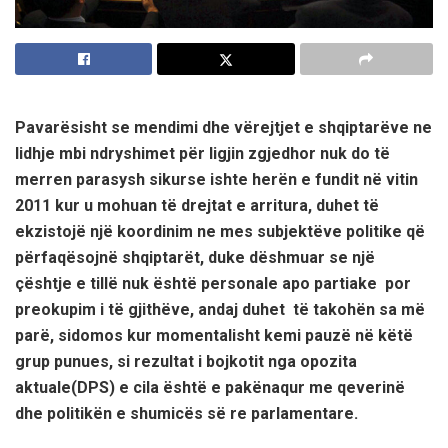
Pavarësisht se mendimi dhe vërejtjet e shqiptarëve ne
lidhje mbi ndryshimet
për
ligjin zgjedhor nuk do të
merren parasysh
sikurse ishte herën e fundit në vitin
2011
kur u mohuan të drejtat e arritura, duhet të
ekzistojë një koordinim ne mes subjektëve politike që
përfaqësojnë shqiptarët, duke dëshmuar se një
çështje e tillë nuk është personale apo partiake por
preokupim i të gjithëve, andaj duhet të takohën sa më
parë,
sidomos kur momentalisht kemi pauzë në këtë
grup punues, si rezultat i bojkotit nga opozita
aktuale(DPS)
e cila është e pakënaqur me qeverinë
dhe politikën e shumicës së re parlamentare
.