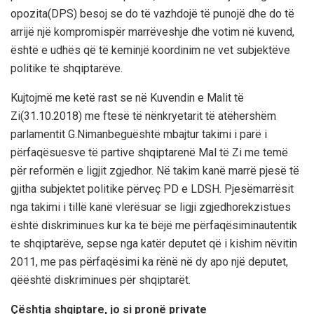
opozita
(DPS)
besoj
se
do
të
vazhdojë
të
punojë
dhe
do
të
arrijë
një
kompromis
për
marrëveshje
dhe
votim
në
kuvend
,
është
e
udhës
që
të
kemi
një
koordinim
ne vet
subjektëve
politike
të
shqiptarëve
.
Kujtojmë
me
ketë
rast
se
në
Kuvendin
e
Malit
të
Zi
(
31.10.2018) me
ftesë
të
nënkryetarit
të
atëhershëm
parlamentit
G.Nimanbegu
është
mbajtur
takimi
i
parë
i
përfaqësuesve
të
partive
shqiptare
në
Mal
të
Zi
me
temë
për
reformën
e
ligjit
zgjedhor
.
Në
takim
kanë
marrë
pjesë
të
gjitha
subjektet
politike
përveç
PD e LDSH.
Pjesëmarrësit
nga
takimi
i
tillë
kanë
vlerësuar
se
ligji
zgjedhor
ekzistues
është
diskriminues
kur
ka
të
bëjë
me
përfaqësimin
autentik
te
shqiptarëve
,
sepse
nga
katër
deputet
që
i
kishim
në
vitin
2011, me pas
përfaqësimi
ka
rënë
në
dy
apo
një
deputet
,
që
është
diskriminues
për
shqiptarët
.
Çështja
shqiptare
,
jo
si
pronë
private