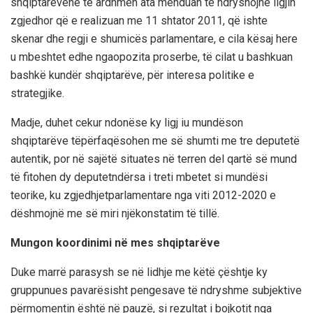
shqiptarëve
në
të
ardhmën
ata
menduan
të
ndryshojnë
ligjin
zgjedhor
që
e
realizuan
me 11
shtator
2011,
që
ishte
skenar
dhe
regji
e
shumicës
parlamentare
, e
cila
kësaj
here
u
mbeshtet
edhe
nga
opozita
proserbe
,
të
cilat
u
bashkuan
bashkë
kundër
shqiptarëve
,
për
interesa
politike
e
strategjike
.
Madje
,
d
uhet
cekur
ndonëse
ky
ligj
iu
mundëson
shqiptarëve
të
përfaqësohen
me
së
shumti
me
tre
deputetë
autentik
,
por
në
sajë
të
situates
në
terren
del
qartë
së
m
und
të
fitohen
dy
deputet
ndërsa
i
tr
eti
mbetet
si
mundësi
teorike
,
ku
z
gjedhjet
parlamentare
nga
viti
2012-2020 e
dëshmojnë
me
së
miri
një
konstatim
të
tillë
.
Mungon
koordinimi
në
mes
shqiptarëve
Duke
marrë
parasysh
se
në
lidhje
me
këtë
çështje
ky
grup
punues
pavarësisht
pengesa
ve
të
ndryshme
subjektive
për
momentin
është
në
pauzë
,
si
rezultat
i
bojkotit
nga