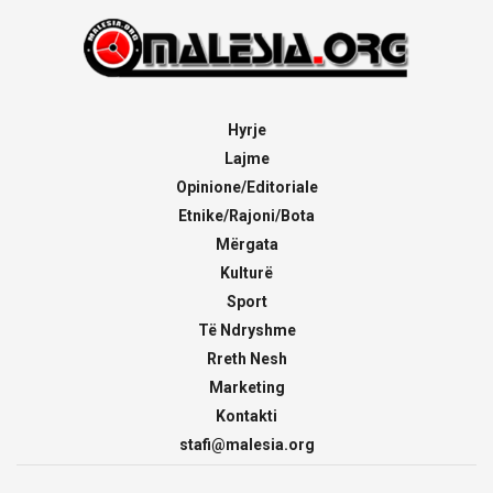
Hyrje
Lajme
Opinione/Editoriale
Etnike/Rajoni/Bota
Mërgata
Kulturë
Sport
Të Ndryshme
Rreth Nesh
Marketing
Kontakti
stafi@malesia.org