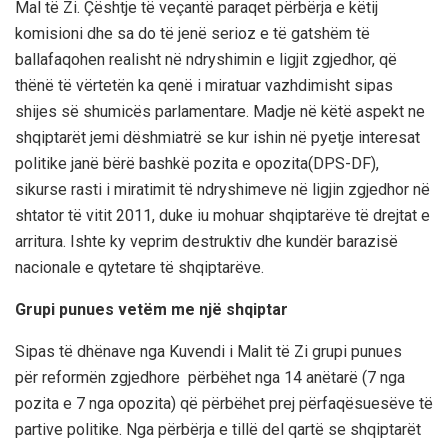
Mal të Zi. Çështje të veçantë paraqet përbërja e këtij
komisi
oni dhe sa do të jenë serioz
e të gatshëm të
ballafaqohen realisht në ndryshimin e ligjit zgjedhor, që
thënë të vërtetën ka qenë
i miratuar vazhdimis
ht sipas
shijes së shumicës parl
a
mentare. Madje në këtë aspekt ne
shqiptarët jemi dëshmiatrë se kur ishin në pyetje interesat
politike janë bërë bashkë pozita e opozita(DPS-DF),
sikurse rasti i miratimit të ndryshimeve në ligjin zgjedhor në
shtator të vitit 2011, duke iu mohuar shqiptarëve të drejtat e
arritura. Ishte ky veprim destruktiv dhe kundër barazisë
nacionale e qyte
tare të shqiptarëve.
Grupi
punues
vetëm
me
një
shqiptar
Sipas
të
dhënave
nga
Kuvendi
i
Malit
të
Zi
grupi
punues
për
reformën
zgjedhore
përbëhet
nga
14
anëtarë
(7
nga
pozita
e 7
ng
a
opozita
)
që
përbëhet
prej
përfaqësuesëve
të
partive
politike
.
Nga
përbërja
e
tillë
del
qartë
se
shqiptarët