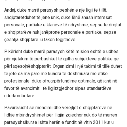
Andaj
, duke
marrë
parasysh
peshën
e
një
ligji
të
tillë
,
shqiptarët
duhet
të
jenë
unik
, duke
lënë
anash
interesat
personale
,
partiake
e
klaneve
të
ndryshme
,
sepse
të
drejtat
e
shqiptarëve
nuk
janë
pr
onë
personale
e
partiake
,
sepse
çështja
shqiptare
iu
takon
të
gjithëve
.
Pikërisht
duke
marrë
parasysh
këtë
mi
sion
është
e
udhës
për
një
takim
të
përbashkët
të
gjitha
subjektëve
politike
që
përfaqësojnë
shqiptarët
.
Organizimi
i
një
takimi
të
tillë
duhet
të
jetë
sa
ma
parë
me
kuadra
të
dëshmuara
me
etikë
profesionale
du
ke
ofruar
përfundime
optimale
,
që
janë
në
favor
të
avancimit
të
ligjit
zgjedhor
sipas
standardëve
ndërkombëtare
.
Pavarësisht
se
mendimi
dhe
vërejtjet
e
shqiptarëve
ne
lidhje
mbi
ndryshimet
për
ligjin
zgjedhor
nuk
do
të
merren
parasysh
sikurse
ishte
herën
e
fundit
në
vitin
2011
kur
u