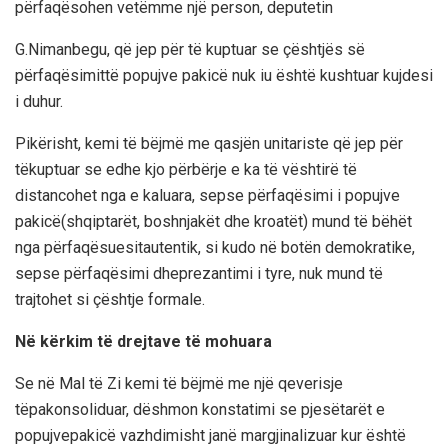
përfaqësohen
vetëm
me
një
person,
deputetin
G.Nimanbegu
,
që
jep
për
të
kuptuar
se
çështjës
së
përfaqësimit
të
popujve
pakicë
nuk
iu
është
kushtuar
kujdesi
i
duhur
.
Pikërisht
,
kemi
të
bëjmë
me
qasjën
unitariste
që
jep
për
të
kuptuar
se
edhe
kjo
përbërje
e
ka
të
vështirë
të
distancohet
ng
a
e
kaluara
,
sepse
përfaqësimi
i
popujve
pakicë
(
shqiptarët
,
boshnjakët
dhe
kroatët
)
mund
të
bëhët
nga
përfaqësuesit
autentik
,
si
kudo
në
botën
demokratike
,
sepse
përfaqësimi
dhe
prezantimi
i
tyre
,
nuk
mund
të
trajtohet
si
çështje
formale
.
Në
kërkim
të
drejtave
të
mohuara
Se
në
Mal
të
Zi
kemi
të
bëjmë
me
një
qeverisje
të
pakonsoliduar
,
dëshmon
konstatimi
se
pjesëtarët
e
popujve
pakicë
vazhdimisht
janë
margjinalizuar
kur
është