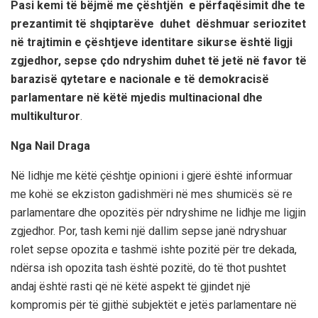
Pasi k
emi të bëjmë me çështjën e përfaqësimit dhe te
prezantimit të shqiptarëve duhet dëshmuar seriozitet
në trajtimin e çështjeve identitare sikurse është ligji
zgjedhor,
sepse
çdo ndryshim duhet të jetë në favor të
barazisë qytetare e nacionale e të demokraci
së
parlamentare
në këtë mjedis
multinacional dhe
multikulturor
.
Nga Nail Draga
Në lidhje me këtë çështje opinioni i gjerë është informuar
me kohë se ekziston gadishmëri në mes shumicës së re
parlamentare dhe opozitës për ndryshime ne lidhje me ligjin
zgjedhor. Por, tash kemi një dallim sepse janë ndryshuar
rolet sepse opozita e tashmë ishte pozitë për tre dekada,
ndërsa ish opozita tash është pozitë, do të thot pushtet
andaj është rasti që në këtë aspekt të gjindet një
kompromis për të gjithë subjektët
e jetës parlamentare në