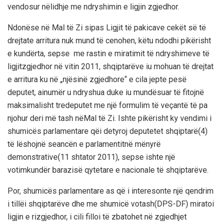
vendosur
në
lidhje
me
ndryshimin
e
ligjin
zgjedho
r
.
Ndonëse
në
Mal
të
Zi
sipas
Ligjit
të
pakicave
cekët
së
të
drejtat
e
arritura
nuk
mund
të
cenohen
,
këtu
ndodhi
pikërisht
e
kundërta
,
sepse
me
rastin
e
miratimit
të
ndryshimeve
të
ligjit
zgjedho
r
në
vitin
2011,
shqiptarëve
iu
mohuan
të
drejtat
e
arritura
ku
në
„
njësinë
zgjedhore
“ e
cila
jepte
pesë
deputet
,
ai
numër
u
ndryshua
duke
iu
mundësuar
të
fitojnë
maksimalisht
tre
deputet
me
një
formulim
të
veçantë
të
pa
njohur
deri
më
tash
në
Mal
të
Zi
.
Ishte
pikërisht
ky
vendimi
i
shumicës
parlamentare
që
i
detyroj
deputetet
shqiptarë
(
4)
të
lëshojnë
seancën
e
parlamentit
në
mënyrë
demonstrative
(11
shtator
2011)
,
sepse
ishte
një
votim
kundër
barazisë
qytetare
e
nacionale
të
shqiptarëve
.
Por
,
shumicës
parlamentare
as
që
i
interesonte
një
qendrim
i
tillë
i
shqiptarëve
dhe
me
shumicë
votash
(DPS-DF)
miratoi
ligjin
e
ri
zgjedhor
, i
cili
filloi
të
zbatohet
në
zgjedhjet