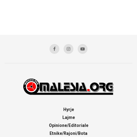
Hyrje
Lajme
Opinione/Editoriale
Etnike/Rajoni/Bota