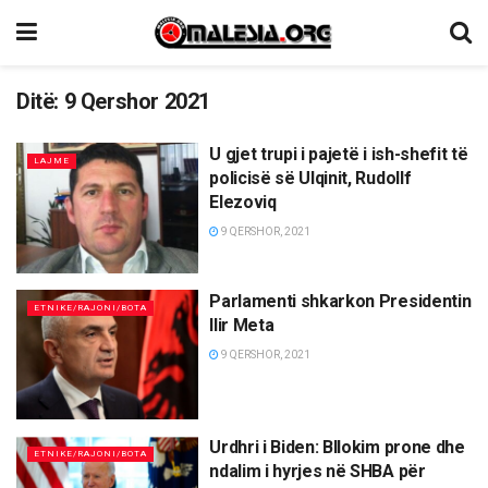
Ditë:
9 Qershor 2021
U gjet trupi i pajetë i ish-shefit të
LAJME
policisë së Ulqinit, Rudollf
Elezoviq
9 QERSHOR, 2021
Parlamenti shkarkon Presidentin
ETNIKE/RAJONI/BOTA
Ilir Meta
9 QERSHOR, 2021
Urdhri i Biden: Bllokim prone dhe
ETNIKE/RAJONI/BOTA
ndalim i hyrjes në SHBA për