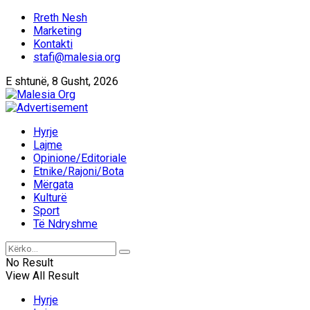
Rreth Nesh
Marketing
Kontakti
stafi@malesia.org
E shtunë, 8 Gusht, 2026
Hyrje
Lajme
Opinione/Editoriale
Etnike/Rajoni/Bota
Mërgata
Kulturë
Sport
Të Ndryshme
No Result
View All Result
Hyrje