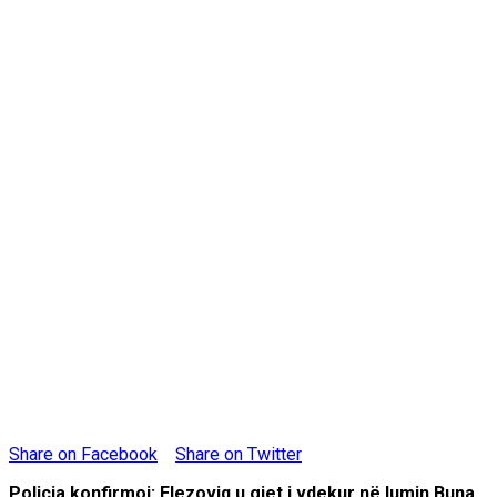
Share on Facebook
Share on Twitter
Policia konfirmoi: Elezoviq u gjet i vdekur në lumin Buna.