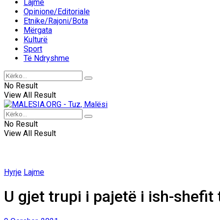
Lajme
Opinione/Editoriale
Etnike/Rajoni/Bota
Mërgata
Kulturë
Sport
Të Ndryshme
No Result
View All Result
No Result
View All Result
Hyrje
Lajme
U gjet trupi i pajetë i ish-shefit