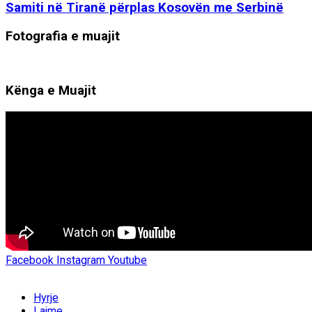
Samiti në Tiranë përplas Kosovën me Serbinë
Fotografia e muajit
Kënga e Muajit
Facebook
Instagram
Youtube
Hyrje
Lajme