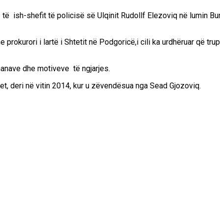
 të ish-shefit të policisë së Ulqinit Rudollf Elezoviq në lumin Buna
e prokurori i lartë i Shtetit në Podgoricë,i cili ka urdhëruar që t
ethanave dhe motiveve të ngjarjes.
vjet, deri në vitin 2014, kur u zëvendësua nga Sead Gjozoviq.