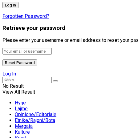
Forgotten Password?
Retrieve your password
Please enter your username or email address to reset your pa
Log In
No Result
View All Result
Hyrje
Lajme
Opinione/Editoriale
Etnike/Rajoni/Bota
Mërgata
Kulturë
Sport