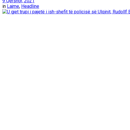
9 Qershor, 2021
in
Lajme
,
Headline