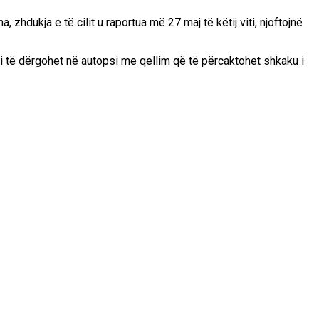
, zhdukja e të cilit u raportua më 27 maj të këtij viti, njoftojnë
rupi të dërgohet në autopsi me qellim që të përcaktohet shkaku i