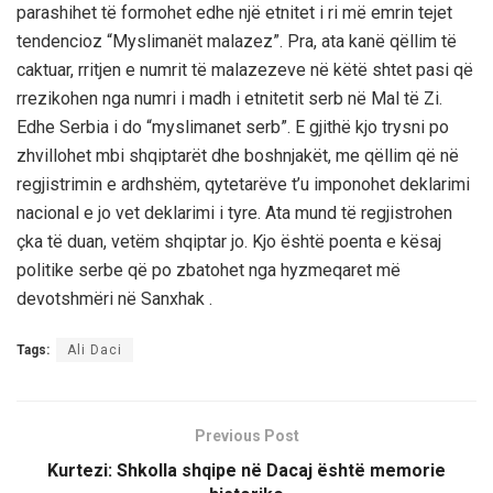
parashihet të formohet edhe një etnitet i ri më emrin tejet
tendencioz “Myslimanët malazez”. Pra, ata kanë qëllim të
caktuar, rritjen e numrit të malazezeve në këtë shtet pasi që
rrezikohen nga numri i madh i etnitetit serb në Mal të Zi.
Edhe Serbia i do “myslimanet serb”. E gjithë kjo trysni po
zhvillohet mbi shqiptarët dhe boshnjakët, me qëllim që në
regjistrimin e ardhshëm, qytetarëve t’u imponohet deklarimi
nacional e jo vet deklarimi i tyre. Ata mund të regjistrohen
çka të duan, vetëm shqiptar jo. Kjo është poenta e kësaj
politike serbe që po zbatohet nga hyzmeqaret më
devotshmëri në Sanxhak .
Tags:
Ali Daci
Previous Post
Kurtezi: Shkolla shqipe në Dacaj është memorie