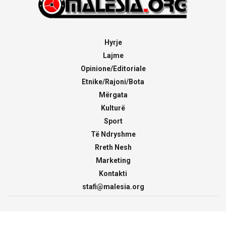
Hyrje
Lajme
Opinione/Editoriale
Etnike/Rajoni/Bota
Mërgata
Kulturë
Sport
Të Ndryshme
Rreth Nesh
Marketing
Kontakti
stafi@malesia.org
© 2000 - 2026
malesia.org