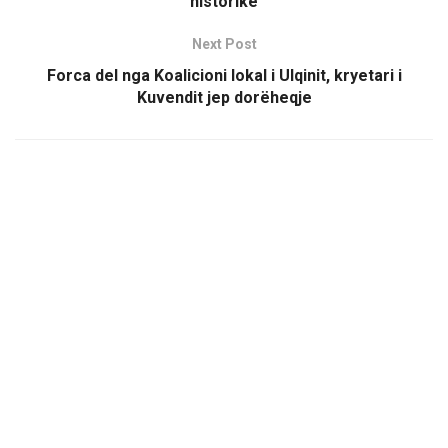
historike
Next Post
Forca del nga Koalicioni lokal i Ulqinit, kryetari i
Kuvendit jep dorëheqje