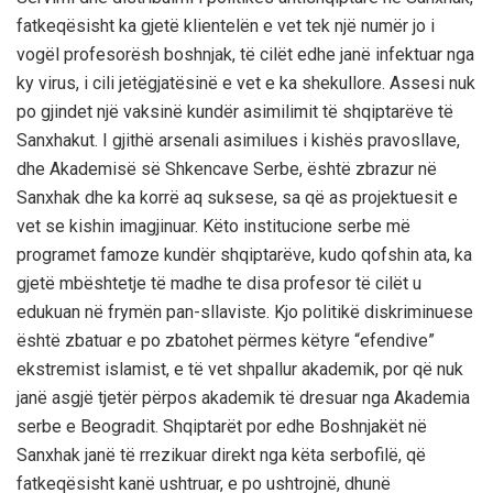
fatkeqësisht ka gjetë klientelën e vet tek një numër jo i
vogël profesorësh boshnjak, të cilët edhe janë infektuar nga
ky virus, i cili jetëgjatësinë e vet e ka shekullore. Assesi nuk
po gjindet një vaksinë kundër asimilimit të shqiptarëve të
Sanxhakut. I gjithë arsenali asimilues i kishës pravosllave,
dhe Akademisë së Shkencave Serbe, është zbrazur në
Sanxhak dhe ka korrë aq suksese, sa që as projektuesit e
vet se kishin imagjinuar. Këto institucione serbe më
programet famoze kundër shqiptarëve, kudo qofshin ata, ka
gjetë mbështetje të madhe te disa profesor të cilët u
edukuan në frymën pan-sllaviste. Kjo politikë diskriminuese
është zbatuar e po zbatohet përmes këtyre “efendive”
ekstremist islamist, e të vet shpallur akademik, por që nuk
janë asgjë tjetër përpos akademik të dresuar nga Akademia
serbe e Beogradit. Shqiptarët por edhe Boshnjakët në
Sanxhak janë të rrezikuar direkt nga këta serbofilë, që
fatkeqësisht kanë ushtruar, e po ushtrojnë, dhunë