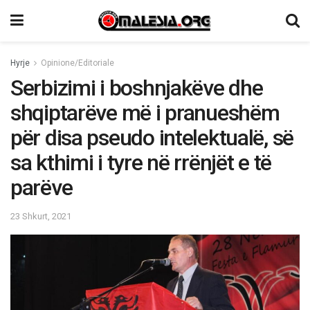
Hyrje
Opinione/Editoriale
Serbizimi i boshnjakëve dhe
shqiptarëve më i pranueshëm
për disa pseudo intelektualë, së
sa kthimi i tyre në rrënjët e të
parëve
23 Shkurt, 2021