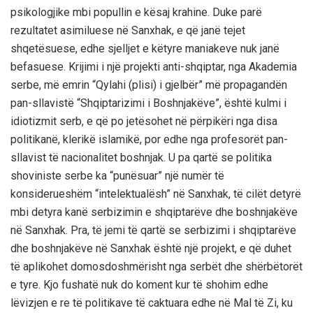
psikologjike mbi popullin e kësaj krahine. Duke parë
rezultatet asimiluese në Sanxhak, e që janë tejet
shqetësuese, edhe sjelljet e këtyre maniakeve nuk janë
befasuese. Krijimi i një projekti anti-shqiptar, nga Akademia
serbe, më emrin “Qylahi (plisi) i gjelbër” më propagandën
pan-sllavistë “Shqiptarizimi i Boshnjakëve”, është kulmi i
idiotizmit serb, e që po jetësohet në përpikëri nga disa
politikanë, klerikë islamikë, por edhe nga profesorët pan-
sllavist të nacionalitet boshnjak. U pa qartë se politika
shoviniste serbe ka “punësuar” një numër të
konsiderueshëm “intelektualësh” në Sanxhak, të cilët detyrë
mbi detyra kanë serbizimin e shqiptarëve dhe boshnjakëve
në Sanxhak. Pra, të jemi të qartë se serbizimi i shqiptarëve
dhe boshnjakëve në Sanxhak është një projekt, e që duhet
të aplikohet domosdoshmërisht nga serbët dhe shërbëtorët
e tyre. Kjo fushatë nuk do koment kur të shohim edhe
lëvizjen e re të politikave të caktuara edhe në Mal të Zi, ku