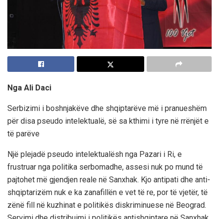
Nga Ali Daci
Serbizimi i boshnjakëve dhe shqiptarëve më i pranueshëm
për disa pseudo intelektualë, së sa kthimi i tyre në rrënjët e
të parëve
Një plejadë pseudo intelektualësh nga Pazari i Ri, e
frustruar nga politika serbomadhe, assesi nuk po mund të
pajtohet më gjendjen reale në Sanxhak. Kjo antipati dhe anti-
shqiptarizëm nuk e ka zanafillën e vet të re, por të vjetër, të
zënë fill në kuzhinat e politikës diskriminuese në Beograd.
Servimi dhe distribuimi i politikës antishqiptare në Sanxhak,