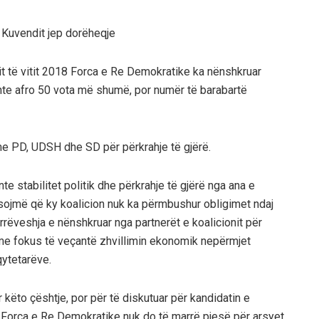
 i Kuvendit jep dorëheqje
it të vitit 2018 Forca e Re Demokratike ka nënshkruar
te afro 50 vota më shumë, por numër të barabartë
e PD, UDSH dhe SD për përkrahje të gjërë.
te stabilitet politik dhe përkrahje të gjërë nga ana e
ësojmë që ky koalicion nuk ka përmbushur obligimet ndaj
rrëveshja e nënshkruar nga partnerët e koalicionit për
 e me fokus të veçantë zhvillimin ekonomik nepërmjet
qytetarëve.
 këto çështje, por për të diskutuar për kandidatin e
ë Forca e Re Demokratike nuk do të marrë pjesë për arsyet