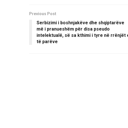
Previous Post
Serbizimi i boshnjakëve dhe shqiptarëve
më i pranueshëm për disa pseudo
intelektualë, së sa kthimi i tyre në rrënjët 
të parëve