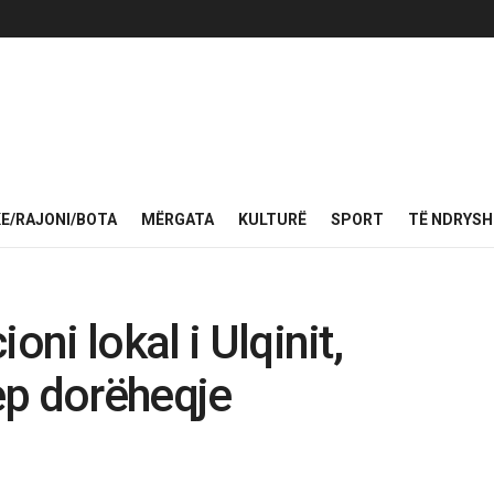
KE/RAJONI/BOTA
MËRGATA
KULTURË
SPORT
TË NDRYS
oni lokal i Ulqinit,
jep dorëheqje