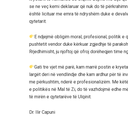
se ne veç kemi deklaruar që nuk do të përkrahimn 
është licituar me emra të ndryshëm duke e devalv
qytetarit.
E ndjejmë obligim moral, profesional, politik e
pushtetit vendor duke kërkuar zgjedhje të parako
Rrjedhimisht, ju njoftoj që ofroj dorëheqjen time n
Gati tre vjet më parë, kam marrë postin e kryet
largët deri në vendlindje dhe kam ardhur për të inv
me përkushtim, nderë e profesionalizëm. Me këtë e
e politikës në Mal të Zi, do të vazhdojmë edhe më 
të mirën e qytetarëve të Ulqinit.
Dr. Ilir Capuni