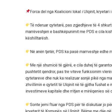
Forca del nga Koalicioni lokal i Ulqinit, kryetari
Të nderuar qytetarë, pas zgjedhjeve të 4 shkurt
marrëveshjen e bashkëpunimit me PDS e cila kish
këshilltarësh.
Në anën tjetër, PDS ka pasë marrveshje edhe m
Me një shumicë të gjërë, e cila duhej të garanton
pushtetit qendror, pas tre viteve funksionim vler
qytetareve dhe nuk ka realizuar asnjë pikë nga ma
zhvillimin e qytetit të Ulqinit në të gjitha fushat
investimeve kapitale dhe rritjen e mirëqenies së 
Sonte jemi ftuar nga PDS për të diskutuar jo për
kryetarit të Komunës së Ulqinit. Bëjme me dije q