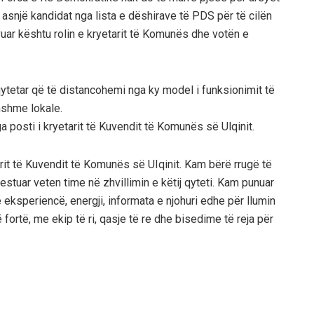
asnjë kandidat nga lista e dëshirave të PDS për të cilën
uar kështu rolin e kryetarit të Komunës dhe votën e
 qytetar që të distancohemi nga ky model i funksionimit të
hshme lokale.
ga posti i kryetarit të Kuvendit të Komunës së Ulqinit.
arit të Kuvendit të Komunës së UIqinit. Kam bërë rrugë të
estuar veten time në zhvillimin e këtij qyteti. Kam punuar
ksperiencë, energji, informata e njohuri edhe për llumin
fortë, me ekip të ri, qasje të re dhe bisedime të reja për