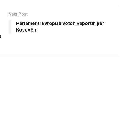
Next Post
Parlamenti Evropian voton Raportin për
Kosovën
e