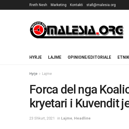
Rreth Nesh
Marketing
Kontakti
stafi@malesia.org
HYRJE
LAJME
OPINIONE/EDITORIALE
ETNI
Hyrje
Lajme
Forca del nga Koalici
kryetari i Kuvendit 
23 Shkurt, 2021
in
Lajme
,
Headline