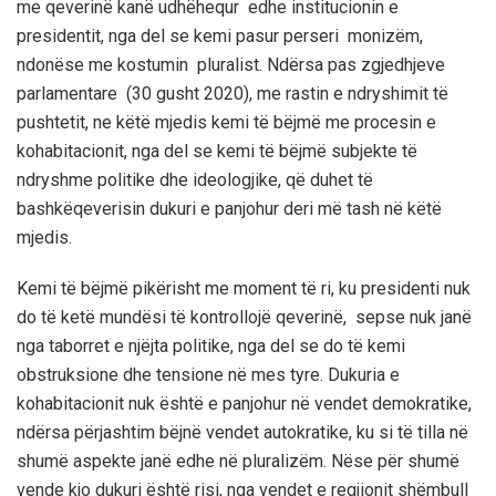
me q
everinë kanë udhëhequr edhe ins
titucionin e
presidentit, nga del se kemi pasur perseri monizëm,
ndonëse me kostumin pluralist. Ndërsa pas zgjedhjeve
parlamentare (30 gusht 2020), me rastin e ndryshimit të
pushtetit, ne këtë mjedis kemi të bëjmë me procesin e
kohabitacionit, nga del se kemi të bëjmë subjekte të
ndryshme politike dhe ideologjike,
që duhet të
bashkëqeverisin
dukuri e panjohur deri më tash në këtë
mjedis.
Kemi të bëjmë pikërisht me moment të ri, ku presidenti nuk
do të ketë mundësi të kontrollojë
qeverinë, sepse nuk janë
nga taborret e njëjta politike
, nga del se do të kemi
obstruks
ione dhe tensione në mes tyre.
Dukuria e
kohabitacionit nuk është e panjohur në vendet demokratike,
ndërsa përjashtim bëjnë vendet auto
kratike
, ku si të tilla në
shumë aspekte janë edhe në pluralizëm.
N
ëse për shumë
vende kjo dukuri është risi, n
ga vend
et e regjionit
shëmbull