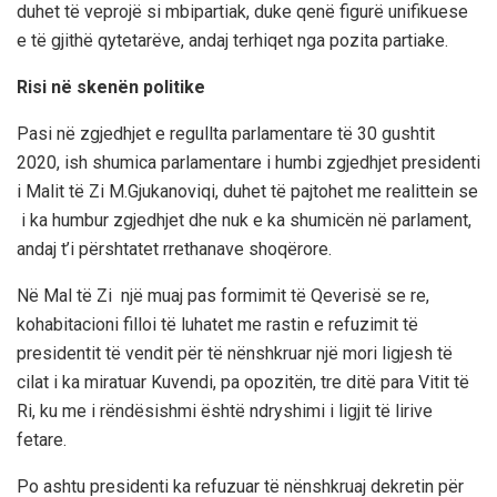
duhet të veprojë si mbipartiak, duke qenë figurë unifikuese
e të gjithë qytetarëve
, andaj terhiqet nga pozita partiake
.
Risi
në skenën politike
Pasi në zgjedhjet e regullta parlamentare të 30 gushtit
2020, ish shumica parlamentare i humbi zgjedhjet presidenti
i
Malit të Zi M.Gjukanoviqi, duhet
të pajtohet me realittein se
i
ka humbur zgjedhjet dhe nuk e ka shumicën në parlament
,
andaj t
’i p
ërshtatet rrethanave shoqërore
.
Në Mal të Zi një muaj pas formimit të Qeverisë se re,
kohabitacioni filloi të luhatet me rastin e refuzimit të
presidentit të vendit për të nënshk
ruar një mori ligjesh të
cilat i
ka miratuar Kuvendi, pa opozitën
,
tr
e ditë para Vitit të
Ri, ku me i rëndësishmi është ndryshimi i
ligjit të lirive
fetare.
Po ashtu presidenti ka refuzuar të nënshkruaj dekretin për