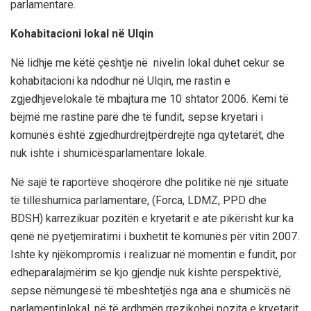
parlamentare.
Kohabitacioni
lokal
në
Ulqin
Në
lidhje
me
këtë
çështje
në
nivelin
lokal
duhet
cekur
se
kohabitacioni
ka
ndodhur
në
Ulqin
,
me
rastin
e
zgjedhjeve
lokale
të
mbajtura
me 10
shtat
or
2006.
Kemi
të
bëjmë
me
rastin
e
parë
dhe
të
fundit
,
sepse
kryetari
i
komunës
është
zgjedhur
drejtpërdrejtë
nga
qytetarët
,
dhe
nuk
ishte
i
shumicës
parlamentare
lokale
.
Në
s
a
jë
të
raportëve
shoqërore
dhe
politike
në
një
situate
të
tillë
shumica
parlamentare
,
(
Forca
, LDMZ, PPD
dhe
BDSH)
ka
rrezikuar
pozitën
e
kryetarit
e ate
pikërisht
kur
ka
qenë
në
pyetje
miratimi
i
buxhetit
të
komunës
për
vitin
2007.
Ishte
ky
një
kompromis
i
realizuar
në
momentin
e
fundit
,
por
edhe
paralajmërim
se
kjo
gjendje
nuk
kishte
perspektivë
,
sepse
në
mungesë
të
mbeshtetjës
nga
ana
e
shumicës
në
parlamentin
lokal
,
në
të
ardhmën
rrezikohej
pozita
e
kryetarit
,