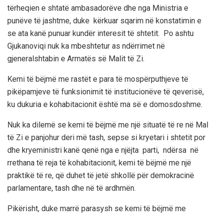
tërheqi
en e shtatë ambasadorëve dhe nga
Ministria e
punëve të jashtme
, duke
kërkuar sqarim në konstatimin e
se ata kanë punua
r kundër interesit të shtetit.
Po ashtu
Gjukanoviqi nuk ka mbeshtetur as ndërrimet në
g
j
eneralshtabin e Armatës
së Malit të Zi
.
K
em
i të bëjmë me rastët e para të mospërputhjeve të
pikëpamjeve të funksionimit të institucionëve të qeverisë,
ku dukuria e kohabitacionit është ma së e domosdoshme.
Nuk ka dilemë
se kemi të bëjmë me një situatë
të re në Mal
të Zi e panjohur deri më tash, sepse si k
ry
etari i
shtetit por
dhe kryeministri
kanë qenë nga e njëjta parti, ndërsa në
rrethana të reja të kohabitacionit, kemi të bëjmë me një
praktikë të re, që duhet të jetë shkollë për demokracinë
parlamentare, tash dhe në të ardhmën.
Pikërisht, duke marrë parasysh se kemi të bëjmë me