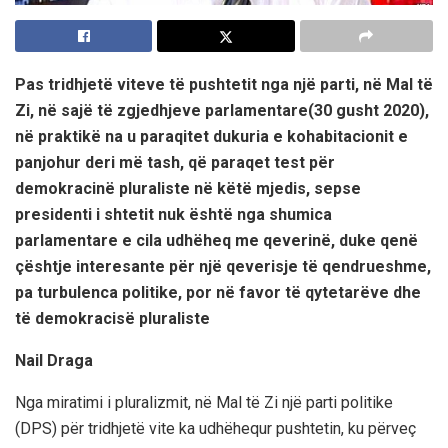
Pas tridhjetë viteve
të pushtetit nga një parti,
në Mal të
Zi, në
sajë të zgjedhjeve
parlamentare(30 gusht 2020),
në praktikë na
u
paraqitet dukuria e kohabitacionit e
panjohur deri më tash, që paraqet test për
demokracinë pluraliste në këtë mjedis, sepse
presidenti
i
shtetit nuk është nga shumica
parlamentare e cila
udhëheq me qeverinë,
duke qenë
çështje
interesante
për një qeverisje të qendrueshme,
pa turbulenca politike, por
në favor të qytetarëve dhe
të dem
okracisë pluraliste
Nail Draga
Nga miratimi
i
pluralizmit, në Mal të Zi një parti politike
(DPS) për tridhjetë vite ka udhëhequr pushtetin, ku përveç