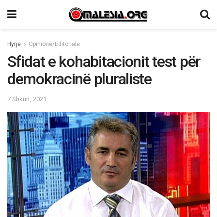
Hyrje
Opinione/Editoriale
Sfidat e kohabitacionit test për
demokracinë pluraliste
7 Shkurt, 2021