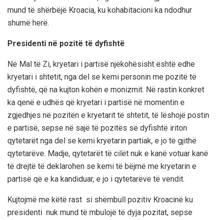
mund të shërbëjë Kroacia, ku kohabitacioni
ka ndodhur
shumë herë.
Presidenti në pozitë të dyfishtë
Në Mal të Zi, kryetari i partisë njëkohësisht është edhe
kryetari i shtetit, nga del se kemi personin me pozitë të
dyfishtë, që na kujton kohën e monizmit. Në
ra
stin konkret
ka qenë e udhës
që
kryetari i p
artisë në momentin e
zgjedhjes n
ë
pozitën e
kryetarit të
shtetit,
të lëshojë postin
e partisë, s
epse në sajë të pozitës së dyfishtë
iriton
qytetarët nga del se
kemi kryetarin partiak, e jo të gjithë
qytetarëve.
Madje,
qytetarët të cilët nuk e kanë votuar kanë
të drejtë
të deklarohen
se kemi të bëjmë me kryetarin e
partisë që e ka kandiduar,
e jo i qytetarëve të vendit.
Kujtojmë me këtë rast si shëmbull pozitiv Kroacinë ku
presidenti nuk
mund të mbulojë të dyja pozitat, sepse