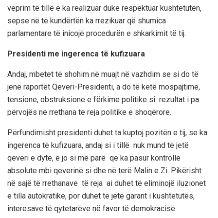
veprim të tillë e ka realizuar duke respektuar kushtetutën,
sepse në të kundërtën ka rrezikuar
që shumica
p
arlamentare të inicojë procedurën
e shkarkimit të tij.
Presidenti me ingerenca të kufizuara
Andaj, mbetet të shohim në muajt në vazhdim se si do të
jenë raportët Qeveri-
Presidenti
, a do të ketë mospajtime,
tensione, obstruks
ione e fërkime politike si rezultat
i
pa
përvojës në rrethana të reja politike e shoqërore.
Përfundimisht presidenti duhet ta kuptoj pozitën e tij, se ka
ingerenca të kufizuara,
andaj si i tillë
nuk mund të jetë
qeveri e dytë,
e
jo si më parë qe ka pasur
kontrollë
absolute mbi qeverinë si dhe në terë Malin e Zi
. Pikërisht
në sajë të rrethanave të reja ai
duhet të
eliminoj
ë
iluzionet
e tilla autokratike, por duhet të jetë garant i
kushtetutës
,
interesave të qytetarëve
në favor të demokracisë