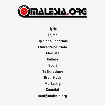
Hyrje
Lajme
Opinione/Editoriale
Etnike/Rajoni/Bota
Mërgata
Kulturë
Sport
Të Ndryshme
Rreth Nesh
Marketing
Kontakti
stafi@malesia.org