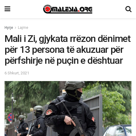
Hyrje
Lajme
Mali i Zi, gjykata rrëzon dënimet
për 13 persona të akuzuar për
përfshirje në puçin e dështuar
6 Shkurt, 2021