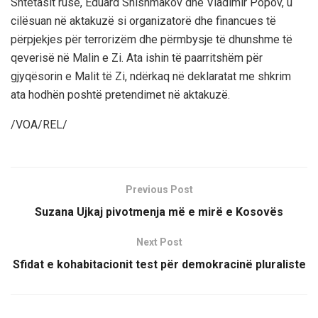
Shtetasit rusë, Eduard Shishmakov dhe Vladimir Popov, u
cilësuan në aktakuzë si organizatorë dhe financues të
përpjekjes për terrorizëm dhe përmbysje të dhunshme të
qeverisë në Malin e Zi. Ata ishin të paarritshëm për
gjyqësorin e Malit të Zi, ndërkaq në deklaratat me shkrim
ata hodhën poshtë pretendimet në aktakuzë.
/VOA/REL/
Previous Post
Suzana Ujkaj pivotmenja më e mirë e Kosovës
Next Post
Sfidat e kohabitacionit test për demokracinë pluraliste