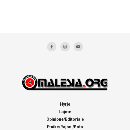
Hyrje
Lajme
Opinione/Editoriale
Etnike/Rajoni/Bota