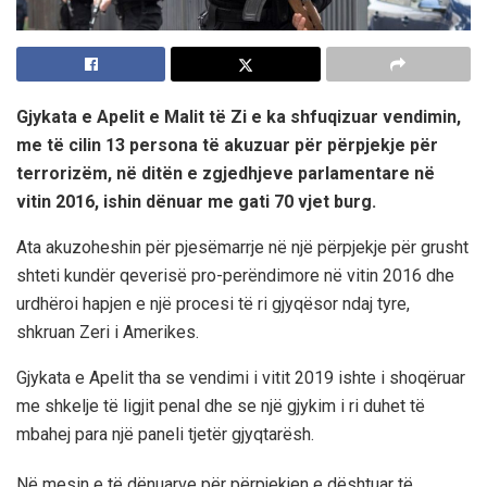
Gjykata e Apelit e Malit të Zi e ka shfuqizuar vendimin,
me të cilin 13 persona të akuzuar për përpjekje për
terrorizëm, në ditën e zgjedhjeve parlamentare në
vitin 2016, ishin dënuar me gati 70 vjet burg.
Ata akuzoheshin për pjesëmarrje në një përpjekje për grusht
shteti kundër qeverisë pro-perëndimore në vitin 2016 dhe
urdhëroi hapjen e një procesi të ri gjyqësor ndaj tyre,
shkruan Zeri i Amerikes.
Gjykata e Apelit tha se vendimi i vitit 2019 ishte i shoqëruar
me shkelje të ligjit penal dhe se një gjykim i ri duhet të
mbahej para një paneli tjetër gjyqtarësh.
Në mesin e të dënuarve për përpjekjen e dështuar të