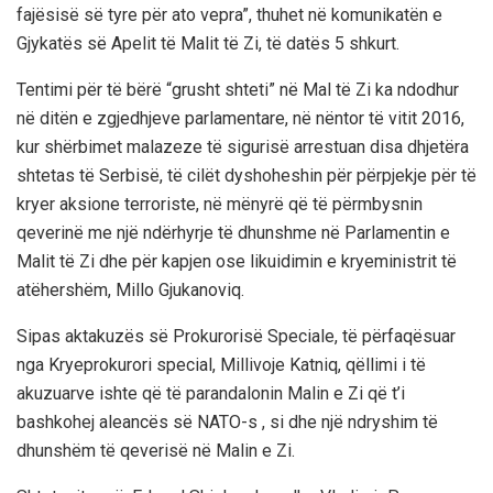
fajësisë së tyre për ato vepra”, thuhet në komunikatën e
Gjykatës së Apelit të Malit të Zi, të datës 5 shkurt.
Tentimi për të bërë “grusht shteti” në Mal të Zi ka ndodhur
në ditën e zgjedhjeve parlamentare, në nëntor të vitit 2016,
kur shërbimet malazeze të sigurisë arrestuan disa dhjetëra
shtetas të Serbisë, të cilët dyshoheshin për përpjekje për të
kryer aksione terroriste, në mënyrë që të përmbysnin
qeverinë me një ndërhyrje të dhunshme në Parlamentin e
Malit të Zi dhe për kapjen ose likuidimin e kryeministrit të
atëhershëm, Millo Gjukanoviq.
Sipas aktakuzës së Prokurorisë Speciale, të përfaqësuar
nga Kryeprokurori special, Millivoje Katniq, qëllimi i të
akuzuarve ishte që të parandalonin Malin e Zi që t’i
bashkohej aleancës së NATO-s , si dhe një ndryshim të
dhunshëm të qeverisë në Malin e Zi.