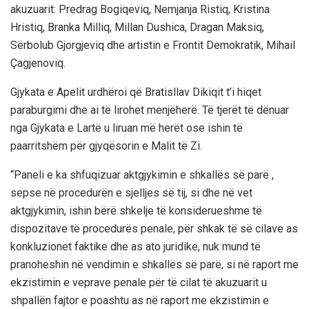
akuzuarit: Predrag Bogiqeviq, Nemjanja Ristiq, Kristina
Hristiq, Branka Milliq, Millan Dushica, Dragan Maksiq,
Sërbolub Gjorgjeviq dhe artistin e Frontit Demokratik, Mihail
Çagjenoviq.
Gjykata e Apelit urdhëroi që Bratisllav Dikiqit t’i hiqet
paraburgimi dhe ai të lirohet menjëherë. Të tjerët të dënuar
nga Gjykata e Lartë u liruan më herët ose ishin të
paarritshëm për gjyqësorin e Malit të Zi.
“Paneli e ka shfuqizuar aktgjykimin e shkallës së parë ,
sepse në procedurën e sjelljes së tij, si dhe në vet
aktgjykimin, ishin bërë shkelje të konsiderueshme të
dispozitave të procedurës penale, për shkak të së cilave as
konkluzionet faktike dhe as ato juridike, nuk mund të
pranoheshin në vendimin e shkallës së parë, si në raport me
ekzistimin e veprave penale për të cilat të akuzuarit u
shpallën fajtor e poashtu as në raport me ekzistimin e