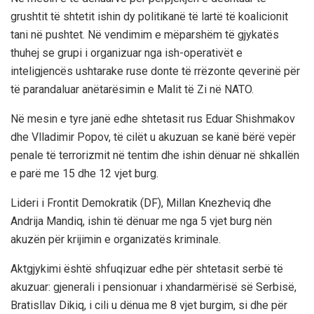
grushtit të shtetit ishin dy politikanë të lartë të koalicionit
tani në pushtet. Në vendimim e mëparshëm të gjykatës
thuhej se grupi i organizuar nga ish-operativët e
inteligjencës ushtarake ruse donte të rrëzonte qeverinë për
të parandaluar anëtarësimin e Malit të Zi në NATO.
Në mesin e tyre janë edhe shtetasit rus Eduar Shishmakov
dhe Vlladimir Popov, të cilët u akuzuan se kanë bërë vepër
penale të terrorizmit në tentim dhe ishin dënuar në shkallën
e parë me 15 dhe 12 vjet burg.
Lideri i Frontit Demokratik (DF), Millan Knezheviq dhe
Andrija Mandiq, ishin të dënuar me nga 5 vjet burg nën
akuzën për krijimin e organizatës kriminale.
Aktgjykimi është shfuqizuar edhe për shtetasit serbë të
akuzuar: gjenerali i pensionuar i xhandarmërisë së Serbisë,
Bratisllav Dikiq, i cili u dënua me 8 vjet burgim, si dhe për