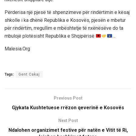
Përderisa një pjesë të shpenzimeve për rindërtimin e kësaj
shkolle i ka dhënë Republika e Kosovës, pjesën e mbetur
për rindërtim, rregullim e mbështetje të nxënësëve do ta
mbulojë plotësisht Republika e Shqipërisë
…
Malesia.Org
Tags:
Gent Cakaj
Previous Post
Gjykata Kushtetuese rrëzon qeverinë e Kosovës
Next Post
Ndalohen organizimet festive për natën e Vitit të Ri,