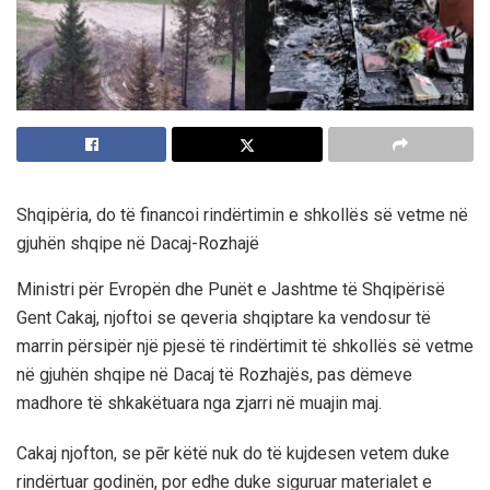
Shqipëria, do të financoi rindërtimin e shkollës së vetme në
gjuhën shqipe në Dacaj-Rozhajë
Ministri për Evropën dhe Punët e Jashtme të Shqipërisë
Gent Cakaj, njoftoi se qeveria shqiptare ka vendosur të
marrin përsipër një pjesë të rindërtimit të shkollës së vetme
në gjuhën shqipe në Dacaj të Rozhajës, pas dëmeve
madhore të shkakëtuara nga zjarri në muajin maj.
Cakaj njofton, se pēr këtë nuk do të kujdesen vetem duke
rindërtuar godinën, por edhe duke siguruar materialet e