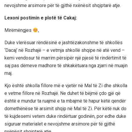
nevojshme arsimore për të gjithë nxënësit shqiptarë atje.
Lexoni postimin e plotë të Cakaj:
Mirëmëngjes
,
Duke vlerësuar rëndësinë e jashtëzakonshme të shkollës
‘Dacaj’ në Rozhajë – e vetmja shkollë shqipe në atë vend –
kemi vendosur të marrim përsipër një pjesë të rindërtimit të
saj pas dëmeve madhore të shkakëtuara nga zjarri në muajin
maj.
Kjo është shkolla fillore më e vjetër në Mal të Zi dhe shkolla
e vetme fillore në Rozhajë. Ne duhet të bëjmë çdo gjë që
është e mundur ta ruajmë e ta mbajmë të hapur këtë qendër
domethënëse të arsimit shqip në Mal të Zi. Për këtë nuk do
të kujdesemi vetem duke rindërtuar godinën, por edhe duke
siguruar materialet e nevojshme arsimore për të gjithë
nxënësit shqiptarë atje.