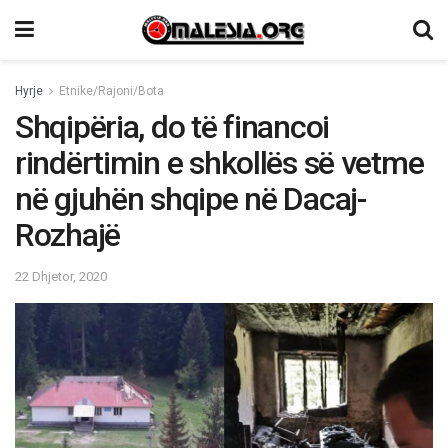
Hyrje
Etnike/Rajoni/Bota
Shqipëria, do të financoi
rindërtimin e shkollës së vetme
në gjuhën shqipe në Dacaj-
Rozhajë
22 Dhjetor, 2020