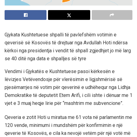
Gjykata Kushtetuese shpalli të pavlefshëm votimin e
qeverisë së Kosovës të drejtuar nga Avdullah Hoti ndërsa
kërkoi nga presidentja i vendit të shpall zgjedhjet jo më larg
se 40 ditë nga data e shpalljes së tyre
Vendimi i Gjykatës e Kushtetuese pasoi kërkesën e
lëvizjes Vetëvendosje për vlerësimin e ligjshmërisë së
pjesëmarrjes në votim për qeverinë e udhëhequr nga Lidhja
Demokratike të deputetit Etem Arifi, i cili ishte i dënuar me 1
vjet e 3 muaj heqje lirie për “mashtrim me subvencione”.
Qeveria e zotit Hoti u miratua me 61 vota në parlamentin me
120 vende, minimumi i mundshëm për konfirmimin e një
qeverie të Kosovës, e cila ka nevojë vetëm për një votë më