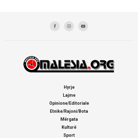
Hyrje
Lajme
Opinione/Editoriale
Etnike/Rajoni/Bota
Mërgata
Kulturë
Sport