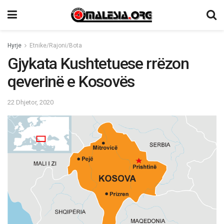
Hyrje
Etnike/Rajoni/Bota
Gjykata Kushtetuese rrëzon
qeverinë e Kosovës
22 Dhjetor, 2020