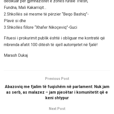
dedikuar për gjimnazistët e zonës rurale Triesh,
Fundna, Mali Kakarriqit…
2.Shkollës së mesme të përzier “Beqo Bashiq”-
Plavë si dhe
3.Shkollës fillore “Xhafer Nikoçeviq”-Guci
Fituesi i prokurimit publik është i obliguar me kontratë që
mbrenda afatit 100 ditësh të sjell automjetet në fjalë!
Marash Dukaj
Previous Post
Abazoviq me fjalim të fuqishëm në parlament: Nuk jam
as serb, as malazez – jam pjesëtar i komunitetit që e
keni shtypur
Next Post