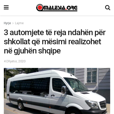
Hyrje
Lajme
3 automjete të reja ndahën për
shkollat që mësimi realizohet
në gjuhën shqipe
4 Dhjetor, 2020