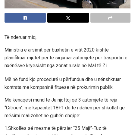
Të nderuar miq,
Ministria e arsimit për buxhetin e vitit 2020 kishte
planifikuar mjetet për të siguruar automjete për trasportin e
nxënësve kryesisht nga zonat rurale në Mal të Zi.
Më në fund kjo procedurë u përfundua dhe u nënshkruar
kontrata me kompaninë fituese në prokurimin publik.
Me kënaqësi mund të Ju njoftoj që 3 automjete të reja
“Citroen”, me kapacitet 18+1 do të ndahën për shkollat që
mësimi realizohet në gjuhën shqipe:
1.Shkollës së mesme të përzier “25 Maji”-Tuz të