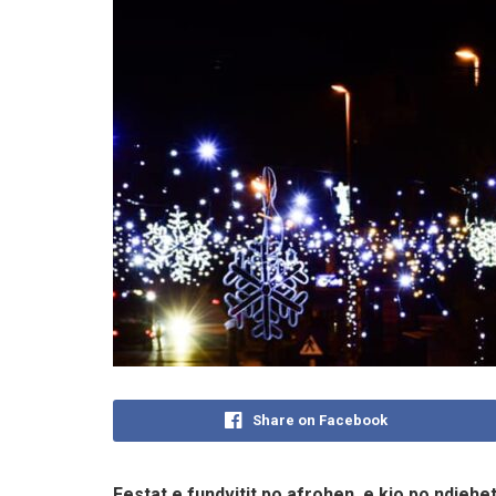
Share on Facebook
Festat e fundvitit po afrohen, e kjo po ndje