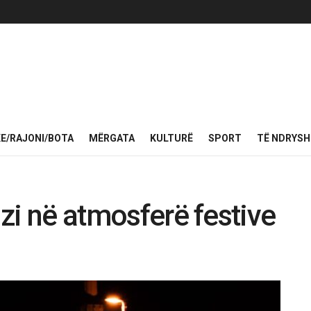
KE/RAJONI/BOTA
MËRGATA
KULTURË
SPORT
TË NDRYS
Tuzi në atmosferë festive