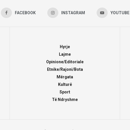
FACEBOOK
INSTAGRAM
YOUTUBE
Hyrje
Lajme
Opinione/Editoriale
Etnike/Rajoni/Bota
Mërgata
Kulturë
Sport
Të Ndryshme