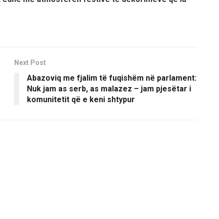
Next Post
Abazoviq me fjalim të fuqishëm në parlament:
Nuk jam as serb, as malazez – jam pjesëtar i
komunitetit që e keni shtypur