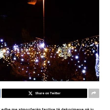
Share on Twitter
het edhe me atmosferën festive të dekorimeve që iu