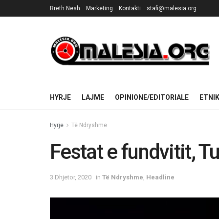
Rreth Nesh
Marketing
Kontakti
stafi@malesia.org
HYRJE
LAJME
OPINIONE/EDITORIALE
ETNI
Hyrje
Të Ndryshme
Festat e fundvitit, 
3 Dhjetor, 2020
in
Të Ndryshme
,
Headline