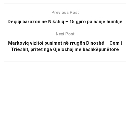
Previous Post
Deçiqi barazon në Nikshiq – 15 gjiro pa asnjë humbje
Next Post
Markoviq vizitoi punimet në rrugën Dinoshë – Cem i
Trieshit, pritet nga Gjeloshaj me bashkëpunëtorë