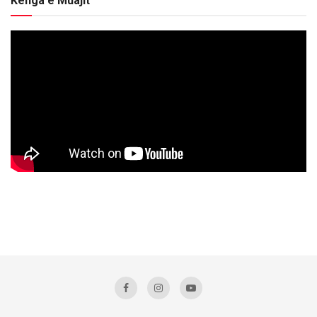
Kënga e Muajit