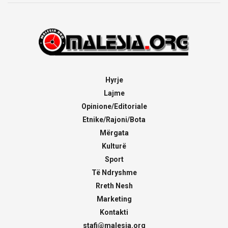
Hyrje
Lajme
Opinione/Editoriale
Etnike/Rajoni/Bota
Mërgata
Kulturë
Sport
Të Ndryshme
Rreth Nesh
Marketing
Kontakti
stafi@malesia.org