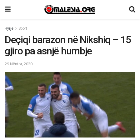
Hyrje
Sport
Deçiqi barazon në Nikshiq – 15
gjiro pa asnjë humbje
29 Nëntor, 2020