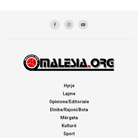
Hyrje
Lajme
Opinione/Editoriale
Etnike/Rajoni/Bota
Mërgata
Kulturë
Sport