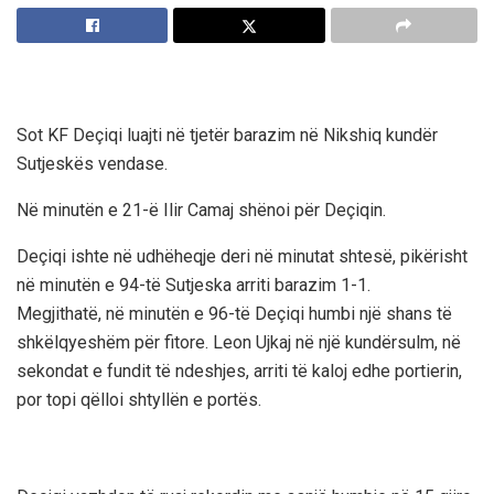
Sot KF Deçiqi luajti në tjetër barazim në Nikshiq kundër
Sutjeskës vendase.
Në minutën e 21-ë Ilir Camaj shënoi për Deçiqin.
Deçiqi ishte në udhëheqje deri në minutat shtesë, pikërisht
në minutën e 94-të Sutjeska arriti barazim 1-1.
Megjithatë, në minutën e 96-të Deçiqi humbi një shans të
shkëlqyeshëm për fitore. Leon Ujkaj në një kundërsulm, në
sekondat e fundit të ndeshjes, arriti të kaloj edhe portierin,
por topi qëlloi shtyllën e portës.