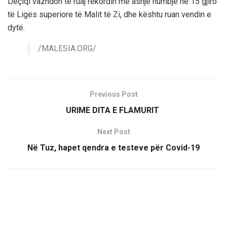
Deçiqi vazhdon të ruaj rekordin me asnjë humbje në 15 gjiro
të Ligës superiore të Malit të Zi, dhe kështu ruan vendin e
dytë.
/MALESIA.ORG/
Previous Post
URIME DITA E FLAMURIT
Next Post
Në Tuz, hapet qendra e testeve për Covid-19