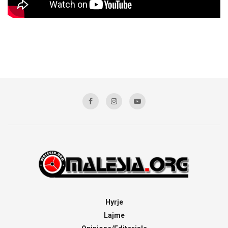
Hyrje
Lajme