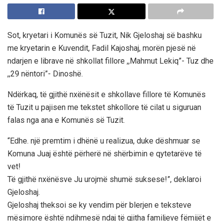
Sot, kryetari i Komunës së Tuzit, Nik Gjeloshaj së bashku
me kryetarin e Kuvendit, Fadil Kajoshaj, morën pjesë në
ndarjen e librave në shkollat fillore ,,Mahmut Lekiq”- Tuz dhe
,,29 nëntori”- Dinoshë.
Ndërkaq, të gjithë nxënësit e shkollave fillore të Komunës
të Tuzit u pajisen me tekstet shkollore të cilat u siguruan
falas nga ana e Komunës së Tuzit.
“Edhe. një premtim i dhënë u realizua, duke dëshmuar se
Komuna Juaj është përherë në shërbimin e qytetarëve të
vet!
Të gjithë nxënësve Ju urojmë shumë suksese!”, deklaroi
Gjeloshaj.
Gjeloshaj theksoi se ky vendim për blerjen e teksteve
mësimore është ndihmesë ndaj të gjitha familjeve fëmijët e