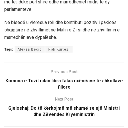
më tej, duke përfshirë edhe marrëdhëniet midis të dy
parlamenteve.
Në bisedë u vlerësua roli dhe kontributi pozitiv i pakicës
shqiptare në zhvillimet në Malin e Zi si dhe në zhvillimin e
marredhënieve dypalëshe.
Tags:
Aleksa Beçiq
Ridi Kurtezi
Previous Post
Komuna e Tuzit ndan libra falas nxënësve të shkollave
fillore
Next Post
Gjeloshaj: Do të kërkojmë më shumë se një Ministri
dhe Zëvendës Kryeministrin