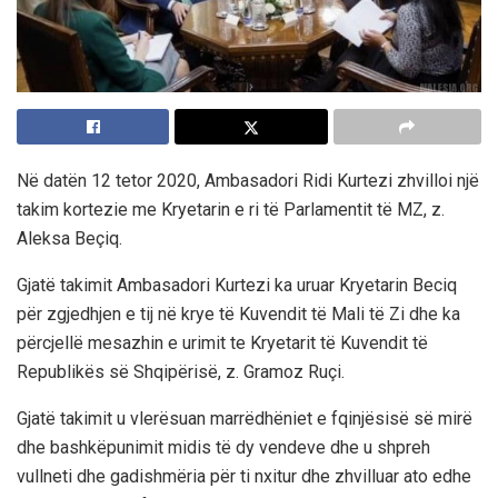
Në datën 12 tetor 2020, Ambasadori Ridi Kurtezi zhvilloi një
takim kortezie me Kryetarin e ri të Parlamentit të MZ, z.
Aleksa Beçiq.
Gjatë takimit Ambasadori Kurtezi ka uruar Kryetarin Beciq
për zgjedhjen e tij në krye të Kuvendit të Mali të Zi dhe ka
përcjellë mesazhin e urimit te Kryetarit të Kuvendit të
Republikës së Shqipërisë, z. Gramoz Ruçi.
Gjatë takimit u vlerësuan marrëdhëniet e fqinjësisë së mirë
dhe bashkëpunimit midis të dy vendeve dhe u shpreh
vullneti dhe gadishmëria për ti nxitur dhe zhvilluar ato edhe