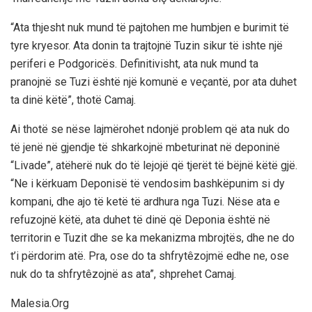
“Ata thjesht nuk mund të pajtohen me humbjen e burimit të
tyre kryesor. Ata donin ta trajtojnë Tuzin sikur të ishte një
periferi e Podgoricës. Definitivisht, ata nuk mund ta
pranojnë se Tuzi është një komunë e veçantë, por ata duhet
ta dinë këtë”, thotë Camaj.
Ai thotë se nëse lajmërohet ndonjë problem që ata nuk do
të jenë në gjendje të shkarkojnë mbeturinat në deponinë
“Livade”, atëherë nuk do të lejojë që tjerët të bëjnë këtë gjë.
“Ne i kërkuam Deponisë të vendosim bashkëpunim si dy
kompani, dhe ajo të ketë të ardhura nga Tuzi. Nëse ata e
refuzojnë këtë, ata duhet të dinë që Deponia është në
territorin e Tuzit dhe se ka mekanizma mbrojtës, dhe ne do
t’i përdorim atë. Pra, ose do ta shfrytêzojmë edhe ne, ose
nuk do ta shfrytêzojnë as ata”, shprehet Camaj.
Malesia.Org