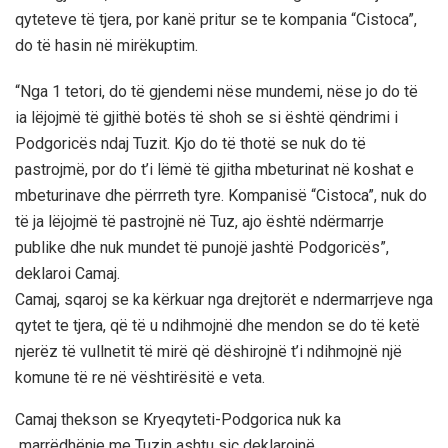
qyteteve të tjera, por kanë pritur se te kompania “Cistoca”,
do të hasin në mirëkuptim.
“Nga 1 tetori, do të gjendemi nëse mundemi, nëse jo do të
ia lëjojmë të gjithë botës të shoh se si është qëndrimi i
Podgoricës ndaj Tuzit. Kjo do të thotë se nuk do të
pastrojmë, por do t’i lëmë të gjitha mbeturinat në koshat e
mbeturinave dhe përrreth tyre. Kompanisë “Cistoca”, nuk do
të ja lëjojmë të pastrojnë në Tuz, ajo është ndërmarrje
publike dhe nuk mundet të punojë jashtë Podgoricës”,
deklaroi Camaj.
Camaj, sqaroj se ka kërkuar nga drejtorët e ndermarrjeve nga
qytet te tjera, që të u ndihmojnë dhe mendon se do të ketë
njerëz të vullnetit të mirë që dëshirojnë t’i ndihmojnë një
komune të re në vështirësitë e veta.
Camaj thekson se Kryeqyteti-Podgorica nuk ka
marrëdhënje me Tuzin ashtu siç deklarojnë.