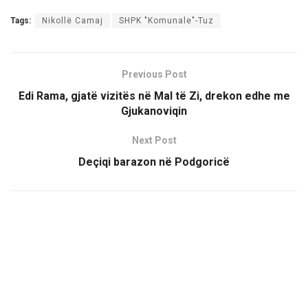
Tags:
Nikollë Camaj
SHPK "Komunale"-Tuz
Previous Post
Edi Rama, gjatë vizitës në Mal të Zi, drekon edhe me
Gjukanoviqin
Next Post
Deçiqi barazon në Podgoricë