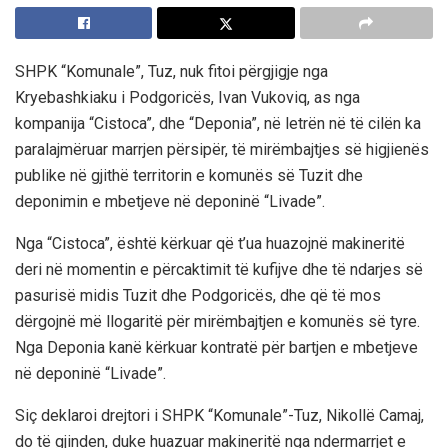
SHPK “Komunale”, Tuz, nuk fitoi përgjigje nga
Kryebashkiaku i Podgoricës, Ivan Vukoviq, as nga
kompanija “Cistoca”, dhe “Deponia”, në letrën në të cilën ka
paralajmëruar marrjen përsipër, të mirëmbajtjes së higjienës
publike në gjithë territorin e komunës së Tuzit dhe
deponimin e mbetjeve në deponinë “Livade”.
Nga “Cistoca”, është kërkuar që t’ua huazojnë makineritë
deri në momentin e përcaktimit të kufijve dhe të ndarjes së
pasurisë midis Tuzit dhe Podgoricës, dhe që të mos
dërgojnë më llogaritë për mirëmbajtjen e komunës së tyre.
Nga Deponia kanë kërkuar kontratë për bartjen e mbetjeve
në deponinë “Livade”.
Siç deklaroi drejtori i SHPK “Komunale”-Tuz, Nikollë Camaj,
do të gjinden, duke huazuar makineritë nga ndermarrjet e