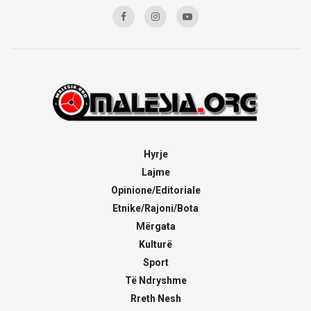
Hyrje
Lajme
Opinione/Editoriale
Etnike/Rajoni/Bota
Mërgata
Kulturë
Sport
Të Ndryshme
Rreth Nesh