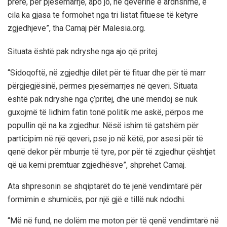
prerë, për pjesëmarrje, apo jo, në qeverinë e ardhshme, e
cila ka gjasa te formohet nga tri listat fituese të këtyre
zgjedhjeve”, tha Camaj për Malesia.org.
Situata është pak ndryshe nga ajo që pritej.
“Sidoqoftë, në zgjedhje dilet për të fituar dhe për të marr
përgjegjësinë, përmes pjesëmarrjes në qeveri. Situata
është pak ndryshe nga ç’pritej, dhe unë mendoj se nuk
guxojmë të lidhim fatin tonë politik me askë, përpos me
popullin që na ka zgjedhur. Nësë ishim të gatshëm për
participim në një qeveri, pse jo në këtë, por asesi për të
qenë dekor për mburrje të tyre, por për të zgjedhur çështjet
që ua kemi premtuar zgjedhësve”, shprehet Camaj.
Ata shpresonin se shqiptarët do të jenë vendimtarë për
formimin e shumicës, por një gjë e tillë nuk ndodhi.
“Më në fund, ne dolëm me moton për të qenë vendimtarë në