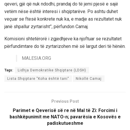
qeveri, gjë që nuk ndodhi, prandaj do të jemi pjesë e sajë
vetëm nëse është interesi i shqiptarëve. Po ashtu duhet
veçuar se ftesë konkrete nuk ka, e madje as rezultatet nuk
janë shpallur zyrtarisht”, përfundon Camaj.
Komisioni shtetërorë i zgjedhjeve ka njoftuar se rezultatet
përfundimtare do të zyrtarizohen më së largut deri të hënën.
MALESIA.ORG
Tags:
Lidhja Demokratike Shqiptare (LDSH)
Lista Shqiptare "Koha është tani"
Nikollë Camaj
Previous Post
Parimet e Qeverisë së re në Mal të Zi: Forcimi i
bashkëpunimit me NATO-n; pavarësia e Kosovës e
padiskutueshme