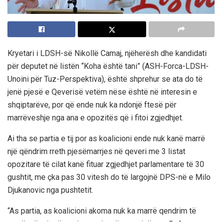
Kryetari i LDSH-së Nikollë Camaj, njëherësh dhe kandidati
për deputet në listën “Koha është tani” (ASH-Forca-LDSH-
Unoini për Tuz-Perspektiva), është shprehur se ata do të
jenë pjesë e Qeverisë vetëm nëse është në interesin e
shqiptarëve, por që ende nuk ka ndonjë ftesë për
marrëveshje nga ana e opozitës që i fitoi zgjedhjet.
Ai tha se partia e tij por as koalicioni ende nuk kanë marrë
një qëndrim rreth pjesëmarrjes në qeveri me 3 listat
opozitare të cilat kanë fituar zgjedhjet parlamentare të 30
gushtit, me çka pas 30 vitesh do të largojnë DPS-në e Milo
Djukanovic nga pushtetit.
“As partia, as koalicioni akoma nuk ka marrë qendrim të